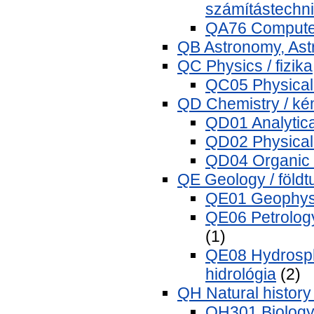
számítástechn
QA76 Computer
QB Astronomy, Astro
QC Physics / fizika
QC05 Physical 
QD Chemistry / ké
QD01 Analytical
QD02 Physical 
QD04 Organic 
QE Geology / föld
QE01 Geophysic
QE06 Petrology
(1)
QE08 Hydrosphe
hidrológia
(2)
QH Natural history
QH301 Biology 