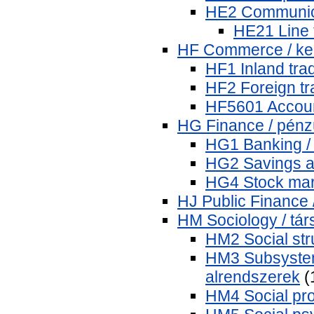
HE2 Communica
HE21 Line 
HF Commerce / ke
HF1 Inland tra
HF2 Foreign tr
HF5601 Accou
HG Finance / pén
HG1 Banking /
HG2 Savings a
HG4 Stock mar
HJ Public Finance 
HM Sociology / tá
HM2 Social str
HM3 Subsystems
alrendszerek
(
HM4 Social pro