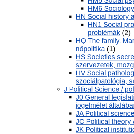
HM5 Social psy
HM6 Sociology o
HN Social history a
HN1 Social pro
problémák
(2)
HQ The family. Ma
nőpolitika
(1)
HS Societies secret
szervezetek, mozg
HV Social pathology
szociálpatológia, 
J Political Science / pol
J0 General legislat
jogelmélet általába
JA Political science
JC Political theory
JK Political institut