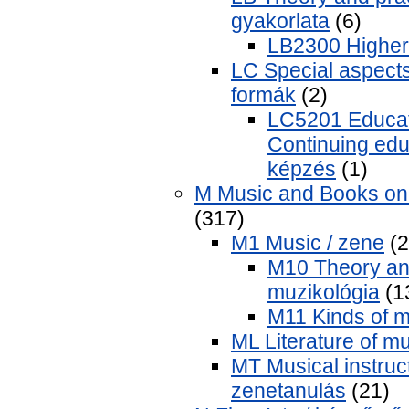
gyakorlata
(6)
LB2300 Higher 
LC Special aspects 
formák
(2)
LC5201 Educati
Continuing educ
képzés
(1)
M Music and Books on 
(317)
M1 Music / zene
(2
M10 Theory and
muzikológia
(1
M11 Kinds of m
ML Literature of m
MT Musical instruc
zenetanulás
(21)