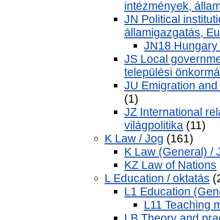
intézmények, álla
JN Political institu
államigazgatás, E
JN18 Hungary 
JS Local governmen
települési önkorm
JU Emigration and 
(1)
JZ International re
világpolitika
(11)
K Law / Jog
(161)
K Law (General) / 
KZ Law of Nations
L Education / oktatás
(
L1 Education (Gene
L11 Teaching 
LB Theory and prac