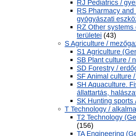
RJ Pediatrics / g
RS Pharmacy and m
gyógyászati eszkö
RZ Other systems 
területei
(43)
S Agriculture / mezőg
S1 Agriculture (Ge
SB Plant culture /
SD Forestry / erd
SF Animal culture /
SH Aquaculture. Fis
állattartás, halász
SK Hunting sports
T Technology / alkalm
T2 Technology (Ge
(156)
TA Engineering (Gen