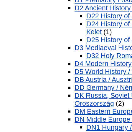
D2 Ancient History 
D22 History of 
D24 History of
Kelet
(1)
D25 History of
D3 Mediaeval Histo
D32 Holy Roma
D4 Modern History 
D5 World History /
DB Austria / Ausztr
DD Germany / Né
DK Russia, Soviet 
Oroszország
(2)
DM Eastern Europe
DN Middle Europe
DN1 Hungary /