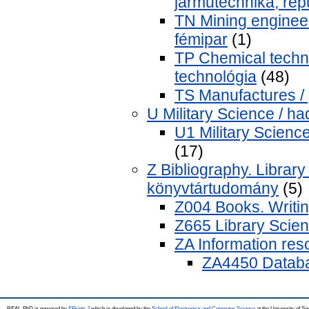
járműtechnika, rep
TN Mining engineer
fémipar
(1)
TP Chemical techno
technológia
(48)
TS Manufactures / 
U Military Science / 
U1 Military Scienc
(17)
Z Bibliography. Librar
könyvtártudomány
(5)
Z004 Books. Writi
Z665 Library Scien
ZA Information res
ZA4450 Datab
REAL-PhD is powered by
EPrints 3
which is developed by the
School of Electronics and Computer Science
at the University of S