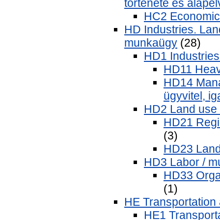
története és alape
HC2 Economic p
HD Industries. Land
munkaügy
(28)
HD1 Industries 
HD11 Heavy
HD14 Manag
ügyvitel, i
HD2 Land use /
HD21 Regio
(3)
HD23 Land 
HD3 Labor / 
HD33 Organ
(1)
HE Transportation
HE1 Transportat