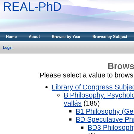
REAL-PhD
Home
About
Browse by Year
Browse by Subject
Login
Brows
Please select a value to browse
Library of Congress Subje
B Philosophy. Psycholog
vallás
(185)
B1 Philosophy (Gene
BD Speculative Phi
BD3 Philosophy 