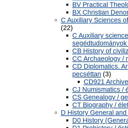
BV Practical Theolo
BX Christian Denom
C Auxiliary Sciences o
(22)
C Auxiliary sciences
segédtudományok 
CB History of civil
CC Archaeology / 
CD Diplomatics. Arc
pecséttan
(3)
CD921 Archives 
CJ Numismatics / 
CS Genealogy / ge
CT Biography / élet
D History General and 
D0 History (General
D1 Prehistory / őst