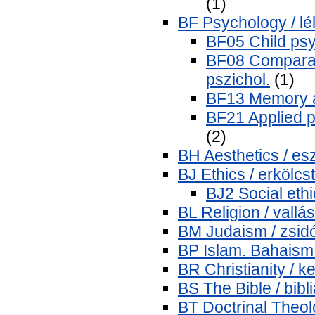
(1)
BF Psychology / lé
BF05 Child psy
BF08 Comparat
pszichol.
(1)
BF13 Memory an
BF21 Applied p
(2)
BH Aesthetics / esz
BJ Ethics / erkölcs
BJ2 Social ethi
BL Religion / vallás
BM Judaism / zsid
BP Islam. Bahaism.
BR Christianity / 
BS The Bible / bibl
BT Doctrinal Theol