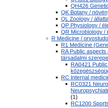
QH426 Genetic
QK Botany / növén
QL Zoology / állatt
QP Physiology / él
QR Microbiology / 
R Medicine / orvostu
R1 Medicine (Gene
RA Public aspects
társadalmi szerep
RA0421 Public 
közegészségüg
RC Internal medici
RC0321 Neurosc
Neuropsychiatry
(1)
RC1200 Sports 