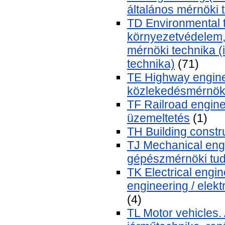
általános mérnöki
TD Environmental t
környezetvédelem,
mérnöki technika (
technika)
(71)
TE Highway engine
közlekedésmérnöki,
TF Railroad engine
üzemeltetés
(1)
TH Building constr
TJ Mechanical eng
gépészmérnöki tu
TK Electrical engin
engineering / elekt
(4)
TL Motor vehicles. 