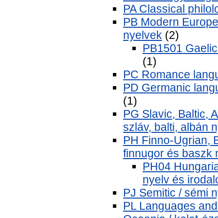
PA Classical philolo
PB Modern Europe
nyelvek
(2)
PB1501 Gaelic 
(1)
PC Romance languag
PD Germanic langu
(1)
PG Slavic, Baltic, 
szláv, balti, albán
PH Finno-Ugrian, B
finnugor és baszk 
PH04 Hungarian
nyelv és iroda
PJ Semitic / sémi 
PL Languages and li