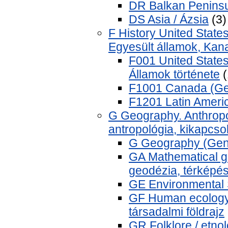
DR Balkan Peninsu
DS Asia / Ázsia
(3)
F History United State
Egyesült államok, Kana
F001 United States 
Államok története
(
F1001 Canada (Ge
F1201 Latin Americ
G Geography. Anthropol
antropológia, kikapcso
G Geography (Gener
GA Mathematical g
geodézia, térképé
GE Environmental 
GF Human ecology.
társadalmi földrajz
GR Folklore / etnoló