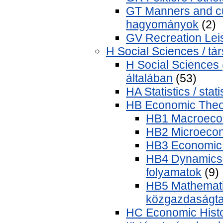
GT Manners and cu
hagyományok
(2)
GV Recreation Lei
H Social Sciences / t
H Social Sciences
általában
(53)
HA Statistics / stati
HB Economic Theo
HB1 Macroeco
HB2 Microecon
HB3 Economic 
HB4 Dynamics 
folyamatok
(9)
HB5 Mathemati
közgazdaságt
HC Economic Histo