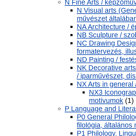
N Fine Arts / képzőmű
N Visual arts (Gene
művészet általába
NA Architecture / é
NB Sculpture / szo
NC Drawing Design 
formatervezés, illu
ND Painting / festé
NK Decorative arts
/ iparművészet, dí
NX Arts in general
NX3 Iconograph
motívumok
(1)
P Language and Literat
P0 General Philolog
filológia, általános
P1 Philology. Lingui