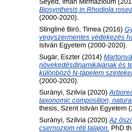
Seyed, Iman Mirmazloum
(201
Biosynthesis in Rhodiola rosea
(2000-2020).
Stingliné Biró, Timea
(2016)
Gy
vegyszermentes védekezés haj
István Egyetem (2000-2020).
Sugár, Eszter
(2014)
Martonvá
növekedésdinamikájának és te
különböző N-tápelem szinteke
(2000-2020).
Surányi, Szilvia
(2020)
Arborea
taxonomic composition, natural
thesis, Szent István Egyetem 
Surányi, Szilvia
(2020)
Az őszi
csernozjom réti talajon.
PhD the