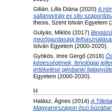
Gilián, Lilla Diána
(2020)
A Him
sallangvirág ex situ szaporítá
thesis, Szent István Egyetem 
Gulyás, Miklós
(2017)
Biogázü
mezőgazdasági felhasználásán
István Egyetem (2000-2020).
Gyökös, Imre Gergő
(2018)
Ős
képességének, fenológiai jel
értékelése génbanki fajtagyűj
Egyetem (2000-2020).
H
Halász, Ágnes
(2014)
A Tillet
Magyarországon őszi búzában