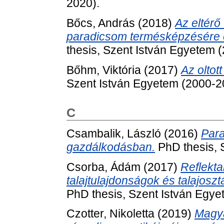
2020).
Bőcs, András
(2018)
Az eltérő 
paradicsom termésképzésére 
thesis, Szent István Egyetem 
Bőhm, Viktória
(2017)
Az oltot
Szent István Egyetem (2000-2
C
Csambalik, László
(2016)
Para
gazdálkodásban.
PhD thesis, 
Csorba, Ádám
(2017)
Reflekt
talajtulajdonságok és talajos
PhD thesis, Szent István Egye
Czotter, Nikoletta
(2019)
Magya