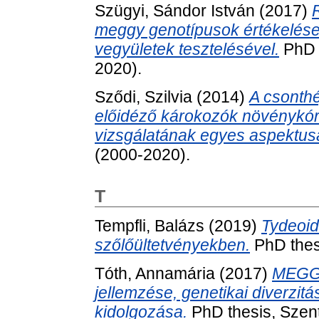
Szügyi, Sándor István
(2017)
meggy genotípusok értékelése
vegyületek tesztelésével.
PhD t
2020).
Sződi, Szilvia
(2014)
A csonth
előidéző károkozók növénykórta
vizsgálatának egyes aspektusa
(2000-2020).
T
Tempfli, Balázs
(2019)
Tydeoid
szőlőültetvényekben.
PhD thes
Tóth, Annamária
(2017)
MEGG
jellemzése, genetikai diverzit
kidolgozása.
PhD thesis, Szen