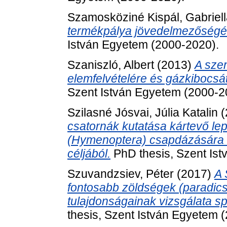
Szamosköziné Kispál, Gabriel
termékpálya jövedelmezőségén
István Egyetem (2000-2020).
Szaniszló, Albert
(2013)
A sze
elemfelvételére és gázkibocs
Szent István Egyetem (2000-2
Szilasné Jósvai, Júlia Katalin
(
csatornák kutatása kártevő le
(Hymenoptera) csapdázására a
céljából.
PhD thesis, Szent Is
Szuvandzsiev, Péter
(2017)
A 
fontosabb zöldségek (paradics
tulajdonságainak vizsgálata s
thesis, Szent István Egyetem 