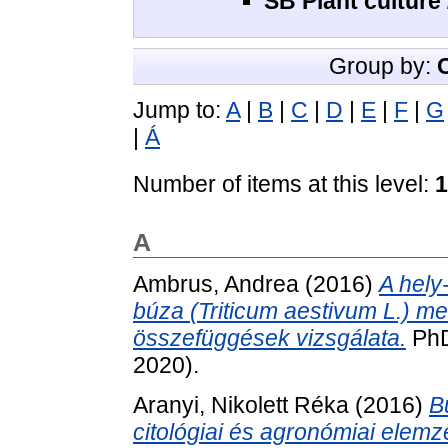
SB Plant culture
Group by:
Jump to:
A
|
B
|
C
|
D
|
E
|
F
|
G
|
Á
Number of items at this level:
1
A
Ambrus, Andrea
(2016)
A hely
búza (Triticum aestivum L.) me
összefüggések vizsgálata.
PhD
2020).
Aranyi, Nikolett Réka
(2016)
B
citológiai és agronómiai elem