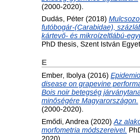
(2000-2020).
Dudás, Péter
(2018)
Mulcsozot
futóbogár-(Carabidae), százláb
kártevő- és mikroízeltlábú-egy
PhD thesis, Szent István Egye
E
Ember, Ibolya
(2016)
Epidemiol
disease on grapevine performa
Bois noir betegség járványtana
minőségére Magyarországon.
(2000-2020).
Emődi, Andrea
(2020)
Az alak
morfometria módszereivel.
PhD
2020).