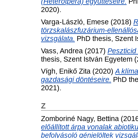
(Heterotpera) együtteseire.
PhD
2020).
Varga-László, Emese
(2018)
R
törzskalászfuzárium-ellenálló
vizsgálata.
PhD thesis, Szent 
Vass, Andrea
(2017)
Peszticid 
thesis, Szent István Egyetem 
Vígh, Enikő Zita
(2020)
A klím
gazdasági döntéseire.
PhD the
2021).
Z
Zomboriné Nagy, Bettina
(201
előállított árpa vonalak abiot
befolyásoló génjelöltek vizsgál