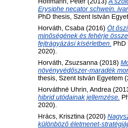
Hoffmann, Péter
(2013)
A szől
Erysiphe necator schwein. ivar
PhD thesis, Szent István Egye
Horváth, Csaba
(2016)
Öt őszi
minőségének és fehérje összet
fejtrágyázási kísérletben.
PhD t
2020).
Horváth, Zsuzsanna
(2018)
Mo
növényvédőszer-maradék moni
thesis, Szent István Egyetem 
Horváthné Uhrin, Andrea
(201
hibrid utódainak jellemzése.
Ph
2020).
Hrács, Krisztina
(2020)
Nagysz
különböző életmenet-stratégiáj