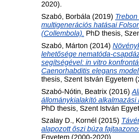
2020).
Szabó, Borbála
(2019)
Trebon
multigenerációs hatásai Folso
(Collembola).
PhD thesis, Szen
Szabó, Márton
(2014)
Növényk
lehetősége nematóda-csapdá
segítségével: in vitro konfron
Caenorhabditis elegans modell
thesis, Szent István Egyetem 
Szabó-Nótin, Beatrix
(2016)
Al
állománykialakító alkalmazás
PhD thesis, Szent István Egye
Szalay D., Kornél
(2015)
Távér
alapozott őszi búza fajtaazonos
Egyetem (2000-2020).