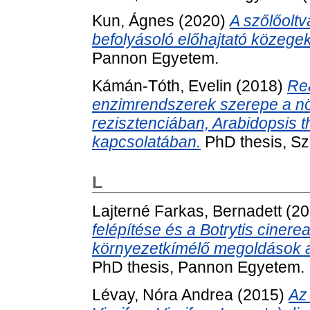
Kun, Ágnes
(2020)
A szőlőolt
befolyásoló előhajtató közegek
Pannon Egyetem.
Kámán-Tóth, Evelin
(2018)
Re
enzimrendszerek szerepe a n
rezisztenciában, Arabidopsis th
kapcsolatában.
PhD thesis, Sz
L
Lajterné Farkas, Bernadett
(20
felépítése és a Botrytis cinere
környezetkímélő megoldások a 
PhD thesis, Pannon Egyetem.
Lévay, Nóra Andrea
(2015)
Az