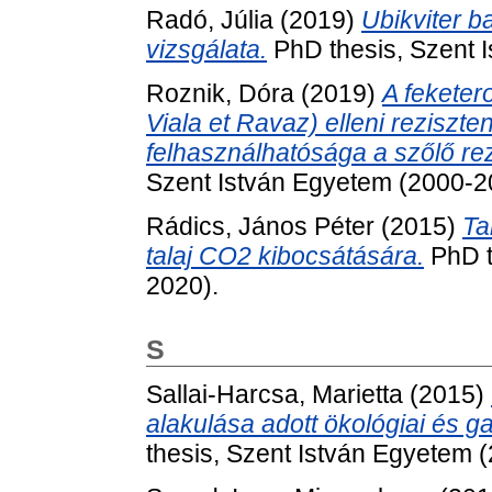
Radó, Júlia
(2019)
Ubikviter b
vizsgálata.
PhD thesis, Szent 
Roznik, Dóra
(2019)
A feketero
Viala et Ravaz) elleni reziszt
felhasználhatósága a szőlő re
Szent István Egyetem (2000-2
Rádics, János Péter
(2015)
Ta
talaj CO2 kibocsátására.
PhD t
2020).
S
Sallai-Harcsa, Marietta
(2015)
alakulása adott ökológiai és 
thesis, Szent István Egyetem 