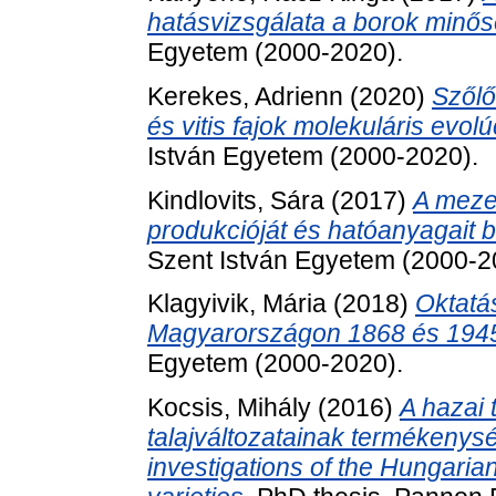
hatásvizsgálata a borok minős
Egyetem (2000-2020).
Kerekes, Adrienn
(2020)
Szőlő
és vitis fajok molekuláris evol
István Egyetem (2000-2020).
Kindlovits, Sára
(2017)
A mezei
produkcióját és hatóanyagait 
Szent István Egyetem (2000-2
Klagyivik, Mária
(2018)
Oktatá
Magyarországon 1868 és 1945
Egyetem (2000-2020).
Kocsis, Mihály
(2016)
A hazai 
talajváltozatainak termékenysé
investigations of the Hungarian