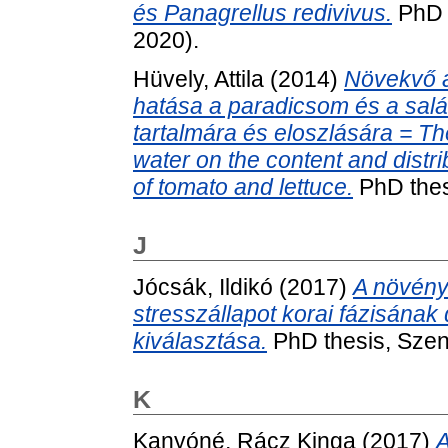
és Panagrellus redivivus.
PhD t
2020).
Hüvely, Attila
(2014)
Növekvő a
hatása a paradicsom és a salá
tartalmára és eloszlására = The 
water on the content and distrib
of tomato and lettuce.
PhD thes
J
Jócsák, Ildikó
(2017)
A növény
stresszállapot korai fázisána
kiválasztása.
PhD thesis, Szen
K
Kanyóné, Rácz Kinga
(2017)
A