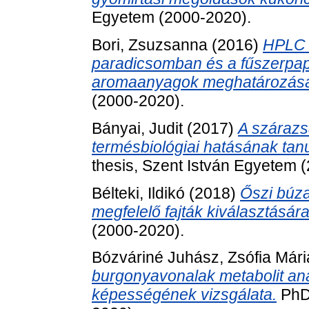
Egyetem (2000-2020).
Bori, Zsuzsanna
(2016)
HPLC 
paradicsomban és a fűszerpapr
aromaanyagok meghatározásá
(2000-2020).
Bányai, Judit
(2017)
A szárazsá
termésbiológiai hatásának t
thesis, Szent István Egyetem 
Bélteki, Ildikó
(2018)
Őszi búza 
megfelelő fajták kiválasztására
(2000-2020).
Bózváriné Juhász, Zsófia Mári
burgonyavonalak metabolit ana
képességének vizsgálata.
PhD 