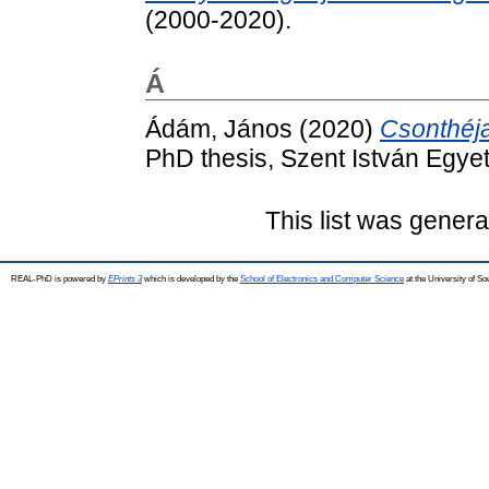
(2000-2020).
Á
Ádám, János
(2020)
Csonthéja
PhD thesis, Szent István Egye
This list was gener
REAL-PhD is powered by
EPrints 3
which is developed by the
School of Electronics and Computer Science
at the University of S