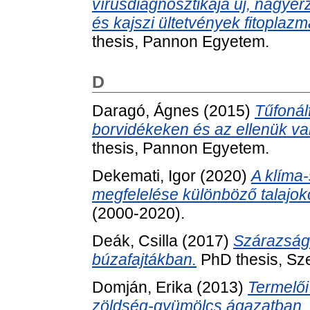
vírusdiagnosztikája új, nagyé
és kajszi ültetvények fitoplazm
thesis, Pannon Egyetem.
D
Daragó, Ágnes
(2015)
Tűfonál
borvidékeken és az ellenük va
thesis, Pannon Egyetem.
Dekemati, Igor
(2020)
A klíma
megfelelése különböző talajok
(2000-2020).
Deák, Csilla
(2017)
Szárazságt
búzafajtákban.
PhD thesis, Sz
Domján, Erika
(2013)
Termelői
zöldség-gyümölcs ágazatban.