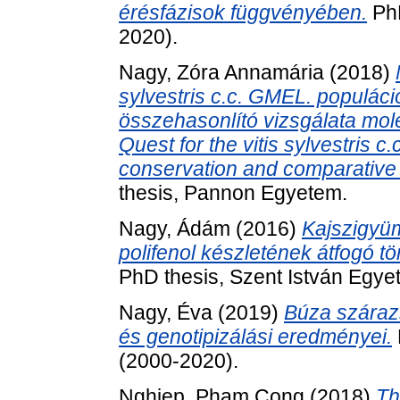
érésfázisok függvényében.
PhD
2020).
Nagy, Zóra Annamária
(2018)
sylvestris c.c. GMEL. populáci
összehasonlító vizsgálata mol
Quest for the vitis sylvestris c
conservation and comparative 
thesis, Pannon Egyetem.
Nagy, Ádám
(2016)
Kajszigyü
polifenol készletének átfogó 
PhD thesis, Szent István Egye
Nagy, Éva
(2019)
Búza szárazs
és genotipizálási eredményei.
(2000-2020).
Nghiep, Pham Cong
(2018)
Th