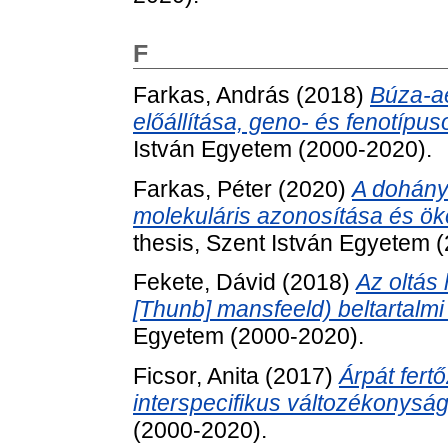
F
Farkas, András
(2018)
Búza-ae
előállítása, geno- és fenotípus
István Egyetem (2000-2020).
Farkas, Péter
(2020)
A dohányt
molekuláris azonosítása és ök
thesis, Szent István Egyetem 
Fekete, Dávid
(2018)
Az oltás
[Thunb] mansfeeld) beltartalmi 
Egyetem (2000-2020).
Ficsor, Anita
(2017)
Árpát fert
interspecifikus változékonyság
(2000-2020).