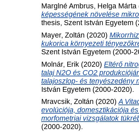
Marglné Ambrus, Helga Márta
képességének növelése mikrosp
thesis, Szent István Egyetem 
Mayer, Zoltán
(2020)
Mikorrhi
kukorica környezeti tényezőkre
Szent István Egyetem (2000-2
Molnár, Erik
(2020)
Eltérő nit
talaj N2O és CO2 produkciójár
talajoszlop- és tenyészedény 
István Egyetem (2000-2020).
Mravcsik, Zoltán
(2020)
A Vita
evolúciója, domesztikációja é
morfometriai vizsgálatok tükré
(2000-2020).