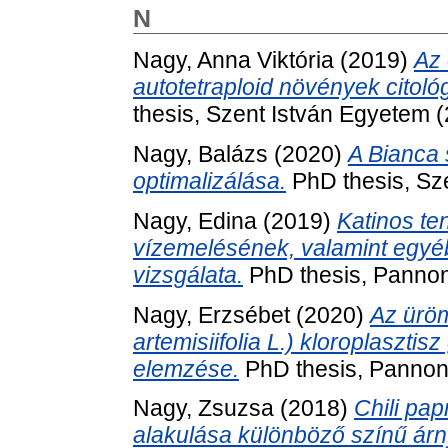
N
Nagy, Anna Viktória
(2019)
Az 
autotetraploid növények citológ
thesis, Szent István Egyetem 
Nagy, Balázs
(2020)
A Bianca 
optimalizálása.
PhD thesis, Sz
Nagy, Edina
(2019)
Katinos ten
vízemelésének, valamint egyéb 
vizsgálata.
PhD thesis, Panno
Nagy, Erzsébet
(2020)
Az üröm
artemisiifolia L.) kloroplaszt
elemzése.
PhD thesis, Pannon
Nagy, Zsuzsa
(2018)
Chili pa
alakulása különböző színű árn