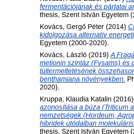
fermentációjának és párlatai 
thesis, Szent István Egyetem 
Kovács, Gergő Péter
(2014)
C
kidolgozása alternatív energeti
Egyetem (2000-2020).
Kovács, László
(2019)
A Fraga
metionin szintáz (Fvsams) és
túltermeltetésének összehasonl
benthamiana növényekben.
Ph
2020).
Kruppa, Klaudia Katalin
(2016
azonosítása a búza (Triticum 
nemzetségek (Hordeum, Agrop
hibridek utódaiban molekuláris
thesis, Szent István Egyetem 