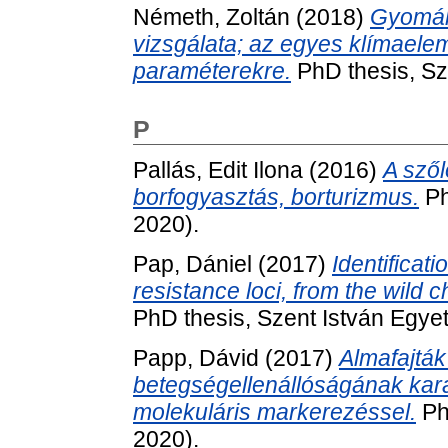
Németh, Zoltán
(2018)
Gyomáll
vizsgálata; az egyes klímaelem
paraméterekre.
PhD thesis, Sz
P
Pallás, Edit Ilona
(2016)
A szől
borfogyasztás, borturizmus.
Ph
2020).
Pap, Dániel
(2017)
Identificat
resistance loci, from the wild 
PhD thesis, Szent István Egye
Papp, Dávid
(2017)
Almafajták
betegségellenállóságának karak
molekuláris markerezéssel.
Ph
2020).