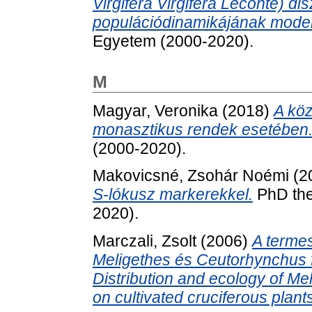
Virgifera Virgifera Leconte) d
populációdinamikájának model
Egyetem (2000-2020).
M
Magyar, Veronika
(2018)
A köz
monasztikus rendek esetében
(2000-2020).
Makovicsné, Zsohár Noémi
(2
S-lókusz markerekkel.
PhD the
2020).
Marczali, Zsolt
(2006)
A terme
Meligethes és Ceutorhynchus fa
Distribution and ecology of M
on cultivated cruciferous plant