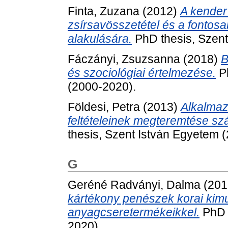
Finta, Zuzana
(2012)
A kender
zsírsavösszetétel és a fontos
alakulására.
PhD thesis, Szent
Fáczányi, Zsuzsanna
(2018)
B
és szociológiai értelmezése.
Ph
(2000-2020).
Földesi, Petra
(2013)
Alkalmaz
feltételeinek megteremtése szá
thesis, Szent István Egyetem 
G
Geréné Radványi, Dalma
(201
kártékony penészek korai kim
anyagcseretermékeikkel.
PhD t
2020).