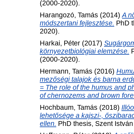
(2000-2020).
Harangozó, Tamás
(2014)
A n
módszertani fejlesztése.
PhD th
2020).
Harkai, Péter
(2017)
Sugárgom
környezetbiológiai elemzése.
P
(2000-2020).
Hermann, Tamás
(2016)
Humus
mezőségi talajok és barna er
= The role of the humus and ph
of chernozems and brown fores
Hochbaum, Tamás
(2018)
Ill
lehetősége a kajszi-, őszibara
ellen.
PhD thesis, Szent Istvá