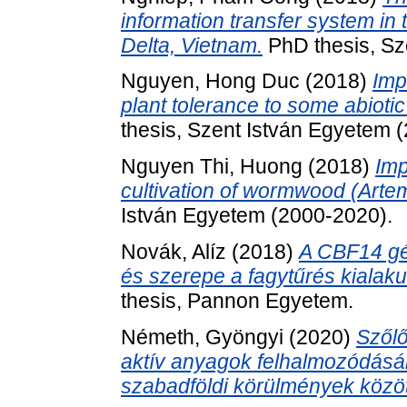
information transfer system in
Delta, Vietnam.
PhD thesis, Sz
Nguyen, Hong Duc
(2018)
Imp
plant tolerance to some abioti
thesis, Szent István Egyetem 
Nguyen Thi, Huong
(2018)
Imp
cultivation of wormwood (Artem
István Egyetem (2000-2020).
Novák, Alíz
(2018)
A CBF14 gé
és szerepe a fagytűrés kiala
thesis, Pannon Egyetem.
Németh, Gyöngyi
(2020)
Szőlő
aktív anyagok felhalmozódásá
szabadföldi körülmények közöt