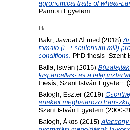
agronomical traits of wheat-bar
Pannon Egyetem.
B
Bakr, Jawdat Ahmed
(2018)
Ar
tomato (L. Esculentum mill) pr
conditions.
PhD thesis, Szent 
Balla, István
(2016)
Búzafajták
kisparcellás- és a talaj víztar
thesis, Szent István Egyetem 
Balogh, Eszter
(2019)
Csonthé
értékeit meghatározó transzkri
Szent István Egyetem (2000-2
Balogh, Ákos
(2015)
Alacsony 
gyomirtási megoldások kukori