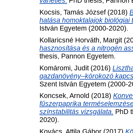
varieties.
PhD thesis, Pannon 
Kocsis, Tamás József
(2018)
B
hatása homoktalajok biológiai 
István Egyetem (2000-2020).
Kollaricsné Horváth, Margit
(2
hasznosítása és a nitrogén ass
thesis, Pannon Egyetem.
Komáromi, Judit
(2016)
Liszth
gazdanövény–kórokozó kapcso
Szent István Egyetem (2000-2
Koncsek, Arnold
(2018)
Konven
fűszerpaprika terméselemzése
színstabilitás vizsgálata.
PhD th
2020).
Kovács, Attila Gábor
(2017)
Kö