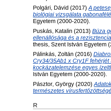
Polgári, Dávid
(2017)
A petesej
biológiai vizsgálata gabonafél
Egyetem (2000-2020).
Puskás, Katalin
(2013)
Búza g
ellenállósága és a rezisztencia
thesis, Szent István Egyetem 
Pálinkás, Zoltán
(2016)
Diabro
Cry34/35Ab1 x Cry1F fehérjét t
kockázatelemzése egyes ízelt
István Egyetem (2000-2020).
Pásztor, György
(2020)
Adatok
természetes vírusfertőzöttség
R