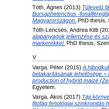
Tóth, Ágnes
(2013)
Tűlevelű f
Bursaphelenchus -fonálféregfa
Magyarországon.
PhD thesis, 
Tóth-Lencsés, Andrea Kitti
(20
alapanyagok jellemzése és sz
markerekkel.
PhD thesis, Szen
V
Varga, Péter
(2015)
A hibridk
betakarításának lehetősége = Fe
production of hybrid maize (Z
Egyetem.
Varga, Ákos
(2017)
Táji körny
fitofág fenológiai szinkronitá