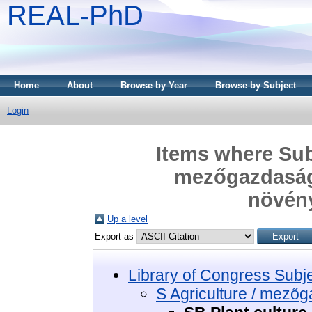
REAL-PhD
Home
About
Browse by Year
Browse by Subject
Login
Items where Subj
mezőgazdaság 
növén
Up a level
Export as
Library of Congress Subj
S Agriculture / mező