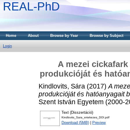
REAL-PhD
Home
About
Browse by Year
Browse by Subject
Login
A mezei cickafark 
produkcióját és hatóa
Kindlovits, Sára
(2017)
A mezei
produkcióját és hatóanyagait 
Szent István Egyetem (2000-2
Text (Disszertáció)
Kindlovits_Sara_ertekezes_DOI.pdf
Download (5MB)
|
Preview