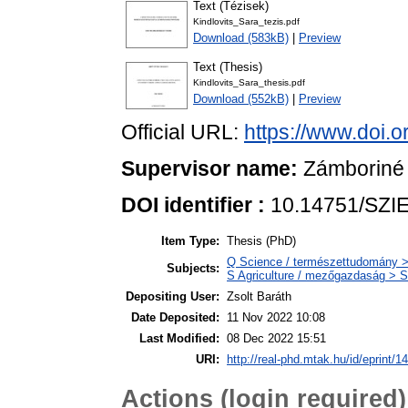
Text (Tézisek)
Kindlovits_Sara_tezis.pdf
Download (583kB)
|
Preview
Text (Thesis)
Kindlovits_Sara_thesis.pdf
Download (552kB)
|
Preview
Official URL:
https://www.doi.
Supervisor name:
Zámboriné
DOI identifier :
10.14751/SZIE
Item Type:
Thesis (PhD)
Q Science / természettudomány > 
Subjects:
S Agriculture / mezőgazdaság > S
Depositing User:
Zsolt Baráth
Date Deposited:
11 Nov 2022 10:08
Last Modified:
08 Dec 2022 15:51
URI:
http://real-phd.mtak.hu/id/eprint/1
Actions (login required)