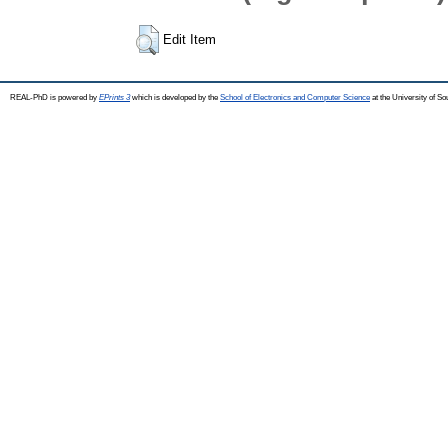
Edit Item
REAL-PhD is powered by
EPrints 3
which is developed by the
School of Electronics and Computer Science
at the University of S