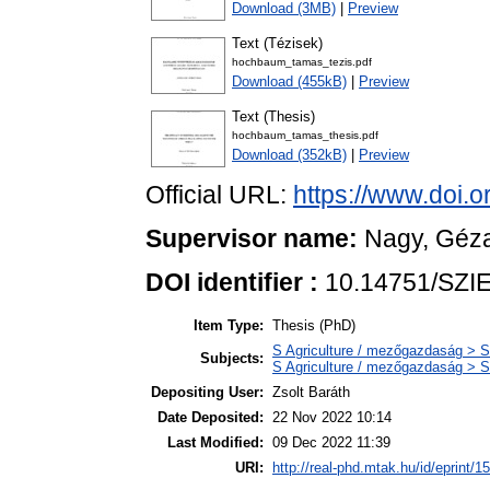
Download (3MB)
|
Preview
Text (Tézisek)
hochbaum_tamas_tezis.pdf
Download (455kB)
|
Preview
Text (Thesis)
hochbaum_tamas_thesis.pdf
Download (352kB)
|
Preview
Official URL:
https://www.doi.
Supervisor name:
Nagy, Géz
DOI identifier :
10.14751/SZIE
Item Type:
Thesis (PhD)
S Agriculture / mezőgazdaság > S
Subjects:
S Agriculture / mezőgazdaság > S
Depositing User:
Zsolt Baráth
Date Deposited:
22 Nov 2022 10:14
Last Modified:
09 Dec 2022 11:39
URI:
http://real-phd.mtak.hu/id/eprint/1