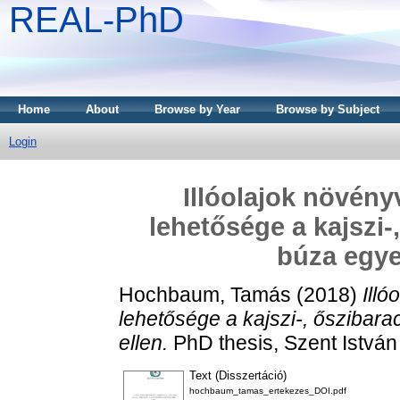
REAL-PhD
Home
About
Browse by Year
Browse by Subject
Login
Illóolajok növén
lehetősége a kajszi-
búza egye
Hochbaum, Tamás
(2018)
Ill
lehetősége a kajszi-, őszibara
ellen.
PhD thesis, Szent Istvá
Text (Disszertáció)
hochbaum_tamas_ertekezes_DOI.pdf