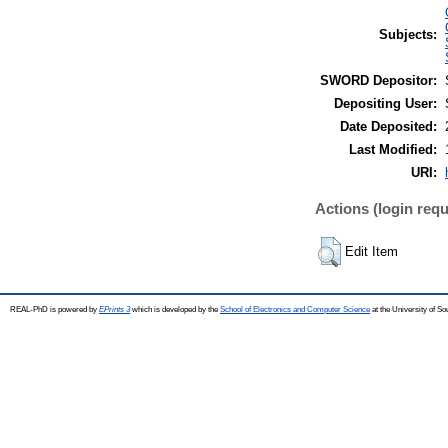
Subjects:
SWORD Depositor:
Depositing User:
Date Deposited:
Last Modified:
URI:
Actions (login requ
Edit Item
REAL-PhD is powered by
EPrints 3
which is developed by the
School of Electronics and Computer Science
at the University of S