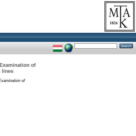
 Examination of
 lines
Examination of