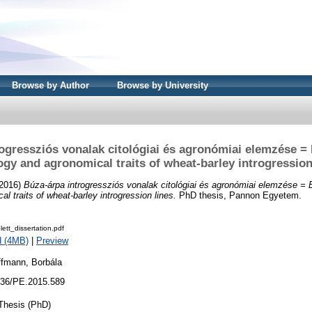
Browse by Author
Browse by University
ogressziós vonalak citológiai és agronómiai elemzése =
ogy and agronomical traits of wheat-barley introgression
2016)
Búza-árpa introgressziós vonalak citológiai és agronómiai elemzése = 
l traits of wheat-barley introgression lines.
PhD thesis, Pannon Egyetem.
lett_dissertation.pdf
d (4MB)
|
Preview
ffmann, Borbála
36/PE.2015.589
Thesis (PhD)