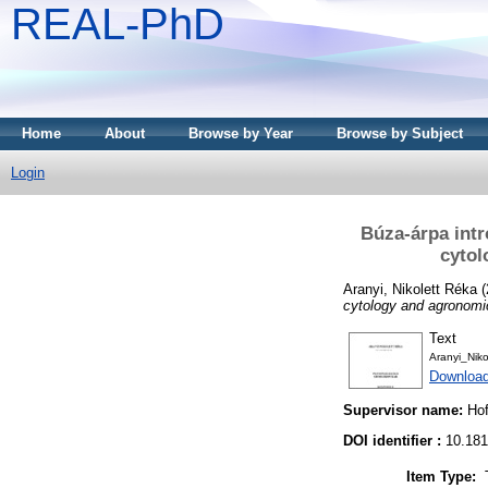
REAL-PhD
Home
About
Browse by Year
Browse by Subject
Login
Búza-árpa intr
cytol
Aranyi, Nikolett Réka
(
cytology and agronomica
Text
Aranyi_Niko
Downloa
Supervisor name:
Ho
DOI identifier :
10.181
Item Type: