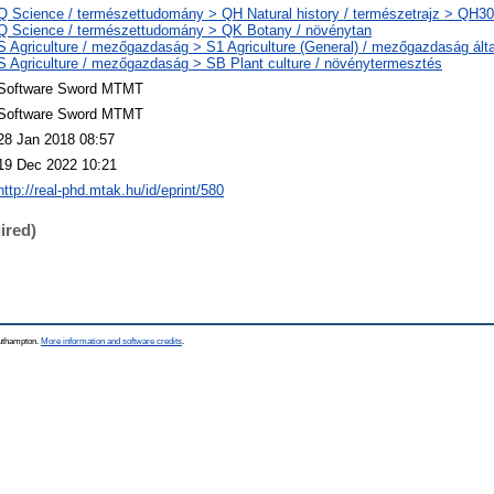
Q Science / természettudomány > QH Natural history / természetrajz > QH301
Q Science / természettudomány > QK Botany / növénytan
S Agriculture / mezőgazdaság > S1 Agriculture (General) / mezőgazdaság ált
S Agriculture / mezőgazdaság > SB Plant culture / növénytermesztés
Software Sword MTMT
Software Sword MTMT
28 Jan 2018 08:57
19 Dec 2022 10:21
http://real-phd.mtak.hu/id/eprint/580
ired)
outhampton.
More information and software credits
.