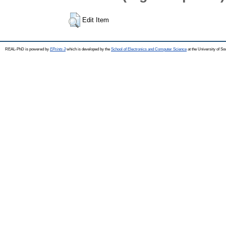
Edit Item
REAL-PhD is powered by
EPrints 3
which is developed by the
School of Electronics and Computer Science
at the University of S