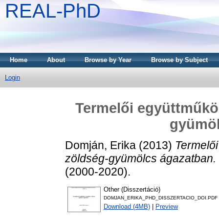
REAL-PhD
Home
About
Browse by Year
Browse by Subject
Login
Termelői együttműköd
gyümöl
Domján, Erika
(2013)
Termelői
zöldség-gyümölcs ágazatban.
(2000-2020).
Other (Disszertáció)
DOMJAN_ERIKA_PHD_DISSZERTACIO_DOI.PDF
Download (4MB)
|
Preview