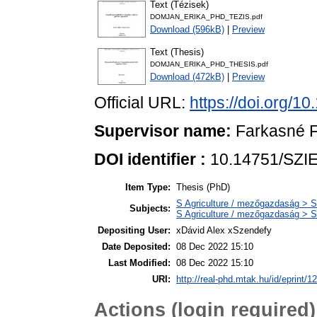
Text (Tézisek)
DOMJAN_ERIKA_PHD_TEZIS.pdf
Download (596kB)
|
Preview
Text (Thesis)
DOMJAN_ERIKA_PHD_THESIS.pdf
Download (472kB)
|
Preview
Official URL:
https://doi.org/1
Supervisor name:
Farkasné F
DOI identifier :
10.14751/SZIE
Item Type:
Thesis (PhD)
S Agriculture / mezőgazdaság > S
Subjects:
S Agriculture / mezőgazdaság > S
Depositing User:
xDávid Alex xSzendefy
Date Deposited:
08 Dec 2022 15:10
Last Modified:
08 Dec 2022 15:10
URI:
http://real-phd.mtak.hu/id/eprint/1
Actions (login required)