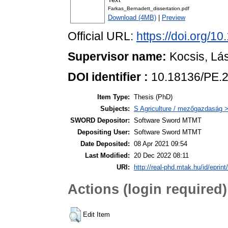
Farkas_Bernadett_dissertation.pdf
Download (4MB)
|
Preview
Official URL:
https://doi.org/1
Supervisor name:
Kocsis, Lá
DOI identifier :
10.18136/PE.
Item Type:
Thesis (PhD)
Subjects:
S Agriculture / mezőgazdaság >
SWORD Depositor:
Software Sword MTMT
Depositing User:
Software Sword MTMT
Date Deposited:
08 Apr 2021 09:54
Last Modified:
20 Dec 2022 08:11
URI:
http://real-phd.mtak.hu/id/eprint
Actions (login required)
Edit Item