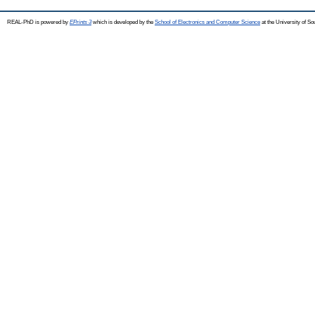
REAL-PhD is powered by
EPrints 3
which is developed by the
School of Electronics and Computer Science
at the University of S