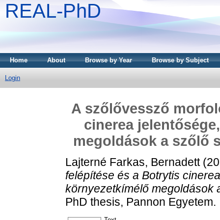
REAL-PhD
Home
About
Browse by Year
Browse by Subject
Login
A szőlővessző morfoló
cinerea jelentősége
megoldások a szőlő s
Lajterné Farkas, Bernadett
(20
felépítése és a Botrytis cinere
környezetkímélő megoldások a 
PhD thesis, Pannon Egyetem.
Text