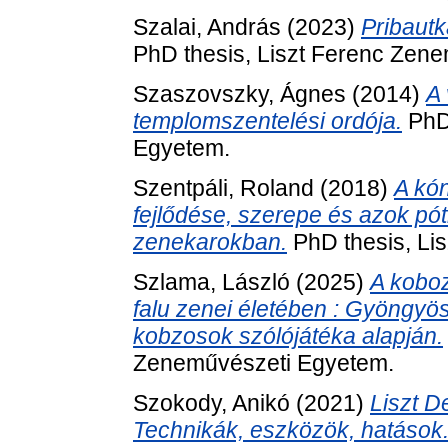
Szalai, András
(2023)
Pribautk
PhD thesis, Liszt Ferenc Zen
Szaszovszky, Ágnes
(2014)
A 
templomszentelési ordója.
PhD 
Egyetem.
Szentpáli, Roland
(2018)
A kó
fejlődése, szerepe és azok pót
zenekarokban.
PhD thesis, Li
Szlama, László
(2025)
A koboz
falu zenei életében : Gyöngyö
kobzosok szólójátéka alapján.
Zeneművészeti Egyetem.
Szokody, Anikó
(2021)
Liszt 
Technikák, eszközök, hatások