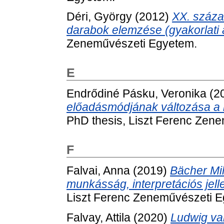
Déri, György
(2012)
XX. száza
darabok elemzése (gyakorlati a
Zeneművészeti Egyetem.
E
Endrődiné Pásku, Veronika
(2
előadásmódjának változása a k
PhD thesis, Liszt Ferenc Zen
F
Falvai, Anna
(2019)
Bächer Mih
munkásság, interpretációs jell
Liszt Ferenc Zeneművészeti 
Falvay, Attila
(2020)
Ludwig va