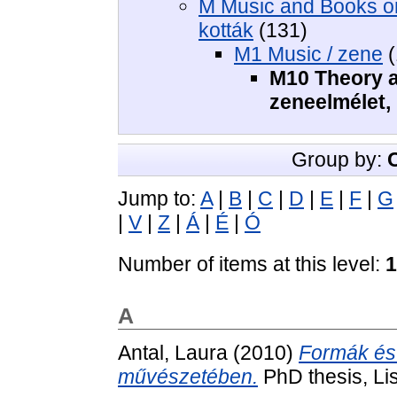
M Music and Books o
kották
(131)
M1 Music / zene
(
M10 Theory a
zeneelmélet,
Group by:
Jump to:
A
|
B
|
C
|
D
|
E
|
F
|
G
|
V
|
Z
|
Á
|
É
|
Ó
Number of items at this level:
1
A
Antal, Laura
(2010)
Formák és 
művészetében.
PhD thesis, Li