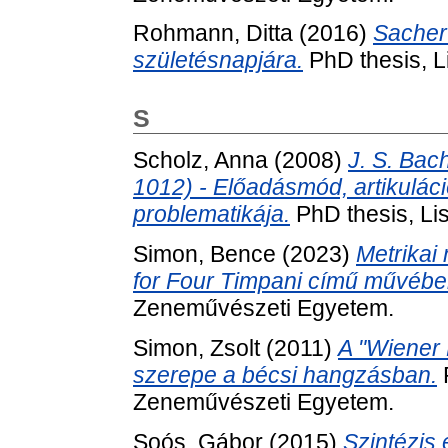
Rohmann, Ditta
(2016)
Sacher
születésnapjára.
PhD thesis, L
S
Scholz, Anna
(2008)
J. S. Bac
1012) - Előadásmód, artikuláció
problematikája.
PhD thesis, Li
Simon, Bence
(2023)
Metrikai 
for Four Timpani című művébe
Zeneművészeti Egyetem.
Simon, Zsolt
(2011)
A "Wiener 
szerepe a bécsi hangzásban.
P
Zeneművészeti Egyetem.
Soós, Gábor
(2015)
Szintézis 