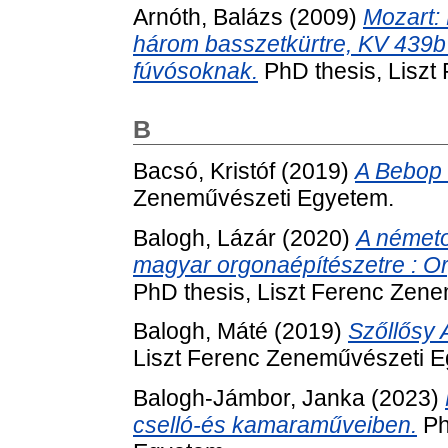
Arnóth, Balázs
(2009)
Mozart: 
három basszetkürtre, KV 439b :
fúvósoknak.
PhD thesis, Liszt
B
Bacsó, Kristóf
(2019)
A Bebop s
Zeneművészeti Egyetem.
Balogh, Lázár
(2020)
A német
magyar orgonaépítészetre : O
PhD thesis, Liszt Ferenc Zen
Balogh, Máté
(2019)
Szőllősy 
Liszt Ferenc Zeneművészeti 
Balogh-Jámbor, Janka
(2023)
cselló-és kamaraműveiben.
Ph