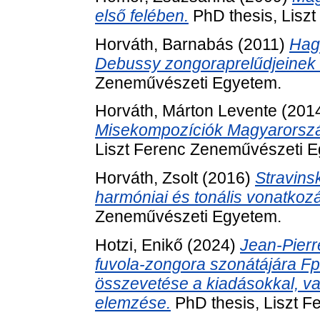
első felében.
PhD thesis, Lisz
Horváth, Barnabás
(2011)
Hag
Debussy zongoraprelűdjeinek
Zeneművészeti Egyetem.
Horváth, Márton Levente
(201
Misekompozíciók Magyarorszá
Liszt Ferenc Zeneművészeti 
Horváth, Zsolt
(2016)
Stravins
harmóniai és tonális vonatkozá
Zeneművészeti Egyetem.
Hotzi, Enikő
(2024)
Jean-Pierr
fuvola-zongora szonátájára Fp
összevetése a kiadásokkal, va
elemzése.
PhD thesis, Liszt 