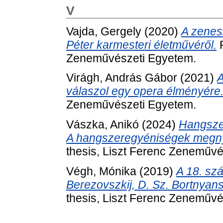
V
Vajda, Gergely
(2020)
A zenes
Péter karmesteri életművéről.
P
Zeneművészeti Egyetem.
Virágh, András Gábor
(2021)
A
válaszol egy opera élményére
Zeneművészeti Egyetem.
Vászka, Anikó
(2024)
Hangsze
A hangszeregyéniségek megny
thesis, Liszt Ferenc Zeneművé
Végh, Mónika
(2019)
A 18. sz
Berezovszkij, D. Sz. Bortnyans
thesis, Liszt Ferenc Zeneművé