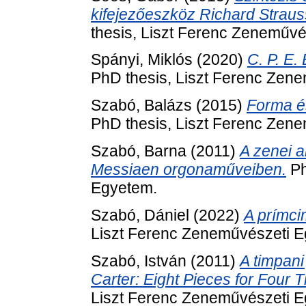
kifejezőeszköz Richard Straus
thesis, Liszt Ferenc Zeneművé
Spányi, Miklós
(2020)
C. P. E.
PhD thesis, Liszt Ferenc Zen
Szabó, Balázs
(2015)
Forma é
PhD thesis, Liszt Ferenc Zen
Szabó, Barna
(2011)
A zenei a
Messiaen orgonaműveiben.
Ph
Egyetem.
Szabó, Dániel
(2022)
A prímc
Liszt Ferenc Zeneművészeti 
Szabó, István
(2011)
A timpani 
Carter: Eight Pieces for Four 
Liszt Ferenc Zeneművészeti 