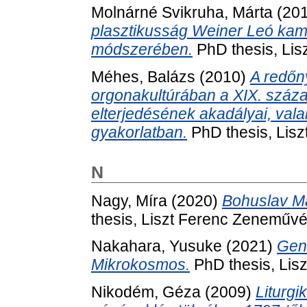
Molnárné Svikruha, Márta
(20
plasztikusság Weiner Leó kam
módszerében.
PhD thesis, Li
Méhes, Balázs
(2010)
A redőn
orgonakultúrában a XIX. száza
elterjedésének akadályai, val
gyakorlatban.
PhD thesis, Lis
N
Nagy, Míra
(2020)
Bohuslav Ma
thesis, Liszt Ferenc Zeneművé
Nakahara, Yusuke
(2021)
Gene
Mikrokosmos.
PhD thesis, Lis
Nikodém, Géza
(2009)
Liturgi