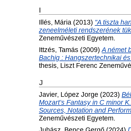
I
Illés, Mária
(2013)
"A tiszta ha
zeneelméleti rendszerének tü
Zeneművészeti Egyetem.
Ittzés, Tamás
(2009)
A német b
Bachig : Hangszertechnikai é
thesis, Liszt Ferenc Zeneművé
J
Javier, López Jorge
(2023)
Bél
Mozart’s Fantasy in C minor K
Sources, Notation and Perform
Zeneművészeti Egyetem.
Juhász, Bence Gergő
(2024)
D