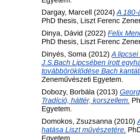
Dargay, Marcell
(2024)
A 180-
PhD thesis, Liszt Ferenc Zen
Dinya, Dávid
(2022)
Felix Men
PhD thesis, Liszt Ferenc Zen
Dinyés, Soma
(2012)
A lipcse
J.S.Bach Lipcsében írott egyház
továbböröklődése Bach kantát
Zeneművészeti Egyetem.
Dobozy, Borbála
(2013)
Georg
Tradíció, háttér, korszellem.
Ph
Egyetem.
Domokos, Zsuzsanna
(2010)
hatása Liszt művészetére.
PhD 
Egyetem.