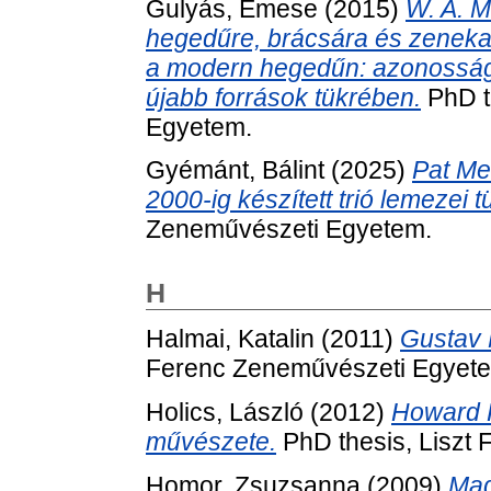
Gulyás, Emese
(2015)
W. A. M
hegedűre, brácsára és zenekar
a modern hegedűn: azonosság
újabb források tükrében.
PhD t
Egyetem.
Gyémánt, Bálint
(2025)
Pat M
2000-ig készített trió lemezei 
Zeneművészeti Egyetem.
H
Halmai, Katalin
(2011)
Gustav 
Ferenc Zeneművészeti Egyet
Holics, László
(2012)
Howard 
művészete.
PhD thesis, Liszt
Homor, Zsuzsanna
(2009)
Mag