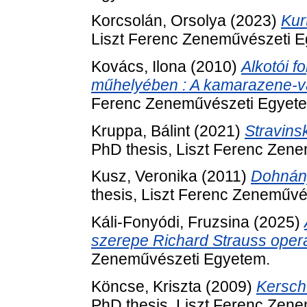
Korcsolán, Orsolya
(2023)
Kur
Liszt Ferenc Zeneművészeti 
Kovács, Ilona
(2010)
Alkotói 
műhelyében : A kamarazene-vá
Ferenc Zeneművészeti Egyet
Kruppa, Bálint
(2021)
Stravins
PhD thesis, Liszt Ferenc Zen
Kusz, Veronika
(2011)
Dohnány
thesis, Liszt Ferenc Zeneművé
Káli-Fonyódi, Fruzsina
(2025)
szerepe Richard Strauss oper
Zeneművészeti Egyetem.
Köncse, Kriszta
(2009)
Kersch
PhD thesis, Liszt Ferenc Zen