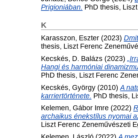
Prigioniában.
PhD thesis, Lisz
K
Karasszon, Eszter
(2023)
Dmit
thesis, Liszt Ferenc Zeneművé
Kecskés, D. Balázs
(2023)
„Ir
Hangi és harmóniai dinamizmu
PhD thesis, Liszt Ferenc Zen
Kecskés, György
(2010)
A nat
karriertörténete.
PhD thesis, L
Kelemen, Gábor Imre
(2022)
R
archaikus énekstílus nyomai 
Liszt Ferenc Zeneművészeti 
Kelemen, László
(2022)
A mez