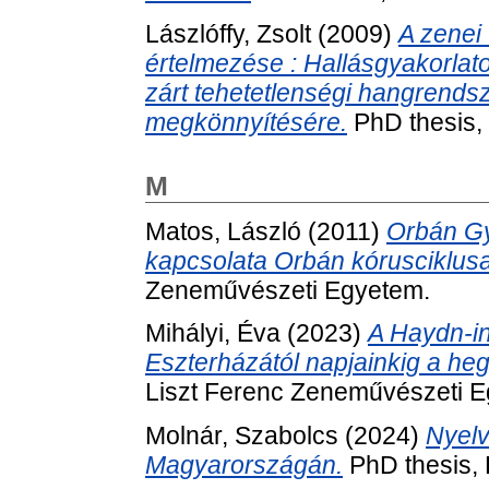
Lászlóffy, Zsolt
(2009)
A zenei 
értelmezése : Hallásgyakorlato
zárt tehetetlenségi hangrends
megkönnyítésére.
PhD thesis,
M
Matos, László
(2011)
Orbán Gy
kapcsolata Orbán kórusciklusa
Zeneművészeti Egyetem.
Mihályi, Éva
(2023)
A Haydn-in
Eszterházától napjainkig a h
Liszt Ferenc Zeneművészeti 
Molnár, Szabolcs
(2024)
Nyelv
Magyarországán.
PhD thesis, 