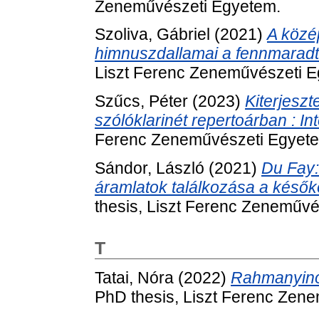
Zeneművészeti Egyetem.
Szoliva, Gábriel
(2021)
A közé
himnuszdallamai a fennmaradt 
Liszt Ferenc Zeneművészeti 
Szűcs, Péter
(2023)
Kiterjeszt
szólóklarinét repertoárban : In
Ferenc Zeneművészeti Egyet
Sándor, László
(2021)
Du Fay:
áramlatok találkozása a késők
thesis, Liszt Ferenc Zeneművé
T
Tatai, Nóra
(2022)
Rahmanyinov
PhD thesis, Liszt Ferenc Zen