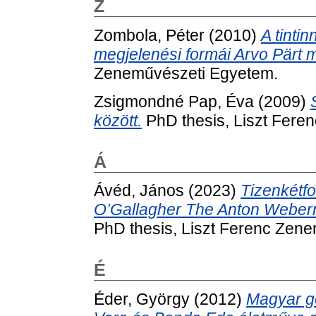
Z
Zombola, Péter
(2010)
A tinti
megjelenési formái Arvo Pärt 
Zeneművészeti Egyetem.
Zsigmondné Pap, Éva
(2009)
között.
PhD thesis, Liszt Fere
Á
Ávéd, János
(2023)
Tizenkétf
O’Gallagher The Anton Webern
PhD thesis, Liszt Ferenc Zen
É
Éder, György
(2012)
Magyar g