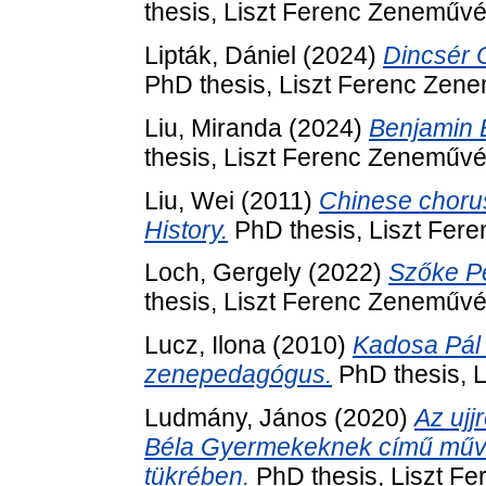
thesis, Liszt Ferenc Zeneművé
Lipták, Dániel
(2024)
Dincsér 
PhD thesis, Liszt Ferenc Zen
Liu, Miranda
(2024)
Benjamin B
thesis, Liszt Ferenc Zeneművé
Liu, Wei
(2011)
Chinese chorus
History.
PhD thesis, Liszt Fer
Loch, Gergely
(2022)
Szőke Pé
thesis, Liszt Ferenc Zeneművé
Lucz, Ilona
(2010)
Kadosa Pál
zenepedagógus.
PhD thesis, 
Ludmány, János
(2020)
Az ujj
Béla Gyermekeknek című művé
tükrében.
PhD thesis, Liszt F