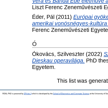
Vera és Banda Ede életműve a
Liszt Ferenc Zeneművészeti 
Éder, Pál
(2011)
Európai gyök
amerikai vonósnégyes-kultúra 
Ferenc Zeneművészeti Egyet
Ó
Ókovács, Szilveszter
(2022)
S
Dieskau operavilága.
PhD thes
Egyetem.
This list was genera
REAL-PhD is powered by
EPrints 3
which is developed by the
School of Electronics and Computer Science
at the University of S