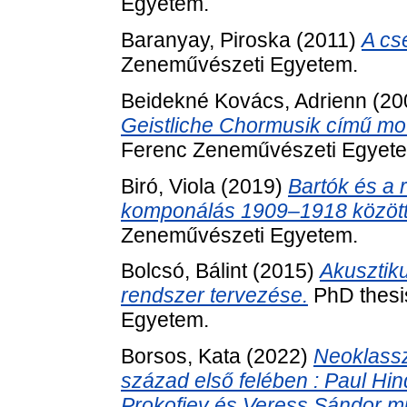
Egyetem.
Baranyay, Piroska
(2011)
A cs
Zeneművészeti Egyetem.
Beidekné Kovács, Adrienn
(20
Geistliche Chormusik című mo
Ferenc Zeneművészeti Egyet
Biró, Viola
(2019)
Bartók és a 
komponálás 1909–1918 között
Zeneművészeti Egyetem.
Bolcsó, Bálint
(2015)
Akusztiku
rendszer tervezése.
PhD thesi
Egyetem.
Borsos, Kata
(2022)
Neoklassz
század első felében : Paul Hi
Prokofjev és Veress Sándor m