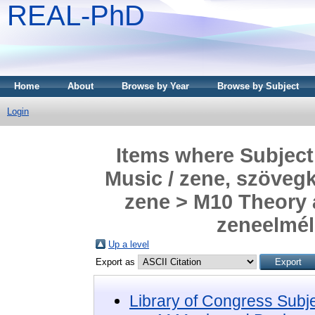
REAL-PhD
Home
About
Browse by Year
Browse by Subject
Login
Items where Subject
Music / zene, szövegk
zene > M10 Theory 
zeneelmél
Up a level
Export as
Library of Congress Subj