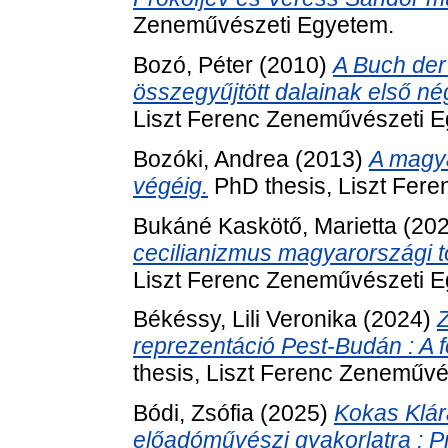
Zeneművészeti Egyetem.
Bozó, Péter
(2010)
A Buch der
összegyűjtött dalainak első nég
Liszt Ferenc Zeneművészeti 
Bozóki, Andrea
(2013)
A magya
végéig.
PhD thesis, Liszt Fer
Bukáné Kaskötő, Marietta
(20
cecilianizmus magyarországi tö
Liszt Ferenc Zeneművészeti 
Békéssy, Lili Veronika
(2024)
reprezentáció Pest-Budán : A f
thesis, Liszt Ferenc Zeneművé
Bódi, Zsófia
(2025)
Kokas Klár
előadóművészi gyakorlatra : P