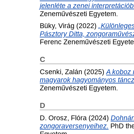
jelenléte a zenei interpretáció
Zeneművészeti Egyetem.
Büky, Virág
(2022)
„Különleges
Pásztory Ditta, zongoraművés
Ferenc Zeneművészeti Egyet
C
Csenki, Zalán
(2025)
A koboz 
magyarok hagyományos táncz
Zeneművészeti Egyetem.
D
D. Orosz, Flóra
(2024)
Dohnán
zongoraversenyeihez.
PhD the
Egyetem.