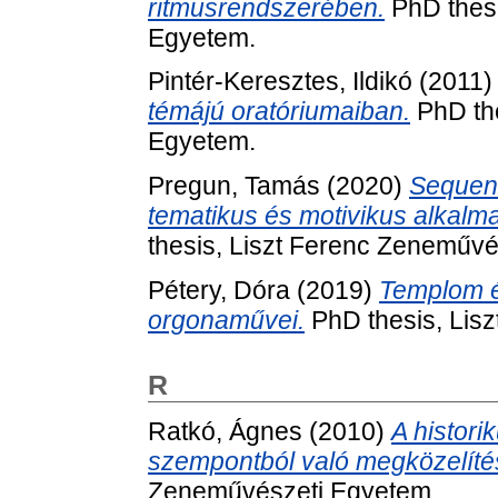
ritmusrendszerében.
PhD thesi
Egyetem.
Pintér-Keresztes, Ildikó
(2011
témájú oratóriumaiban.
PhD the
Egyetem.
Pregun, Tamás
(2020)
Sequent
tematikus és motivikus alkal
thesis, Liszt Ferenc Zeneművé
Pétery, Dóra
(2019)
Templom é
orgonaművei.
PhD thesis, Lis
R
Ratkó, Ágnes
(2010)
A histor
szempontból való megközelíté
Zeneművészeti Egyetem.