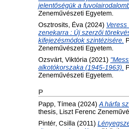
jelentőségük a fuvolairodalom
Zeneművészeti Egyetem.
Osztrosits, Éva
(2024)
Veress
zenekarra : Új szerzői törekv
kifejezésmódok szintézisére.
P
Zeneművészeti Egyetem.
Ozsvárt, Viktória
(2021)
"Messz
alkotókorszaka (1945-1963).
P
Zeneművészeti Egyetem.
P
Papp, Tímea
(2024)
A hárfa s
thesis, Liszt Ferenc Zeneművé
Pintér, Csilla
(2011)
Lényegszer