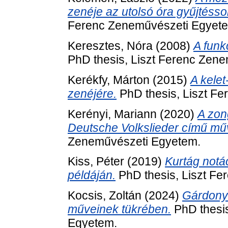
zenéje az utolsó óra gyűjtésso
Ferenc Zeneművészeti Egyet
Keresztes, Nóra
(2008)
A funk
PhD thesis, Liszt Ferenc Zen
Kerékfy, Márton
(2015)
A kele
zenéjére.
PhD thesis, Liszt F
Kerényi, Mariann
(2020)
A zon
Deutsche Volkslieder című mű
Zeneművészeti Egyetem.
Kiss, Péter
(2019)
Kurtág notá
példáján.
PhD thesis, Liszt F
Kocsis, Zoltán
(2024)
Gárdonyi
műveinek tükrében.
PhD thesis
Egyetem.