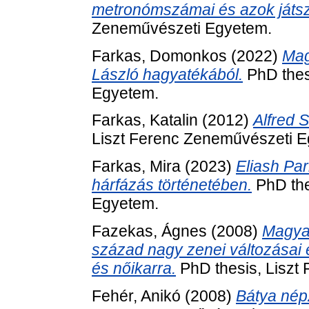
metronómszámai és azok játs
Zeneművészeti Egyetem.
Farkas, Domonkos
(2022)
Mag
László hagyatékából.
PhD thes
Egyetem.
Farkas, Katalin
(2012)
Alfred 
Liszt Ferenc Zeneművészeti 
Farkas, Mira
(2023)
Eliash Par
hárfázás történetében.
PhD the
Egyetem.
Fazekas, Ágnes
(2008)
Magyar
század nagy zenei változásai 
és nőikarra.
PhD thesis, Liszt
Fehér, Anikó
(2008)
Bátya nép