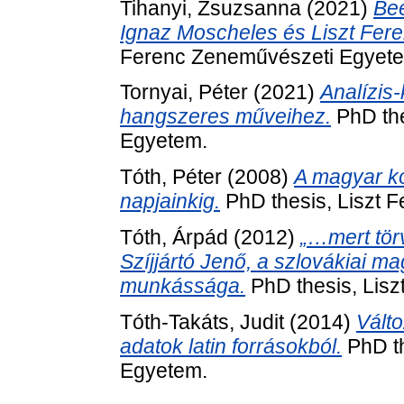
Tihanyi, Zsuzsanna
(2021)
Be
Ignaz Moscheles és Liszt Fer
Ferenc Zeneművészeti Egyet
Tornyai, Péter
(2021)
Analízis-
hangszeres műveihez.
PhD the
Egyetem.
Tóth, Péter
(2008)
A magyar kó
napjainkig.
PhD thesis, Liszt 
Tóth, Árpád
(2012)
„…mert tör
Szíjjártó Jenő, a szlovákiai 
munkássága.
PhD thesis, Lis
Tóth-Takáts, Judit
(2014)
Vált
adatok latin forrásokból.
PhD th
Egyetem.