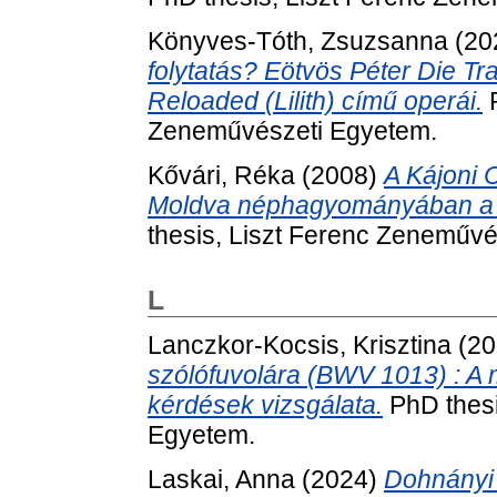
Könyves-Tóth, Zsuzsanna
(20
folytatás? Eötvös Péter Die Tr
Reloaded (Lilith) című operái.
P
Zeneművészeti Egyetem.
Kővári, Réka
(2008)
A Kájoni 
Moldva néphagyományában a D
thesis, Liszt Ferenc Zeneművé
L
Lanczkor-Kocsis, Krisztina
(20
szólófuvolára (BWV 1013) : A 
kérdések vizsgálata.
PhD thesi
Egyetem.
Laskai, Anna
(2024)
Dohnányi 