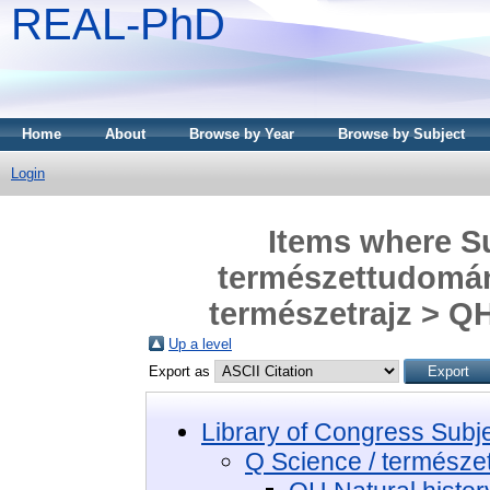
REAL-PhD
Home
About
Browse by Year
Browse by Subject
Login
Items where Su
természettudomány
természetrajz > QH
Up a level
Export as
Library of Congress Subj
Q Science / termész