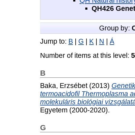
QH Natural histor
QH426 Geneti
Group by:
Jump to:
B
|
G
|
K
|
N
|
Á
Number of items at this level:
5
B
Baka, Erzsébet
(2013)
Genetik
termoacidofil Thermoplasma a
molekuláris biológiai vizsgálat
Egyetem (2000-2020).
G