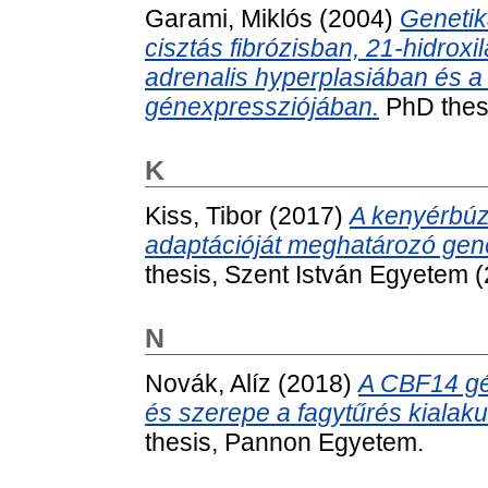
Garami, Miklós
(2004)
Genetik
cisztás fibrózisban, 21-hidroxi
adrenalis hyperplasiában és a
génexpressziójában.
PhD thes
K
Kiss, Tibor
(2017)
A kenyérbúza
adaptációját meghatározó gen
thesis, Szent István Egyetem 
N
Novák, Alíz
(2018)
A CBF14 gé
és szerepe a fagytűrés kiala
thesis, Pannon Egyetem.