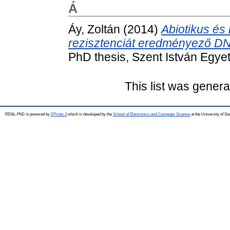
Á
Áy, Zoltán
(2014)
Abiotikus és
rezisztenciát eredményező D
PhD thesis, Szent István Egye
This list was gener
REAL-PhD is powered by
EPrints 3
which is developed by the
School of Electronics and Computer Science
at the University of S