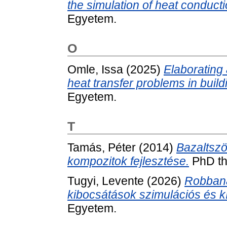
the simulation of heat conduct
Egyetem.
O
Omle, Issa
(2025)
Elaborating 
heat transfer problems in buil
Egyetem.
T
Tamás, Péter
(2014)
Bazaltszöv
kompozitok fejlesztése.
PhD th
Tugyi, Levente
(2026)
Robbaná
kibocsátások szimulációs és kís
Egyetem.