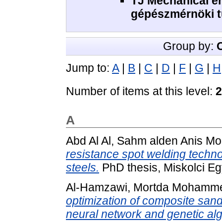
TJ Mechanical e
gépészmérnöki 
Group by:
Jump to:
A
|
B
|
C
|
D
|
F
|
G
|
H
Number of items at this level:
2
A
Abd Al Al, Sahm alden Anis 
resistance spot welding techno
steels.
PhD thesis, Miskolci E
Al-Hamzawi, Mortda Mohamm
optimization of composite sandw
neural network and genetic alg