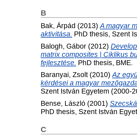
B
Bak, Árpád
(2013)
A magyar m
aktivitása.
PhD thesis, Szent I
Balogh, Gábor
(2012)
Developm
matrix composites | Ciklikus bu
fejlesztése.
PhD thesis, BME.
Baranyai, Zsolt
(2010)
Az együ
kérdései a magyar mezőgazda
Szent István Egyetem (2000-2
Bense, László
(2001)
Szecskáz
PhD thesis, Szent István Egye
C