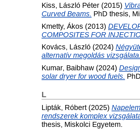
Kiss, László Péter
(2015)
Vibr
Curved Beams.
PhD thesis, Mi
Kmetty, Ákos
(2013)
DEVELOP
COMPOSITES FOR INJECTI
Kovács, László
(2024)
Négyüte
alternatív megoldás vizsgálata
Kumar, Baibhaw
(2024)
Design
solar dryer for wood fuels.
PhD 
L
Lipták, Róbert
(2025)
Napeleme
rendszerek komplex vizsgálat
thesis, Miskolci Egyetem.