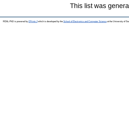
This list was gener
REAL-PhD is powered by
EPrints 3
which is developed by the
School of Electronics and Computer Science
at the University of S