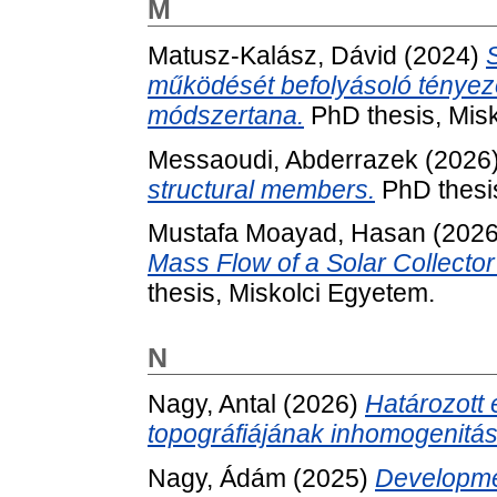
M
Matusz-Kalász, Dávid
(2024)
működését befolyásoló tényező
módszertana.
PhD thesis, Mis
Messaoudi, Abderrazek
(2026
structural members.
PhD thesis
Mustafa Moayad, Hasan
(202
Mass Flow of a Solar Collector 
thesis, Miskolci Egyetem.
N
Nagy, Antal
(2026)
Határozott 
topográfiájának inhomogenitás
Nagy, Ádám
(2025)
Developmen