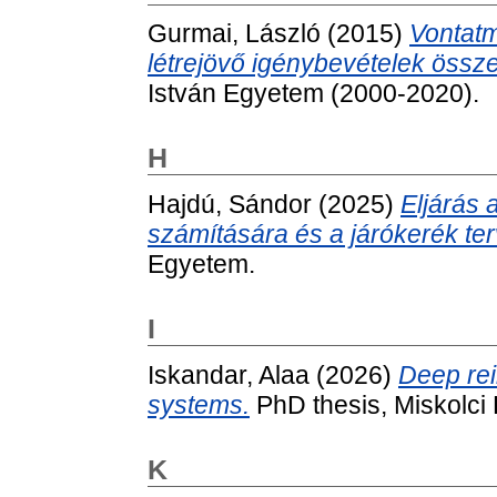
Gurmai, László
(2015)
Vontatm
létrejövő igénybevételek össz
István Egyetem (2000-2020).
H
Hajdú, Sándor
(2025)
Eljárás 
számítására és a járókerék te
Egyetem.
I
Iskandar, Alaa
(2026)
Deep rei
systems.
PhD thesis, Miskolci
K