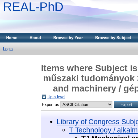
REAL-PhD
Home
About
Browse by Year
Browse by Subject
Login
Items where Subject is
műszaki tudományok >
and machinery / g
Up a level
Export as
Library of Congress Subj
T Technology / alkal