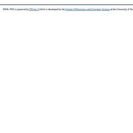
REAL-PhD is powered by
EPrints 3
which is developed by the
School of Electronics and Computer Science
at the University of S