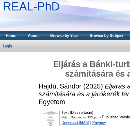
REAL-PhD
Home
About
Browse by Year
Browse by Subject
Login
Eljárás a Bánki-tu
számítására és a
Hajdú, Sándor
(2025)
Eljárás 
számítására és a járókerék te
Egyetem.
Text (Disszertáció)
- Published Versi
Hajdu_Sandor_ert_DOI.pdf
Download (5MB)
|
Preview