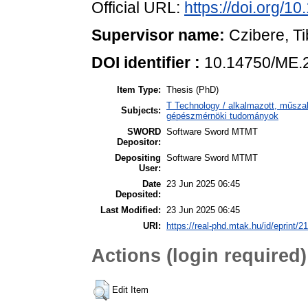
Official URL:
https://doi.org/
Supervisor name:
Czibere, Ti
DOI identifier :
10.14750/ME.
Item Type:
Thesis (PhD)
T Technology / alkalmazott, műsza
Subjects:
gépészmérnöki tudományok
SWORD
Software Sword MTMT
Depositor:
Depositing
Software Sword MTMT
User:
Date
23 Jun 2025 06:45
Deposited:
Last Modified:
23 Jun 2025 06:45
URI:
https://real-phd.mtak.hu/id/eprint/2
Actions (login required)
Edit Item