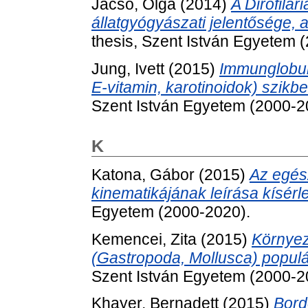
Jacsó, Olga
(2014)
A Dirofilar
állatgyógyászati jelentősége, 
thesis, Szent István Egyetem 
Jung, Ivett
(2015)
Immunglobuli
E-vitamin, karotinoidok) szikb
Szent István Egyetem (2000-2
K
Katona, Gábor
(2015)
Az egés
kinematikájának leírása kísérle
Egyetem (2000-2020).
Kemencei, Zita
(2015)
Környez
(Gastropoda, Mollusca) popul
Szent István Egyetem (2000-2
Khayer, Bernadett
(2015)
Bord