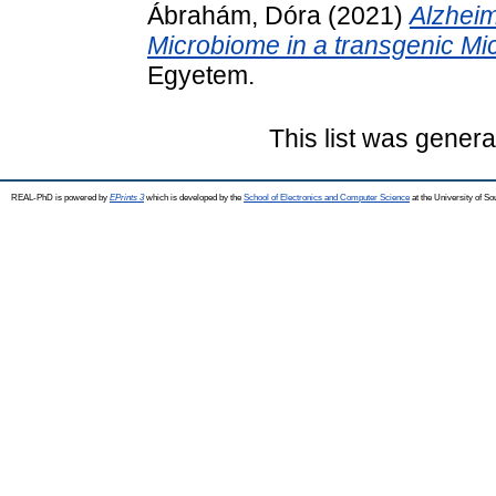
Ábrahám, Dóra
(2021)
Alzheim
Microbiome in a transgenic Mi
Egyetem.
This list was gener
REAL-PhD is powered by
EPrints 3
which is developed by the
School of Electronics and Computer Science
at the University of S