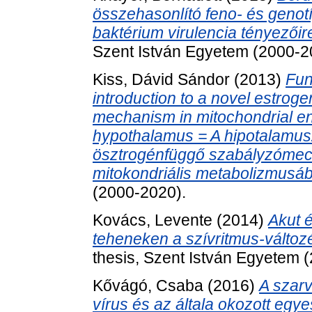
összehasonlító feno- és genotí
baktérium virulencia tényezői
Szent István Egyetem (2000-2
Kiss, Dávid Sándor
(2013)
Fun
introduction to a novel estro
mechanism in mitochondrial ene
hypothalamus = A hipotalamusz
ösztrogénfüggő szabályzómec
mitokondriális metabolizmusá
(2000-2020).
Kovács, Levente
(2014)
Akut é
teheneken a szívritmus-válto
thesis, Szent István Egyetem 
Kővágó, Csaba
(2016)
A szar
vírus és az általa okozott egy