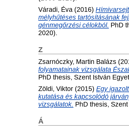
Váradi, Éva
(2016)
Hímivarsejt
mélyhűtéses tartósításának fe
génmegőrzési célokból.
PhD th
2020).
Z
Zsarnóczky, Martin Balázs
(20
folyamatainak vizsgálata Észa
PhD thesis, Szent István Egye
Zöldi, Viktor
(2015)
Egy igazolt
kutatása és kapcsolódó járván
vizsgálatok.
PhD thesis, Szent
Á