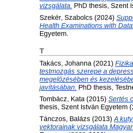
vizsgálata.
PhD thesis, Szent 
Szekér, Szabolcs
(2024)
Suppo
Health Examinations with Dat
Egyetem.
T
Takács, Johanna
(2021)
Fizika
testmozgás szerepe a depress
megelőzésében és kezelésébe
javításában.
PhD thesis, Testn
Tombácz, Kata
(2015)
Sertés c
thesis, Szent István Egyetem 
Tánczos, Balázs
(2013)
A kuty
vektorainak vizsgálata Magya