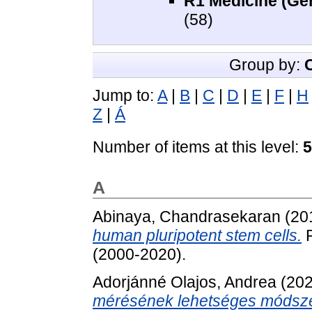
R1 Medicine (Gen
(58)
Group by:
Jump to:
A
|
B
|
C
|
D
|
E
|
F
|
H
Z
|
Á
Number of items at this level:
5
A
Abinaya, Chandrasekaran
(20
human pluripotent stem cells.
P
(2000-2020).
Adorjánné Olajos, Andrea
(20
mérésének lehetséges módszere