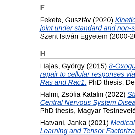
F
Fekete, Gusztáv
(2020)
Kineti
joint under standard and non
Szent István Egyetem (2000-2
H
Hajas, György
(2015)
8-Oxogu
repair to cellular responses vi
Ras and Rac1.
PhD thesis, De
Halmi, Zsófia Katalin
(2022)
St
Central Nervous System Disease
PhD thesis, Magyar Testnevel
Hatvani, Janka
(2021)
Medica
Learning and Tensor Factoriza