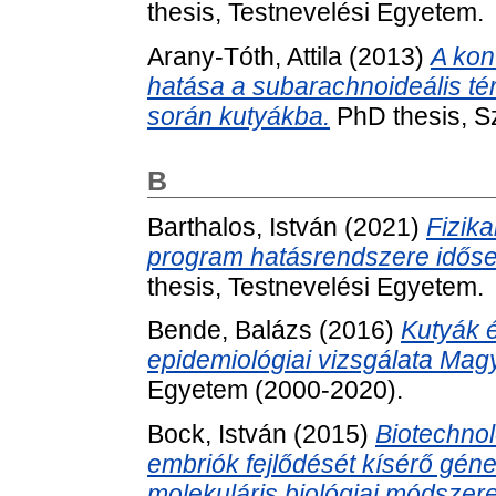
thesis, Testnevelési Egyetem.
Arany-Tóth, Attila
(2013)
A kon
hatása a subarachnoideális t
során kutyákba.
PhD thesis, S
B
Barthalos, István
(2021)
Fizika
program hatásrendszere időse
thesis, Testnevelési Egyetem.
Bende, Balázs
(2016)
Kutyák 
epidemiológiai vizsgálata Mag
Egyetem (2000-2020).
Bock, István
(2015)
Biotechnoló
embriók fejlődését kísérő gén
molekuláris biológiai módszere