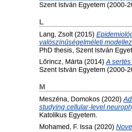
Szent István Egyetem (2000-2
L
Lang, Zsolt
(2015)
Epidemiológi
valószínűségelméleti modellezé
PhD thesis, Szent István Egye
Lőrincz, Márta
(2014)
A sertés
Szent István Egyetem (2000-2
M
Meszéna, Domokos
(2020)
Ad
studying cellular-level neuroph
Katolikus Egyetem.
Mohamed, F. Issa
(2020)
Novel