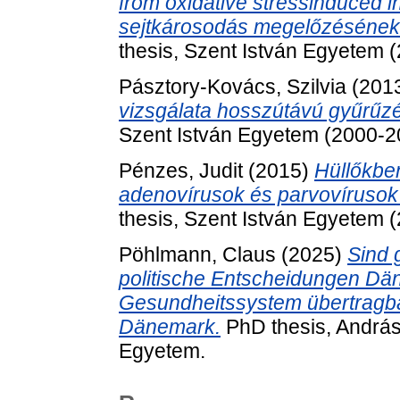
from oxidative stressinduced i
sejtkárosodás megelőzésének l
thesis, Szent István Egyetem 
Pásztory-Kovács, Szilvia
(201
vizsgálata hosszútávú gyűrűzé
Szent István Egyetem (2000-2
Pénzes, Judit
(2015)
Hüllőkben
adenovírusok és parvovírusok 
thesis, Szent István Egyetem 
Pöhlmann, Claus
(2025)
Sind 
politische Entscheidungen Dä
Gesundheitssystem übertragba
Dänemark.
PhD thesis, Andrá
Egyetem.