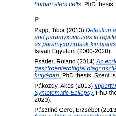
human stem cells.
PhD thesis,
P
Papp, Tibor
(2013)
Detection a
and paramyxoviruses in reptile
és paramyxovírusok kimutatás
István Egyetem (2000-2020).
Psáder, Roland
(2014)
Az end
gasztroenterológiai diagnoszti
kutyában.
PhD thesis, Szent I
Pákozdy, Ákos
(2013)
Importa
Symptomatic Epilepsy.
PhD the
2020).
Pásztiné Gere, Erzsébet
(201