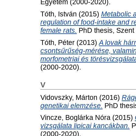
Egyetem (2000-2020).
Tóth, István
(2015)
Metabolic 
regulation of food-intake and 
female rats.
PhD thesis, Szent
Tóth, Péter
(2013)
A lovak hár
csontsűrűség-mérése, valamint
morfometriai és törésvizsgálat
(2000-2020).
V
Vidovszky, Márton
(2016)
Rágc
genetikai elemzése.
PhD thesis
Vincze, Boglárka Nóra
(2015)
vizsgálata lipicai kancákban.
P
(2000-2020).