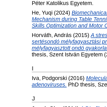
Péter Katolikus Egyetem.
He, Yuqi
(2024)
Biomechanical 
Mechanism during Table Tennis
Skills Optimization and Motor C
Horváth, András
(2015)
A stre
sertésondó mélyfagyasztási pro
mélyfagyasztott ondó gyakorl
thesis, Szent István Egyetem 
I
Iva, Podgorski
(2016)
Molecula
adenoviruses.
PhD thesis, Sze
J