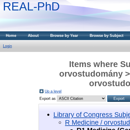
REAL-PhD
Home
About
Browse by Year
Browse by Subject
Login
Items where Sub
orvostudomány > 
orvostudo
Up a level
Export as
Library of Congress Subj
R Medicine / orvost