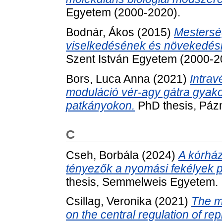
Egyetem (2000-2020).
Bodnár, Ákos
(2015)
Mestersé
viselkedésének és növekedési
Szent István Egyetem (2000-2
Bors, Luca Anna
(2021)
Intrav
moduláció vér-agy gátra gyakor
patkányokon.
PhD thesis, Páz
C
Cseh, Borbála
(2024)
A kórhá
tényezők a nyomási fekélyek p
thesis, Semmelweis Egyetem.
Csillag, Veronika
(2021)
The mo
on the central regulation of re