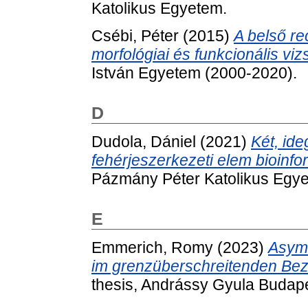
Katolikus Egyetem.
Csébi, Péter
(2015)
A belső re
morfológiai és funkcionális vi
István Egyetem (2000-2020).
D
Dudola, Dániel
(2021)
Két, ide
fehérjeszerkezeti elem bioinfo
Pázmány Péter Katolikus Egy
E
Emmerich, Romy
(2023)
Asymm
im grenzüberschreitenden Bez
thesis, Andrássy Gyula Budap