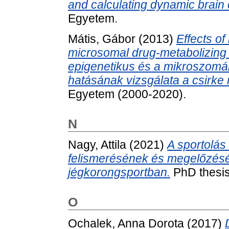
and calculating dynamic brain 
Egyetem.
Mátis, Gábor
(2013)
Effects of
microsomal drug-metabolizing 
epigenetikus és a mikroszomál
hatásának vizsgálata a csirke
Egyetem (2000-2020).
N
Nagy, Attila
(2021)
A sportolá
felismerésének és megelőzés
jégkorongsportban.
PhD thesis
O
Ochalek, Anna Dorota
(2017)