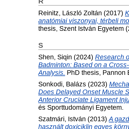
R
Reinitz, László Zoltán
(2017)
K
anatómiai viszonyai, térbeli m
thesis, Szent István Egyetem 
S
Shen, Siqin
(2024)
Research on
Badminton: Based on a Cross-
Analysis.
PhD thesis, Pannon 
Sonkodi, Balázs
(2023)
Mechan
Does Delayed Onset Muscle S
Anterior Cruciate Ligament Inj
és Sporttudományi Egyetem.
Szatmári, István
(2013)
A gazd
használt doxiciklin egyes körn