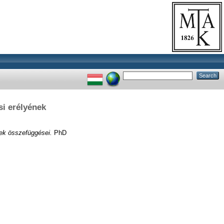
i erélyének
ek összefüggései.
PhD