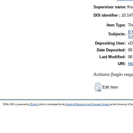
Supervisor name:
Kis
DOI identifier :
10.147
Item Type:
Th
R 
Subjects:
S 
Depositing User:
xD
Date Deposited:
08
Last Modified:
08
URI:
htt
Actions (login requ
Edit Item
REAL-PhD is powered by
EPrints 3
which is developed by the
School of Electronics and Computer Science
at the University of S