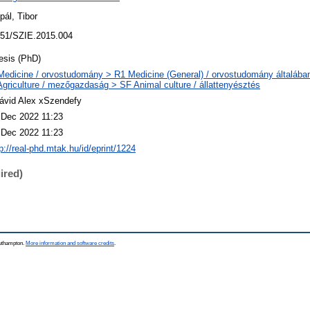
pál, Tibor
51/SZIE.2015.004
esis (PhD)
Medicine / orvostudomány > R1 Medicine (General) / orvostudomány általába
Agriculture / mezőgazdaság > SF Animal culture / állattenyésztés
ávid Alex xSzendefy
 Dec 2022 11:23
 Dec 2022 11:23
p://real-phd.mtak.hu/id/eprint/1224
ired)
outhampton.
More information and software credits
.