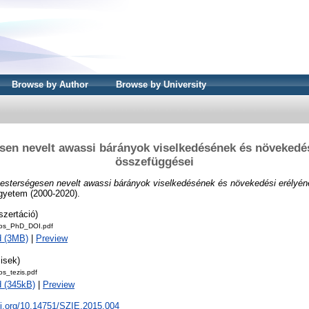
Browse by Author
Browse by University
sen nevelt awassi bárányok viselkedésének és növekedés
összefüggései
esterségesen nevelt awassi bárányok viselkedésének és növekedési erélyén
Egyetem (2000-2020).
szertáció)
os_PhD_DOI.pdf
d (3MB)
|
Preview
isek)
s_tezis.pdf
 (345kB)
|
Preview
oi.org/10.14751/SZIE.2015.004