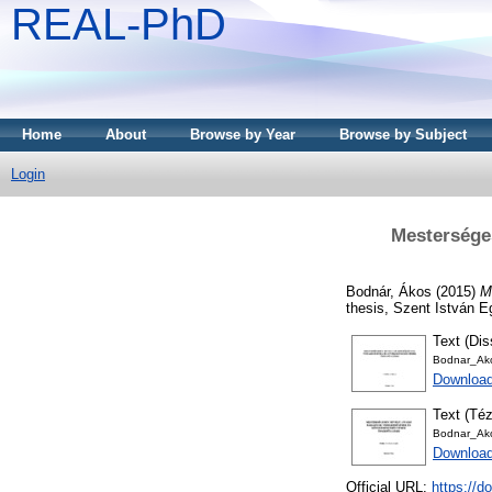
REAL-PhD
Home
About
Browse by Year
Browse by Subject
Login
Mestersége
Bodnár, Ákos
(2015)
M
thesis, Szent István 
Text (Dis
Bodnar_Ak
Downloa
Text (Téz
Bodnar_Ako
Download
Official URL:
https://d