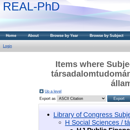
REAL-PhD
Home
About
Browse by Year
Browse by Subject
Login
Items where Subjec
társadalomtudomány
álla
Up a level
Export as
Library of Congress Subj
H Social Sciences / 