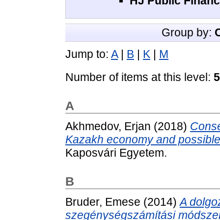
HJ Public Financ
Group by:
Jump to:
A
|
B
|
K
|
M
Number of items at this level:
5
A
Akhmedov, Erjan
(2018)
Conse
Kazakh economy and possible 
Kaposvári Egyetem.
B
Bruder, Emese
(2014)
A dolgo
szegénységszámítási módszer 