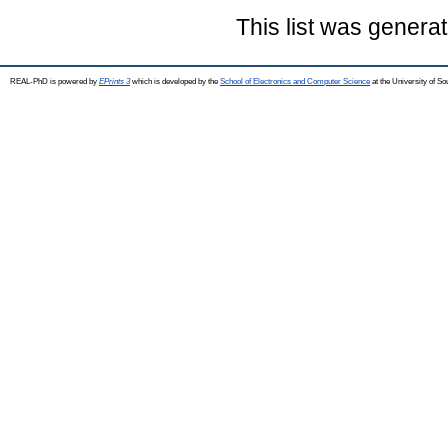
This list was genera
REAL-PhD is powered by
EPrints 3
which is developed by the
School of Electronics and Computer Science
at the University of S