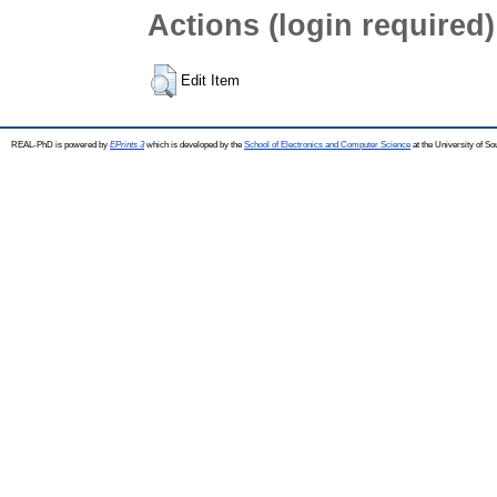
Actions (login required)
Edit Item
REAL-PhD is powered by
EPrints 3
which is developed by the
School of Electronics and Computer Science
at the University of S