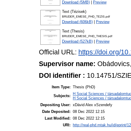
Download (5MB)
|
Preview
Text (Tézisek)
BRUDER_EMESE_PHD_TEZIS.pdf
Download (606kB)
|
Preview
Text (Thesis)
BRUDER_EMESE_PHD_THESIS.pdf
Download (527kB)
|
Preview
Official URL:
https://doi.org/1
Supervisor name:
Obádovics,
DOI identifier :
10.14751/SZIE
Item Type:
Thesis (PhD)
H Social Sciences / társadalom
Subjects:
H Social Sciences / társadalomtu
Depositing User:
xDávid Alex xSzendefy
Date Deposited:
08 Dec 2022 12:15
Last Modified:
08 Dec 2022 12:15
URI:
http://real-phd.mtak.hu/id/eprint/1