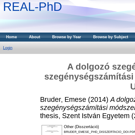
REAL-PhD
Home
About
Browse by Year
Browse by Subject
Login
A dolgozó szegé
szegénységszámítási 
Bruder, Emese
(2014)
A dolgo
szegénységszámítási módszer 
thesis, Szent István Egyetem 
Other (Disszertáció)
BRUDER_EMESE_PHD_DISSZERTACIO_DOI.PD