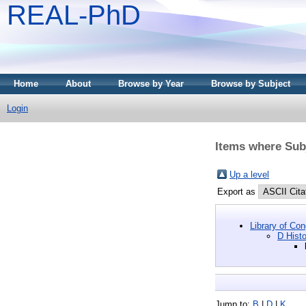
REAL-PhD
Home
About
Browse by Year
Browse by Subject
Login
Items where Subj
Up a level
Export as
Library of Co
D Histo
Jump to:
B
|
D
|
K