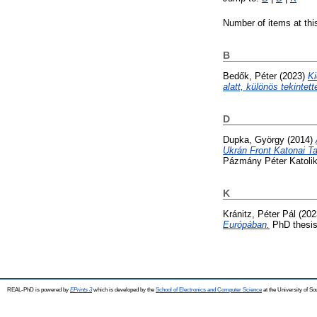
Number of items at thi
B
Bedők, Péter
(2023)
Ki
alatt, különös tekintet
D
Dupka, György
(2014)
Ukrán Front Katonai T
Pázmány Péter Katoli
K
Kránitz, Péter Pál
(202
Európában.
PhD thesis
REAL-PhD is powered by
EPrints 3
which is developed by the
School of Electronics and Computer Science
at the University of S