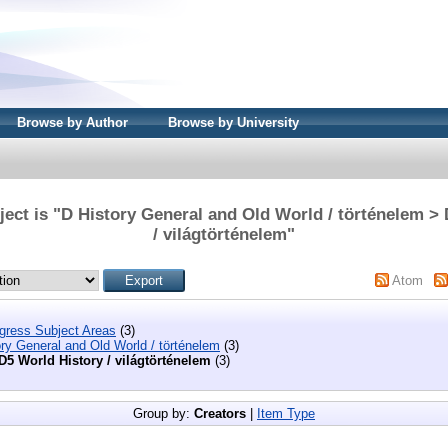
Browse by Author
Browse by University
ect is "D History General and Old World / történelem >
/ világtörténelem"
Atom
ngress Subject Areas
(3)
ry General and Old World / történelem
(3)
D5 World History / világtörténelem
(3)
Group by:
Creators
|
Item Type