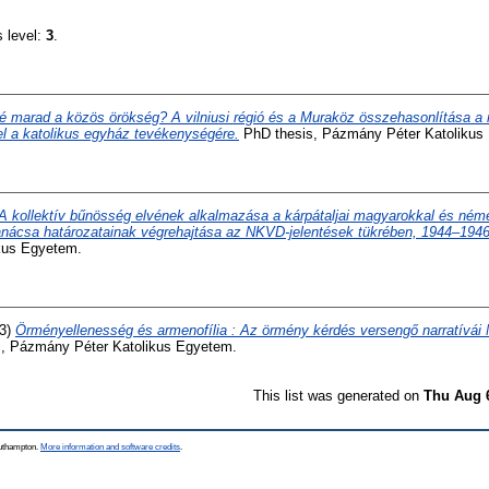
s level:
3
.
é marad a közös örökség? A vilniusi régió és a Muraköz összehasonlítása a
tel a katolikus egyház tevékenységére.
PhD thesis, Pázmány Péter Katolikus
A kollektív bűnösség elvének alkalmazása a kárpátaljai magyarokkal és ném
anácsa határozatainak végrehajtása az NKVD-jelentések tükrében, 1944–1946
kus Egyetem.
3)
Örményellenesség és armenofília : Az örmény kérdés versengő narratívái
, Pázmány Péter Katolikus Egyetem.
This list was generated on
Thu Aug 
outhampton.
More information and software credits
.