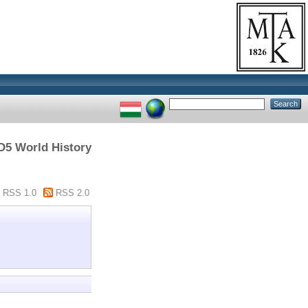
 D5 World History
RSS 1.0
RSS 2.0