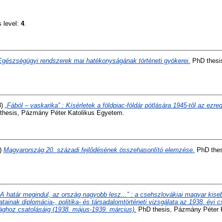
s level:
4
.
Egészségügyi rendszerek mai hatékonyságának történeti gyökerei.
PhD thesi
8)
„Fából – vaskarika” : Kísérletek a földpiac-földár pótlására 1945-től az ezred
hesis, Pázmány Péter Katolikus Egyetem.
)
Magyarország 20. századi fejlődésének összehasonlító elemzése.
PhD thes
„A határ megindul, az ország nagyobb lesz...” : a csehszlovákiai magyar kis
ainak diplomácia-, politika- és társadalomtörténeti vizsgálata az 1938. évi c
ághoz csatolásáig (1938. május-1939. március).
PhD thesis, Pázmány Péter 