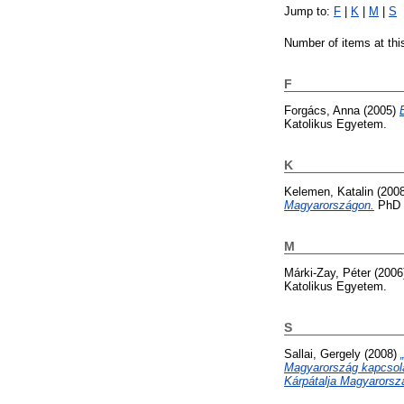
Jump to:
F
|
K
|
M
|
S
Number of items at thi
F
Forgács, Anna
(2005)
Katolikus Egyetem.
K
Kelemen, Katalin
(200
Magyarországon.
PhD t
M
Márki-Zay, Péter
(2006
Katolikus Egyetem.
S
Sallai, Gergely
(2008)
Magyarország kapcsolat
Kárpátalja Magyarorsz