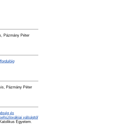
s, Pázmány Péter
fordulóig
is, Pázmány Péter
ebbség és
sehszlovákiai válságtól
Katolikus Egyetem.