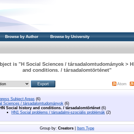
Browse by Author
Browse by University
ject is "H Social Sciences / társadalomtudományok > H
and conditions. / társadalomtörténet"
Atom
ngress Subject Areas
(6)
al Sciences / társadalomtudományok
(6)
HN Social history and conditions. / társadalomtörténet
(6)
HN1 Social problems / társadalmi-szociális problémák
(2)
Group by:
Creators
|
Item Type