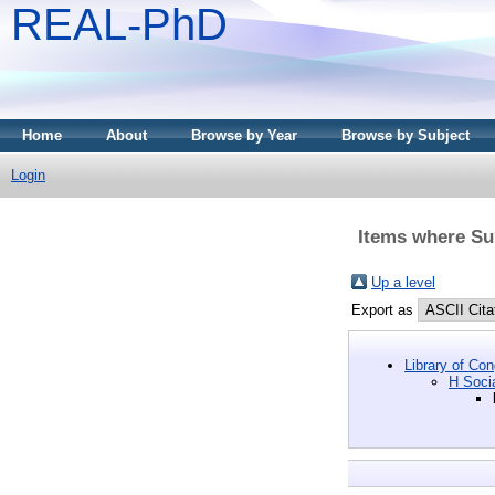
REAL-PhD
Home
About
Browse by Year
Browse by Subject
Login
Items where Sub
Up a level
Export as
Library of Co
H Soci