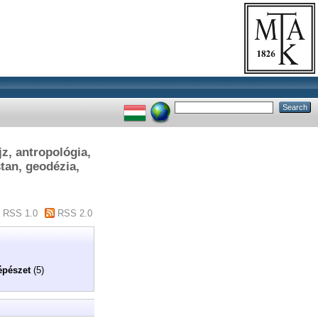
z, antropológia,
tan, geodézia,
RSS 1.0
RSS 2.0
épészet
(5)