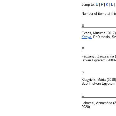
Jump to:
E
|
F
|
K
|
L
|
Number of items at thi
E
Evans, Mutuma
(2017
Kenya.
PhD thesis, Sz
F
Fáczányi, Zsuzsanna
(
István Egyetem (2000-
K
Klagyivik, Mária
(2018
Szent István Egyetem 
L
Laborczi, Annamária
(2
2020).