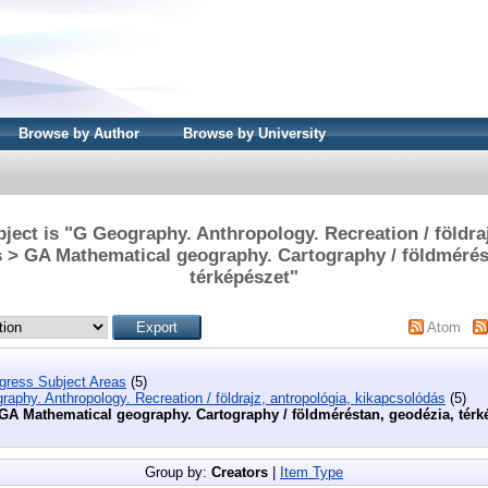
Browse by Author
Browse by University
ject is "G Geography. Anthropology. Recreation / földraj
 > GA Mathematical geography. Cartography / földmérés
térképészet"
Atom
ngress Subject Areas
(5)
aphy. Anthropology. Recreation / földrajz, antropológia, kikapcsolódás
(5)
GA Mathematical geography. Cartography / földméréstan, geodézia, térk
Group by:
Creators
|
Item Type