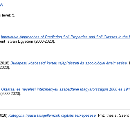
W
s level:
5
.
)
Innovative Approaches of Predicting Soil Properties and Soil Classes in the
ent István Egyetem (2000-2020).
2018)
Budapesti közösségi kertek tájépítészeti és szociológiai értelmezése.
P
2020).
)
Oktatási és nevelési intézmények szabadterei Magyarországon 1868 és 194
(2000-2020).
018)
Kategória típusú talajjellemzők digitális térképezése.
PhD thesis, Szent 