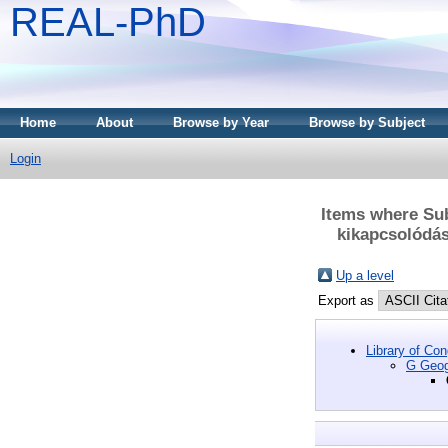
REAL-PhD
Home
About
Browse by Year
Browse by Subject
Login
Items where Sub
kikapcsolódás
Up a level
Export as
Library of Co
G Geogr