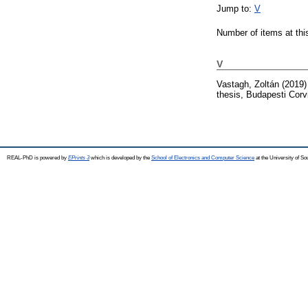
Jump to:
V
Number of items at thi
V
Vastagh, Zoltán
(2019
thesis, Budapesti Cor
REAL-PhD is powered by
EPrints 3
which is developed by the
School of Electronics and Computer Science
at the University of S