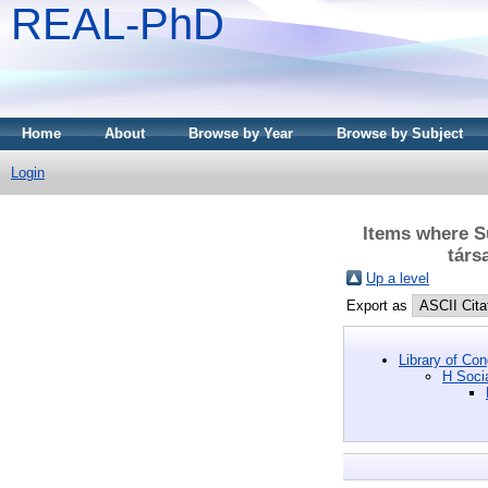
REAL-PhD
Home
About
Browse by Year
Browse by Subject
Login
Items where S
társ
Up a level
Export as
Library of Co
H Soci