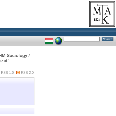
HM Sociology /
ezet"
RSS 1.0
RSS 2.0