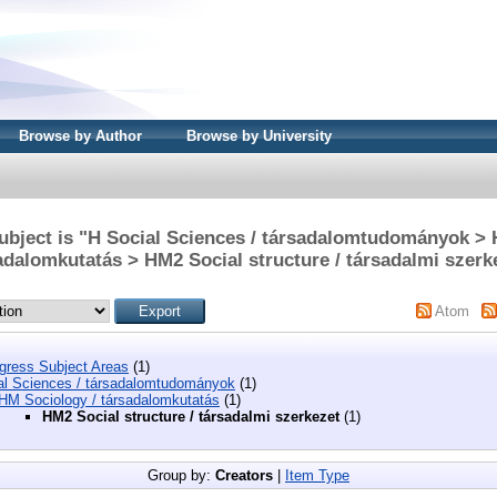
Browse by Author
Browse by University
ubject is "H Social Sciences / társadalomtudományok > 
adalomkutatás > HM2 Social structure / társadalmi szerk
Atom
ngress Subject Areas
(1)
al Sciences / társadalomtudományok
(1)
HM Sociology / társadalomkutatás
(1)
HM2 Social structure / társadalmi szerkezet
(1)
Group by:
Creators
|
Item Type