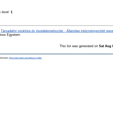
s level:
1
.
)
Társadalmi struktúra és jövedelemelosztás - Államilag intézményesített egy
vinus Egyetem.
This list was generated on
Sat Aug 
outhampton.
More information and software credits
.