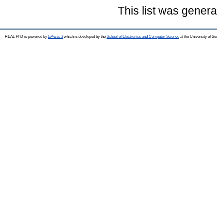
This list was gener
REAL-PhD is powered by
EPrints 3
which is developed by the
School of Electronics and Computer Science
at the University of S