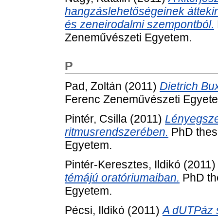
hangzáslehetőségeinek áttekint
és zeneirodalmi szempontból.
Zeneművészeti Egyetem.
P
Pad, Zoltán
(2011)
Dietrich Bu
Ferenc Zeneművészeti Egyet
Pintér, Csilla
(2011)
Lényegszer
ritmusrendszerében.
PhD thesi
Egyetem.
Pintér-Keresztes, Ildikó
(2011
témájú oratóriumaiban.
PhD the
Egyetem.
Pécsi, Ildikó
(2011)
A dUTPáz s