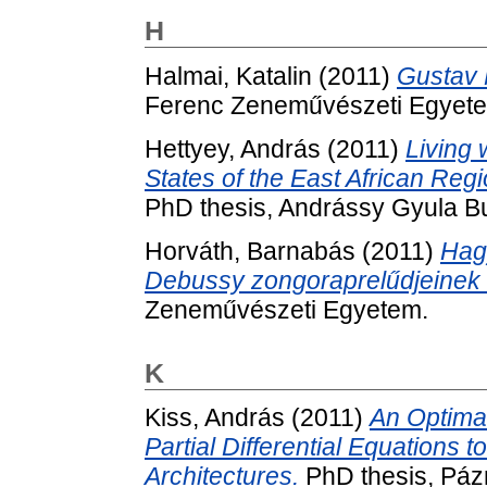
H
Halmai, Katalin
(2011)
Gustav 
Ferenc Zeneművészeti Egyet
Hettyey, András
(2011)
Living 
States of the East African Re
PhD thesis, Andrássy Gyula B
Horváth, Barnabás
(2011)
Hag
Debussy zongoraprelűdjeinek
Zeneművészeti Egyetem.
K
Kiss, András
(2011)
An Optimal
Partial Differential Equations
Architectures.
PhD thesis, Páz