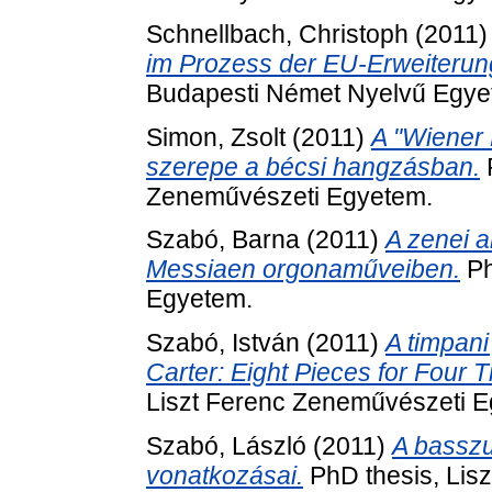
Schnellbach, Christoph
(2011
im Prozess der EU-Erweiterun
Budapesti Német Nyelvű Egye
Simon, Zsolt
(2011)
A "Wiener 
szerepe a bécsi hangzásban.
P
Zeneművészeti Egyetem.
Szabó, Barna
(2011)
A zenei a
Messiaen orgonaműveiben.
Ph
Egyetem.
Szabó, István
(2011)
A timpani 
Carter: Eight Pieces for Four 
Liszt Ferenc Zeneművészeti 
Szabó, László
(2011)
A basszu
vonatkozásai.
PhD thesis, Lis