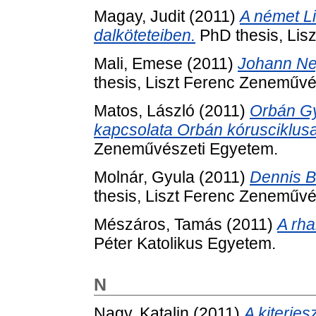
Magay, Judit
(2011)
A német L
dalköteteiben.
PhD thesis, Lis
Mali, Emese
(2011)
Johann Ne
thesis, Liszt Ferenc Zeneművé
Matos, László
(2011)
Orbán Gy
kapcsolata Orbán kórusciklusa
Zeneművészeti Egyetem.
Molnár, Gyula
(2011)
Dennis Br
thesis, Liszt Ferenc Zeneművé
Mészáros, Tamás
(2011)
A rha
Péter Katolikus Egyetem.
N
Nagy, Katalin
(2011)
A kiterjes