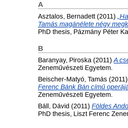
A
Asztalos, Bernadett
(2011)
„Ha
Tamás magánélete négy megköze
PhD thesis, Pázmány Péter Ka
B
Baranyay, Piroska
(2011)
A cs
Zeneművészeti Egyetem.
Beischer-Matyó, Tamás
(2011
Ferenc Bánk Bán című operáj
Zeneművészeti Egyetem.
Báll, Dávid
(2011)
Földes Ando
PhD thesis, Liszt Ferenc Zen