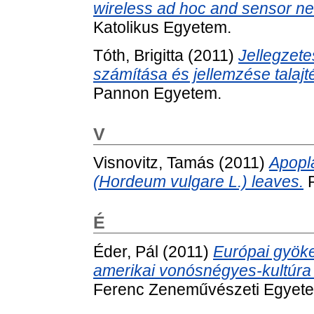
wireless ad hoc and sensor ne
Katolikus Egyetem.
Tóth, Brigitta
(2011)
Jellegzete
számítása és jellemzése talajt
Pannon Egyetem.
V
Visnovitz, Tamás
(2011)
Apopla
(Hordeum vulgare L.) leaves.
P
É
Éder, Pál
(2011)
Európai gyök
amerikai vonósnégyes-kultúra 
Ferenc Zeneművészeti Egyet