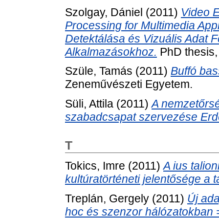
Szolgay, Dániel
(2011)
Video E
Processing for Multimedia App
Detektálása és Vizuális Adat 
Alkalmazásokhoz.
PhD thesis,
Szüle, Tamás
(2011)
Buffó bas
Zeneművészeti Egyetem.
Süli, Attila
(2011)
A nemzetőrsé
szabadcsapat szervezése Erd
T
Tokics, Imre
(2011)
A ius talio
kultúratörténeti jelentősége a 
Treplán, Gergely
(2011)
Új ada
hoc és szenzor hálózatokban =