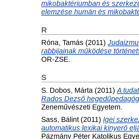
mikobaktériumban és szerkezet
elemzése humán és mikobakter
R
Róna, Tamás
(2011)
Judaizmu
rabbijainak működése történet
OR-ZSE.
S
S. Dobos, Márta
(2011)
A tuda
Rados Dezső hegedűpedagógi
Zeneművészeti Egyetem.
Sass, Bálint
(2011)
Igei szerke
automatikus lexikai kinyerő el
Pázmány Péter Katolikus Egy