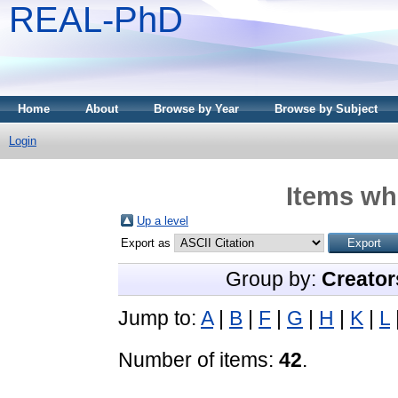
REAL-PhD
Home
About
Browse by Year
Browse by Subject
Login
Items whe
Up a level
Export as
Group by:
Creator
Jump to:
A
|
B
|
F
|
G
|
H
|
K
|
L
Number of items:
42
.