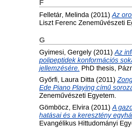
F
Felletár, Melinda
(2011)
Az oro
Liszt Ferenc Zeneművészeti 
G
Gyimesi, Gergely
(2011)
Az in
polipeptidek konformációs so
jellemzésére.
PhD thesis, Páz
Győrfi, Laura Ditta
(2011)
Zong
Ede Piano Playing című soroza
Zeneművészeti Egyetem.
Gömböcz, Elvira
(2011)
A gazd
hatásai és a keresztény egyhá
Evangélikus Hittudományi Egy