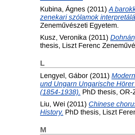
Kubina, Ágnes
(2011)
A barok
zenekari szólamok interpretál
Zeneművészeti Egyetem.
Kusz, Veronika
(2011)
Dohnány
thesis, Liszt Ferenc Zeneművé
L
Lengyel, Gábor
(2011)
Modern
und Ungarn Ungarische Hörer
(1854-1938).
PhD thesis, OR-
Liu, Wei
(2011)
Chinese chorus
History.
PhD thesis, Liszt Fer
M