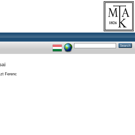
sai
szt Ferenc