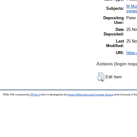
M Mus
Subjects:
zeneo
Depositing
Peter
User:
Date
25 No
Deposited:
Last
25 No
Modified:
URI:
https:
Actions (login requ
Edit Item
REAL-PhD is powered by
EPrints 3
which is developed by the
School of Electronics and Computer Science
at the University of S