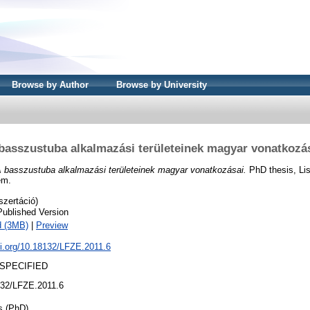
Browse by Author
Browse by University
basszustuba alkalmazási területeinek magyar vonatkozá
 basszustuba alkalmazási területeinek magyar vonatkozásai.
PhD thesis, Li
em.
szertáció)
Published Version
d (3MB)
|
Preview
oi.org/10.18132/LFZE.2011.6
SPECIFIED
32/LFZE.2011.6
s (PhD)