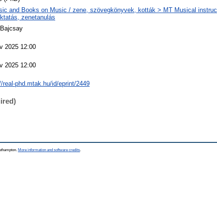
ic and Books on Music / zene, szövegkönyvek, kották > MT Musical instruct
ktatás, zenetanulás
 Bajcsay
v 2025 12:00
v 2025 12:00
//real-phd.mtak.hu/id/eprint/2449
ired)
outhampton.
More information and software credits
.