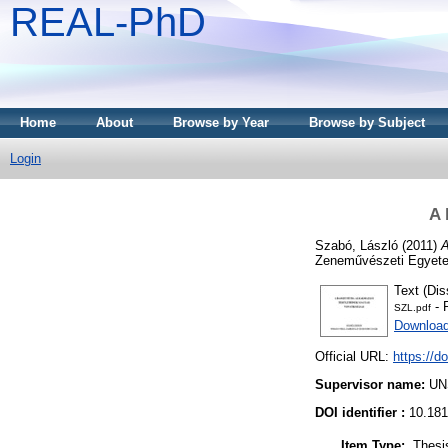
REAL-PhD
Home
About
Browse by Year
Browse by Subject
Login
A 
Szabó, László
(2011)
A
Zeneművészeti Egyet
Text (Dis
- 
SZL.pdf
Downloa
Official URL:
https://d
Supervisor name:
UN
DOI identifier :
10.181
Item Type:
Thesi