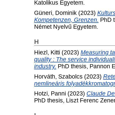
Katolikus Egyetem.
Güneri, Dominik
(2023)
Kulturs
Kompetenzen, Grenzen.
PhD t
Német Nyelvű Egyetem.
H
Hiezl, Kitti
(2023)
Measuring ta
quality : The service individual
industry.
PhD thesis, Pannon 
Horváth, Szabolcs
(2023)
Rete
nemlineáris folyadékkromatogr
Hotzi, Panni
(2023)
Claude Deb
PhD thesis, Liszt Ferenc Zen