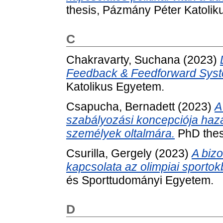
thesis, Pázmány Péter Katolik
C
Chakravarty, Suchana
(2023)
Feedback & Feedforward Sys
Katolikus Egyetem.
Csapucha, Bernadett
(2023)
A
szabályozási koncepciója hazá
személyek oltalmára.
PhD thes
Csurilla, Gergely
(2023)
A biz
kapcsolata az olimpiai sportok
és Sporttudományi Egyetem.
D