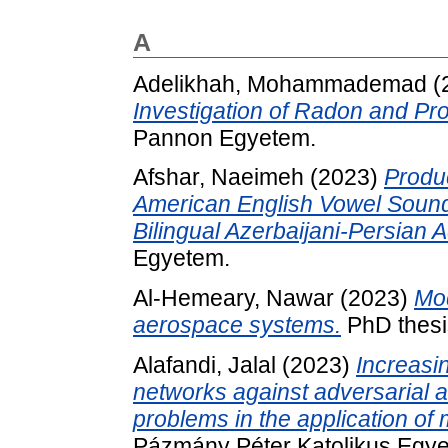
A
Adelikhah, Mohammademad
(
Investigation of Radon and Pro
Pannon Egyetem.
Afshar, Naeimeh
(2023)
Produ
American English Vowel Sound
Bilingual Azerbaijani-Persian 
Egyetem.
Al-Hemeary, Nawar
(2023)
Mod
aerospace systems.
PhD thesi
Alafandi, Jalal
(2023)
Increasi
networks against adversarial a
problems in the application of
Pázmány Péter Katolikus Egy