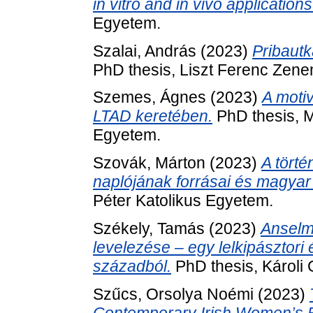
in vitro and in vivo applications
Egyetem.
Szalai, András
(2023)
Pribautk
PhD thesis, Liszt Ferenc Zen
Szemes, Ágnes
(2023)
A moti
LTAD keretében.
PhD thesis, M
Egyetem.
Szovák, Márton
(2023)
A törté
naplójának forrásai és magyar
Péter Katolikus Egyetem.
Székely, Tamás
(2023)
Anselmu
levelezése – egy lelkipásztori 
századból.
PhD thesis, Károli
Szűcs, Orsolya Noémi
(2023)
Contemporary Irish Women’s F