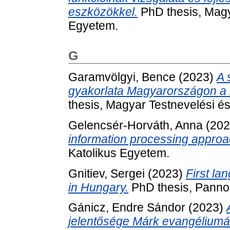
eszközökkel.
PhD thesis, Magy
Egyetem.
G
Garamvölgyi, Bence
(2023)
A 
gyakorlata Magyarországon a 
thesis, Magyar Testnevelési 
Gelencsér-Horváth, Anna
(20
information processing approa
Katolikus Egyetem.
Gnitiev, Sergei
(2023)
First la
in Hungary.
PhD thesis, Panno
Gánicz, Endre Sándor
(2023)
jelentősége Márk evangéliumá