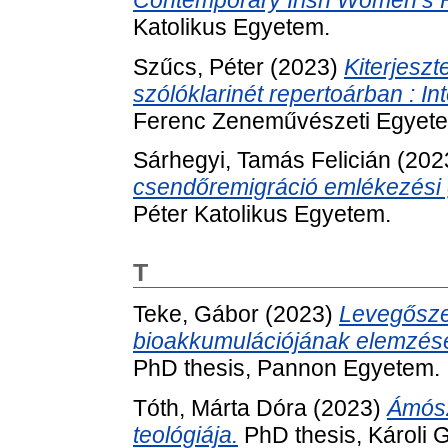
Katolikus Egyetem.
Szűcs, Péter
(2023)
Kiterjeszt
szólóklarinét repertoárban : In
Ferenc Zeneművészeti Egyet
Sárhegyi, Tamás Felicián
(202
csendőremigráció emlékezési g
Péter Katolikus Egyetem.
T
Teke, Gábor
(2023)
Levegősz
bioakkumulációjának elemzése
PhD thesis, Pannon Egyetem.
Tóth, Márta Dóra
(2023)
Ámósz
teológiája.
PhD thesis, Károli