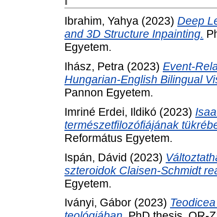
I
Ibrahim, Yahya
(2023)
Deep L
and 3D Structure Inpainting.
Ph
Egyetem.
Ihász, Petra
(2023)
Event-Relat
Hungarian-English Bilingual V
Pannon Egyetem.
Imriné Erdei, Ildikó
(2023)
Isaa
természetfilozófiájának tükréb
Református Egyetem.
Ispán, Dávid
(2023)
Változtath
szteroidok Claisen-Schmidt re
Egyetem.
Iványi, Gábor
(2023)
Teodicea 
teológiában.
PhD thesis, OR-Z