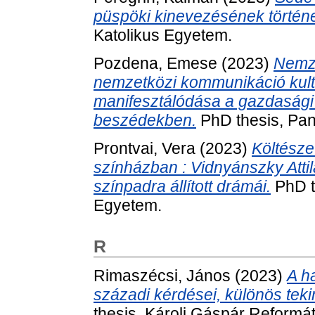
püspöki kinevezésének történe
Katolikus Egyetem.
Pozdena, Emese
(2023)
Nemze
nemzetközi kommunikáció kult
manifesztálódása a gazdasági
beszédekben.
PhD thesis, Pa
Prontvai, Vera
(2023)
Költészet
színházban : Vidnyánszky Atti
színpadra állított drámái.
PhD t
Egyetem.
R
Rimaszécsi, János
(2023)
A h
századi kérdései, különös tekin
thesis, Károli Gáspár Reformá