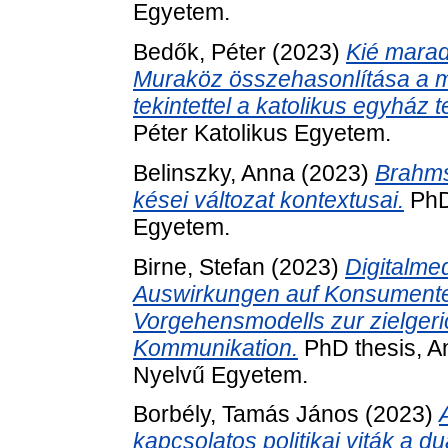
Egyetem.
Bedők, Péter
(2023)
Kié marad
Muraköz összehasonlítása a má
tekintettel a katolikus egyház
Péter Katolikus Egyetem.
Belinszky, Anna
(2023)
Brahms 
kései változat kontextusai.
PhD
Egyetem.
Birne, Stefan
(2023)
Digitalmed
Auswirkungen auf Konsumenten
Vorgehensmodells zur zielger
Kommunikation.
PhD thesis, A
Nyelvű Egyetem.
Borbély, Tamás János
(2023)
kapcsolatos politikai viták a 