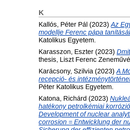
K
Kallós, Péter Pál
(2023)
Az Egy
modellje Ferenc pápa tanításá
Katolikus Egyetem.
Karasszon, Eszter
(2023)
Dmit
thesis, Liszt Ferenc Zeneművé
Karácsony, Szilvia
(2023)
A Mo
recepció- és intézménytörténe
Péter Katolikus Egyetem.
Katona, Richárd
(2023)
Nukleá
hatékony petrolkémiai korrózió
Development of nuclear analyt
corrosion = Entwicklung der 
Sicherung der effizienten pet