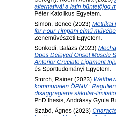
alternatívái a latin büntetőjog
Péter Katolikus Egyetem.
Simon, Bence
(2023)
Metrikai 
for Four Timpani című művébe
Zeneművészeti Egyetem.
Sonkodi, Balázs
(2023)
Mechan
Does Delayed Onset Muscle S
Anterior Cruciate Ligament Inj
és Sporttudományi Egyetem.
Storch, Rainer
(2023)
Wettbew
kommunalen ÖPNV : Regulieru
disaggregierte säkular-limitati
PhD thesis, Andrássy Gyula B
Szabó, Ágnes
(2023)
Characte