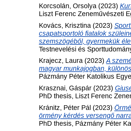
Korcsolán, Orsolya
(2023)
Kur
Liszt Ferenc Zeneművészeti 
Kovács, Krisztina
(2023)
Sport
csapatsportoló fiatalok szülei
szemszögéből, gyermekük élet
Testnevelési és Sporttudomán
Krajecz, Laura
(2023)
A szemé
magyar munkajogban, különös t
Pázmány Péter Katolikus Egy
Krasznai, Gáspár
(2023)
Giuse
PhD thesis, Liszt Ferenc Zen
Kránitz, Péter Pál
(2023)
Örmén
örmény kérdés versengő narr
PhD thesis, Pázmány Péter Ka