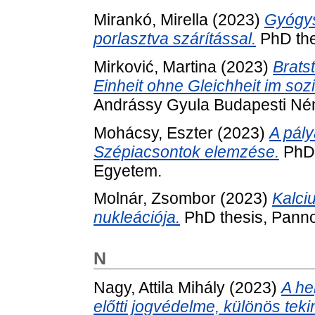
Mirankó, Mirella
(2023)
Gyógys
porlasztva szárítással.
PhD the
Mirković, Martina
(2023)
Bratst
Einheit ohne Gleichheit im soz
Andrássy Gyula Budapesti Né
Mohácsy, Eszter
(2023)
A pály
Szépiacsontok elemzése.
PhD 
Egyetem.
Molnár, Zsombor
(2023)
Kalci
nukleációja.
PhD thesis, Pann
N
Nagy, Attila Mihály
(2023)
A he
előtti jogvédelme, különös tek