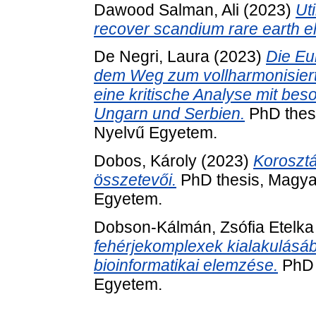
Dawood Salman, Ali
(2023)
Uti
recover scandium rare earth e
De Negri, Laura
(2023)
Die Eu
dem Weg zum vollharmonisiert
eine kritische Analyse mit be
Ungarn und Serbien.
PhD thes
Nyelvű Egyetem.
Dobos, Károly
(2023)
Korosztá
összetevői.
PhD thesis, Magya
Egyetem.
Dobson-Kálmán, Zsófia Etelka
fehérjekomplexek kialakulásáb
bioinformatikai elemzése.
PhD 
Egyetem.