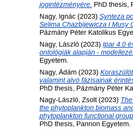
jogintézményére.
PhD thesis, 
Nagy, Ignác
(2023)
Synteza pol
Selima Chazbijewicza I Musy
Pázmány Péter Katolikus Egy
Nagy, László
(2023)
Ipar 4.0 
ontológiák alapján - modellezé
Egyetem.
Nagy, Ádám
(2023)
Koraszülöt
valamint alvó fázisainak érin
PhD thesis, Pázmány Péter Ka
Nagy-László, Zsolt
(2023)
The 
the phytoplankton biomass and 
phytoplankton functional groups
PhD thesis, Pannon Egyetem.