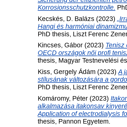
Korrosionsschutzkontrolle.
PhD
Kecskés, D. Balázs
(2023)
„Ir
Hangi és harmóniai dinamizmu
PhD thesis, Liszt Ferenc Zen
Kincses, Gábor
(2023)
Tenisz 
OECD országok női profi tenisz
thesis, Magyar Testnevelési 
Kiss, Gergely Ádám
(2023)
A 
stílusának változására a gord
PhD thesis, Liszt Ferenc Zen
Komáromy, Péter
(2023)
Itakon
alkalmazása itakonsav kinyerés
Application of electrodialysis f
thesis, Pannon Egyetem.