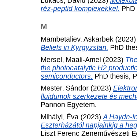
Lukács, Dávid
(2023)
Molekulá
réz-peptid komplexekkel.
PhD 
M
Mambetaliev, Askarbek
(2023
Beliefs in Kyrgyzstan.
PhD thes
Mersel, Maali-Amel
(2023)
The
the photocatalytic H2 product
semiconductors.
PhD thesis, 
Mester, Sándor
(2023)
Elektro
fluidumok szerkezete és mecha
Pannon Egyetem.
Mihályi, Éva
(2023)
A Haydn-in
Eszterházától napjainkig a h
Liszt Ferenc Zeneművészeti 