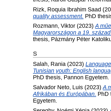
Rizk, Roquia Ibrahim Saad
(20
quality assessment.
PhD thesi
Rozmann, Viktor
(2023)
A műe
Magyarországon a 19. század
thesis, Pázmány Péter Katolik
S
Salah, Rania
(2023)
Language 
Tunisian youth: English languag
PhD thesis, Pannon Egyetem.
Salvador Neto, Luis
(2023)
A m
Afrikában és Európában.
PhD t
Egyetem.
Sereghy, Noémi Xénia
(2023)