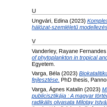
U
Ungvári, Edina
(2023)
Komplex
hálózat-szemléletű modellezé
V
Vanderley, Rayane Fernandes
of phytoplankton in tropical an
Egyetem.
Varga, Béla
(2023)
Biokataliti
fejlesztése.
PhD thesis, Panno
Varga, Ágnes Katalin
(2023)
Mi
publicisztikája : A magyar tör
radikális olvasata Milotay Istv