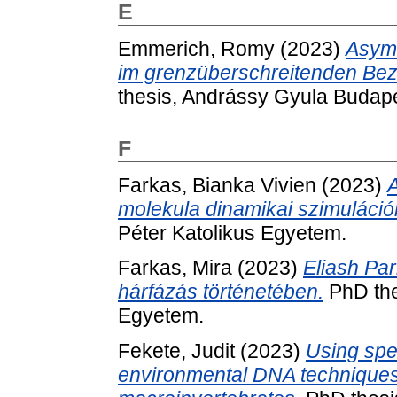
E
Emmerich, Romy
(2023)
Asymm
im grenzüberschreitenden Bez
thesis, Andrássy Gyula Budap
F
Farkas, Bianka Vivien
(2023)
A
molekula dinamikai szimuláció
Péter Katolikus Egyetem.
Farkas, Mira
(2023)
Eliash Par
hárfázás történetében.
PhD the
Egyetem.
Fekete, Judit
(2023)
Using spe
environmental DNA techniques 