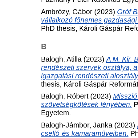
Ambrózy, Gábor
(2023)
Gróf B
vállalkozó főnemes gazdasági 
PhD thesis, Károli Gáspár Re
B
Balogh, Atilla
(2023)
A M. Kir.
rendészeti szervek osztálya, a
igazgatási rendészeti alosztály
thesis, Károli Gáspár Reformá
Balogh, Róbert
(2023)
Misszió
szövetségkötések fényében.
P
Egyetem.
Balogh-Jámbor, Janka
(2023)
cselló-és kamaraműveiben.
Ph