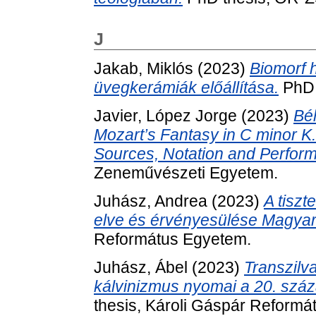
J
Jakab, Miklós
(2023)
Biomorf h
üvegkerámiák előállítása.
PhD 
Javier, López Jorge
(2023)
Bél
Mozart’s Fantasy in C minor K
Sources, Notation and Perform
Zeneművészeti Egyetem.
Juhász, Andrea
(2023)
A tisz
elve és érvényesülése Magya
Református Egyetem.
Juhász, Ábel
(2023)
Transzilva
kálvinizmus nyomai a 20. száza
thesis, Károli Gáspár Reformá