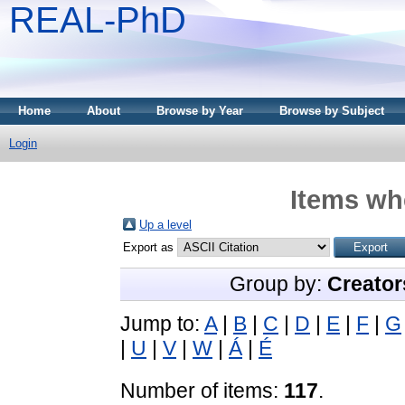
REAL-PhD
Home
About
Browse by Year
Browse by Subject
Login
Items whe
Up a level
Export as
Group by:
Creator
Jump to:
A
|
B
|
C
|
D
|
E
|
F
|
G
|
U
|
V
|
W
|
Á
|
É
Number of items:
117
.