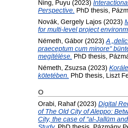
Ning, Puyu
(2023)
Interaction
Perspective.
PhD thesis, Pázm
Novák, Gergely Lajos
(2023)
M
for multi-level project environ
Németh, Gábor
(2023)
A „deli
praeceptum cum minore" bünt
megítélése.
PhD thesis, Pázmá
Németh, Zsuzsa
(2023)
Korále
kötetében.
PhD thesis, Liszt 
O
Orabi, Rahaf
(2023)
Digital R
of The Old City of Aleppo: Be
City, the case of "al-Jallūm and
Study.
PhD thesis, Pázmány Pé