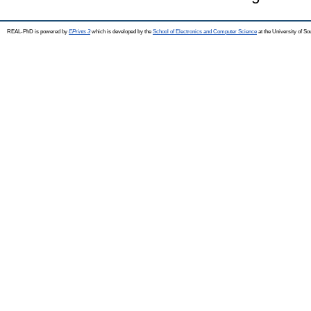
REAL-PhD is powered by
EPrints 3
which is developed by the
School of Electronics and Computer Science
at the University of S