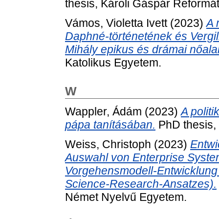
thesis, Károli Gáspár Reformá
Vámos, Violetta Ivett
(2023)
A 
Daphné-történetének és Vergi
Mihály epikus és drámai nőalak
Katolikus Egyetem.
W
Wappler, Ádám
(2023)
A politi
pápa tanításában.
PhD thesis,
Weiss, Christoph
(2023)
Entwi
Auswahl von Enterprise System
Vorgehensmodell-Entwicklung 
Science-Research-Ansatzes).
Német Nyelvű Egyetem.