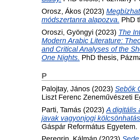
Orosz, Ákos
(2023)
Megbízható
módszertanra alapozva.
PhD t
Oroszi, Gyöngyi
(2023)
The In
Modern Arabic Literature: Theo
and Critical Analyses of the S
One Nights.
PhD thesis, Pázmá
P
Palojtay, János
(2023)
Sebők G
Liszt Ferenc Zeneművészeti 
Parti, Tamás
(2023)
A digitális
javak vagyonjogi kölcsönhatás
Gáspár Református Egyetem.
Peregrin, Kálmán
(2023)
Sede 