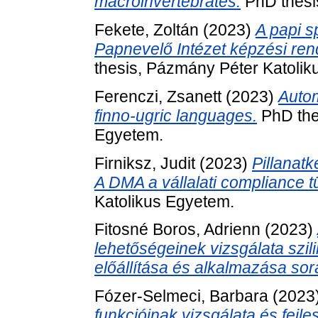
macroinvertebrates.
PhD thesi
Fekete, Zoltán
(2023)
A papi sp
Papnevelő Intézet képzési re
thesis, Pázmány Péter Katolik
Ferenczi, Zsanett
(2023)
Autom
finno-ugric languages.
PhD the
Egyetem.
Firniksz, Judit
(2023)
Pillanatk
A DMA a vállalati compliance t
Katolikus Egyetem.
Fitosné Boros, Adrienn
(2023)
lehetőségeinek vizsgálata szil
előállítása és alkalmazása sor
Fózer-Selmeci, Barbara
(2023
funkcióinak vizsgálata és fejl