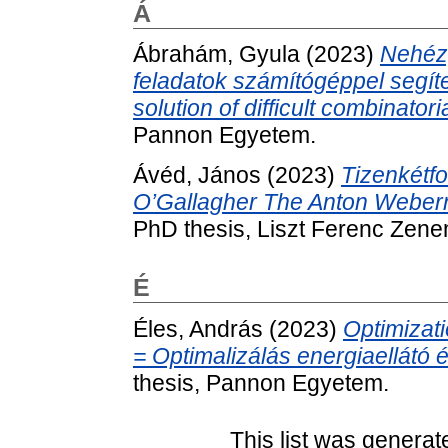
Á
Ábrahám, Gyula
(2023)
Nehéz,
feladatok számítógéppel segí
solution of difficult combinator
Pannon Egyetem.
Ávéd, János
(2023)
Tizenkétf
O’Gallagher The Anton Webern
PhD thesis, Liszt Ferenc Zen
É
Éles, András
(2023)
Optimizati
= Optimalizálás energiaellátó 
thesis, Pannon Egyetem.
This list was genera