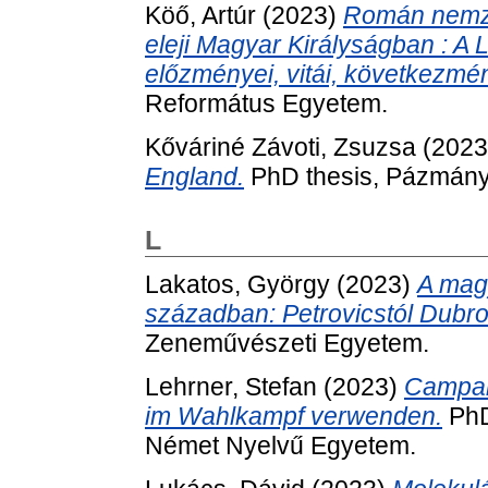
Köő, Artúr
(2023)
Román nemzet
eleji Magyar Királyságban : A 
előzményei, vitái, következmén
Református Egyetem.
Kőváriné Závoti, Zsuzsa
(202
England.
PhD thesis, Pázmány 
L
Lakatos, György
(2023)
A magy
században: Petrovicstól Dubro
Zeneművészeti Egyetem.
Lehrner, Stefan
(2023)
Campaig
im Wahlkampf verwenden.
PhD
Német Nyelvű Egyetem.