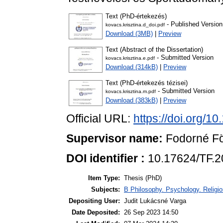
Text (PhD-értekezés)
- Published Version
kovacs.krisztina.d_doi.pdf
Download (3MB)
|
Preview
Text (Abstract of the Dissertation)
- Submitted Version
kovacs.krisztina.e.pdf
Download (314kB)
|
Preview
Text (PhD-értekezés tézisei)
- Submitted Version
kovacs.krisztina.m.pdf
Download (383kB)
|
Preview
Official URL:
https://doi.org/1
Supervisor name:
Fodorné Föl
DOI identifier :
10.17624/TF.2
Item Type:
Thesis (PhD)
Subjects:
B Philosophy. Psychology. Religion
Depositing User:
Judit Lukácsné Varga
Date Deposited:
26 Sep 2023 14:50