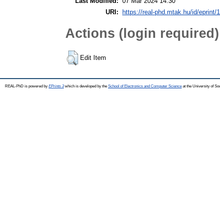
Last Modified:
07 Mar 2024 14:30
URI:
https://real-phd.mtak.hu/id/eprint/
Actions (login required)
Edit Item
REAL-PhD is powered by
EPrints 3
which is developed by the
School of Electronics and Computer Science
at the University of S