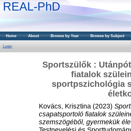
REAL-PhD
Home
About
Browse by Year
Browse by Subject
Login
Sportszülők : Utánpót
fiatalok szülei
sportpszichológia
életk
Kovács, Krisztina
(2023)
Sport
csapatsportoló fiatalok szülei
szemszögéből, gyermekük élet
Testnevelési és Sporttudomán