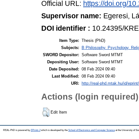
Official URL:
https://doi.org/
Supervisor name:
Egeresi, L
DOI identifier :
10.24395/KRE
Item Type:
Thesis (PhD)
Subjects:
B Philosophy. Psychology. Religi
SWORD Depositor:
Software Sword MTMT
Depositing User:
Software Sword MTMT
Date Deposited:
08 Feb 2024 09:40
Last Modified:
08 Feb 2024 09:40
URI:
http://real-phd.mtak.hu/id/eprint
Actions (login required)
Edit Item
REAL-PhD is powered by
EPrints 3
which is developed by the
School of Electronics and Computer Science
at the University of S