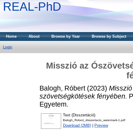
REAL-PhD
Home
About
Browse by Year
Browse by Subject
Login
Misszió az Ószövets
f
Balogh, Róbert
(2023)
Misszió
szövetségkötések fényében.
P
Egyetem.
Text (Disszertáció)
Balogh_Robert_disszertacio_watermark-1.pdf
Download (2MB)
|
Preview