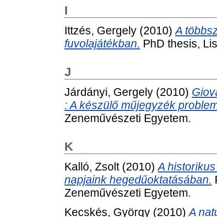
I
Ittzés, Gergely
(2010)
A többs
fuvolajátékban.
PhD thesis, Li
J
Járdányi, Gergely
(2010)
Giov
: A készülő műjegyzék problem
Zeneművészeti Egyetem.
K
Kalló, Zsolt
(2010)
A historiku
napjaink hegedűoktatásában.
P
Zeneművészeti Egyetem.
Kecskés, György
(2010)
A nat