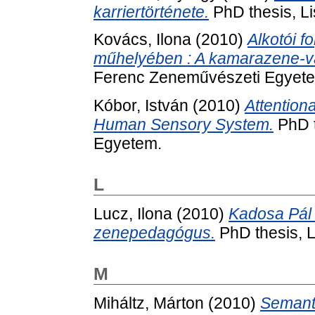
karriertörténete.
PhD thesis, L
Kovács, Ilona
(2010)
Alkotói 
műhelyében : A kamarazene-vá
Ferenc Zeneművészeti Egyet
Kóbor, István
(2010)
Attentiona
Human Sensory System.
PhD t
Egyetem.
L
Lucz, Ilona
(2010)
Kadosa Pál
zenepedagógus.
PhD thesis, 
M
Miháltz, Márton
(2010)
Semanti