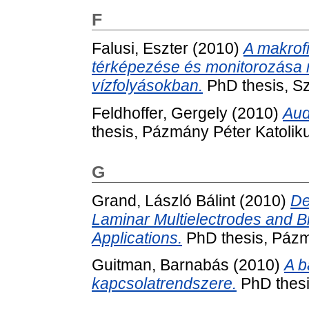
F
Falusi, Eszter
(2010)
A makrof
térképezése és monitorozása
vízfolyásokban.
PhD thesis, Sz
Feldhoffer, Gergely
(2010)
Aud
thesis, Pázmány Péter Katolik
G
Grand, László Bálint
(2010)
De
Laminar Multielectrodes and Bi
Applications.
PhD thesis, Pázm
Guitman, Barnabás
(2010)
A b
kapcsolatrendszere.
PhD thesi