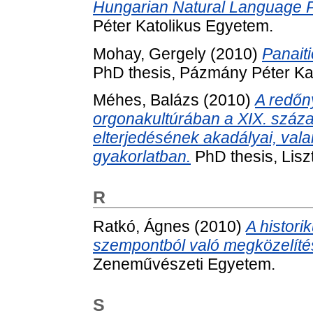
Hungarian Natural Language P
Péter Katolikus Egyetem.
Mohay, Gergely
(2010)
Panaiti
PhD thesis, Pázmány Péter Ka
Méhes, Balázs
(2010)
A redőn
orgonakultúrában a XIX. száza
elterjedésének akadályai, val
gyakorlatban.
PhD thesis, Lis
R
Ratkó, Ágnes
(2010)
A histor
szempontból való megközelíté
Zeneművészeti Egyetem.
S