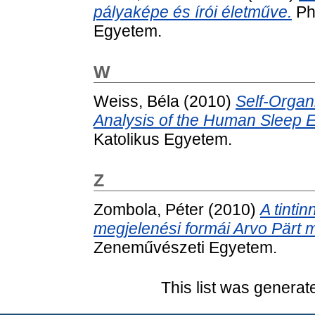
pályaképe és írói életműve.
Ph
Egyetem.
W
Weiss, Béla
(2010)
Self-Organi
Analysis of the Human Sleep 
Katolikus Egyetem.
Z
Zombola, Péter
(2010)
A tinti
megjelenési formái Arvo Pärt 
Zeneművészeti Egyetem.
This list was genera