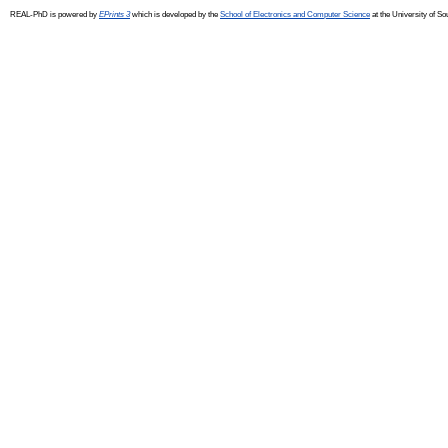
REAL-PhD is powered by
EPrints 3
which is developed by the
School of Electronics and Computer Science
at the University of S