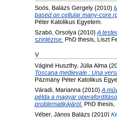
Soós, Balázs Gergely
(2010)
M
based on cellular many-core r
Péter Katolikus Egyetem.
Szabó, Orsolya
(2010)
A teste
szintézise.
PhD thesis, Liszt 
V
Váginé Huszthy, Júlia Alma
(2
Toscana medievale : Una versi
Pázmány Péter Katolikus Egy
Váradi, Marianna
(2010)
A műv
példa a magyar operafordítás
problematikájáról.
PhD thesis,
Véber, János Balázs
(2010)
Ké