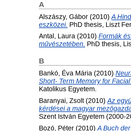
A
Alszászy, Gábor
(2010)
A Hind
eszközei.
PhD thesis, Liszt F
Antal, Laura
(2010)
Formák és 
művészetében.
PhD thesis, Li
B
Bankó, Éva Mária
(2010)
Neur
Short- Term Memory for Facial 
Katolikus Egyetem.
Baranyai, Zsolt
(2010)
Az együ
kérdései a magyar mezőgazda
Szent István Egyetem (2000-2
Bozó, Péter
(2010)
A Buch der