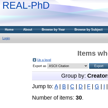
REAL-PhD
Home
About
Browse by Year
Browse by Subject
Login
Items whe
Up a level
Export as
Group by:
Creator
Jump to:
A
|
B
|
C
|
D
|
F
|
G
|
I
Number of items:
30
.