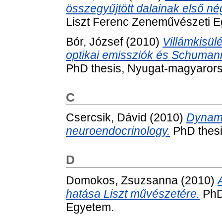
összegyűjtött dalainak első nég
Liszt Ferenc Zeneművészeti 
Bór, József
(2010)
Villámkisül
optikai emissziók és Schumann
PhD thesis, Nyugat-magyaror
C
Csercsik, Dávid
(2010)
Dynami
neuroendocrinology.
PhD thesi
D
Domokos, Zsuzsanna
(2010)
hatása Liszt művészetére.
PhD 
Egyetem.