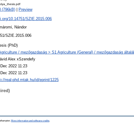
lya_thesis.pdf
 (796kB)
|
Preview
oi.org/10.14751/SZIE.2015.006
máromi, Nándor
51/SZIE.2015.006
esis (PhD)
Agriculture / mezőgazdaság > S1 Agriculture (General) / mezőgazdaság által
ávid Alex xSzendefy
 Dec 2022 11:23
 Dec 2022 11:23
p://real-phd.mtak.hu/id/eprint/1225
ired)
outhampton.
More information and software credits
.