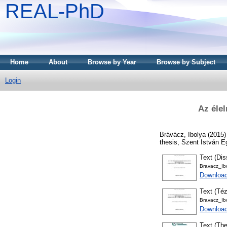
REAL-PhD
Home
About
Browse by Year
Browse by Subject
Login
Az éle
Brávácz, Ibolya
(2015
thesis, Szent István 
Text (Dis
Bravacz_Ib
Downloa
Text (Téz
Bravacz_Ibo
Download
Text (The