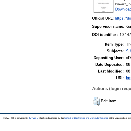
Bravacz_Ibo
Download
Official URL:
https://d
Supervisor name:
Ko
DOI identifier :
10.147
Item Type:
Th
Subjects:
S 
Depositing User:
xD
Date Deposited:
08
Last Modified:
08
URI:
htt
Actions (login requ
Edit Item
REAL-PhD is powered by
EPrints 3
which is developed by the
School of Electronics and Computer Science
at the University of S