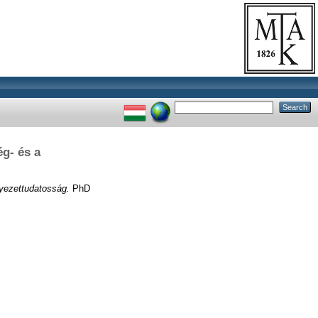
g- és a
nyezettudatosság.
PhD