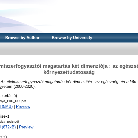
Browse by Author
Browse by University
lmiszerfogyasztói magatartás két dimenziója : az egészsé
környezettudatosság
)
Az élelmiszerfogyasztói magatartás két dimenziója : az egészség- és a kör
Egyetem (2000-2020).
szertáció)
olya_PhD_DOI.pdf
d (5MB)
|
Preview
isek)
lya_tezis.pdf
 (872kB)
|
Preview
sis)