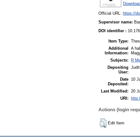
Download
Official URL:
https://d
Supervisor name:
Ba
DOI identifier :
10.176
Item Type:
Thes
Additional
A ha
Information:
Magy
Subjects:
R Me
Depositing
Judi
User:
Date
10 J
Deposited:
Last Modified:
20 J
URI:
http:
Actions (login requ
Edit Item