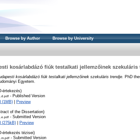
Browse by Author
Browse by University
sti kosárlabdázó fiúk testalkati jellemzőinek szekuláris 
dapesti kosárlabdázó fiúk testalkati jellemzőinek szekuláris trendje.
PhD thes
tudományi Egyetem.
D-értekezés)
- Published Version
.d.pdf
d (1MB)
|
Preview
tract of the Dissertation)
- Submitted Version
.e.pdf
 (275kB)
|
Preview
-értekezés tézisei)
- Submitted Version
a.m.pdf