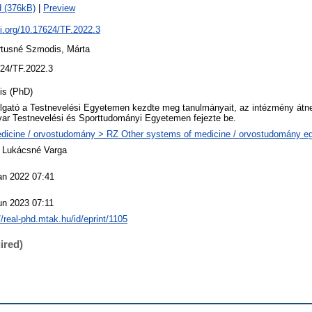
 (376kB)
|
Preview
oi.org/10.17624/TF.2022.3
rtusné Szmodis, Márta
24/TF.2022.3
is (PhD)
llgató a Testnevelési Egyetemen kezdte meg tanulmányait, az intézmény átn
ar Testnevelési és Sporttudományi Egyetemen fejezte be.
dicine / orvostudomány > RZ Other systems of medicine / orvostudomány egy
t Lukácsné Varga
an 2022 07:41
un 2023 07:11
//real-phd.mtak.hu/id/eprint/1105
ired)