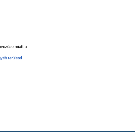
evezése miatt a
éb területei