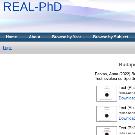
REAL-PhD
Home
About
Browse by Year
Browse by Subject
Login
Budape
Farkas, Anna
(2022)
Bu
Testnevelési és Sport
Text (Ph
farkas.anna
Downloa
Text (Abs
farkas.anna
Download
Text (PhD
farkas.ann