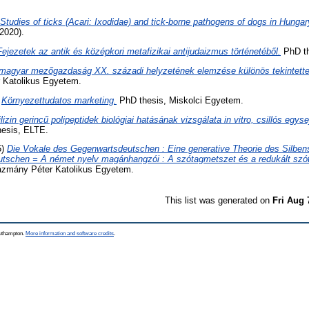
Studies of ticks (Acari: Ixodidae) and tick-borne pathogens of dogs in Hungar
2020).
Fejezetek az antik és középkori metafizikai antijudaizmus történetéből.
PhD th
magyar mezőgazdaság XX. századi helyzetének elemzése különös tekintettel 
 Katolikus Egyetem.
)
Környezettudatos marketing.
PhD thesis, Miskolci Egyetem.
ilizin gerincű polipeptidek biológiai hatásának vizsgálata in vitro, csillós egys
esis, ELTE.
5)
Die Vokale des Gegenwartsdeutschen : Eine generative Theorie des Silbens
utschen = A német nyelv magánhangzói : A szótagmetszet és a redukált szóta
ázmány Péter Katolikus Egyetem.
This list was generated on
Fri Aug 
outhampton.
More information and software credits
.