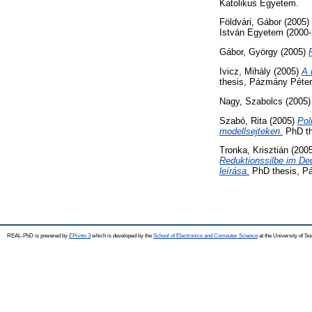
Katolikus Egyetem.
Földvári, Gábor
(2005)
István Egyetem (2000-
Gábor, György
(2005)
Ivicz, Mihály
(2005)
A 
thesis, Pázmány Péter
Nagy, Szabolcs
(2005
Szabó, Rita
(2005)
Pol
modellsejteken.
PhD th
Tronka, Krisztián
(200
Reduktionssilbe im De
leírása.
PhD thesis, P
REAL-PhD is powered by
EPrints 3
which is developed by the
School of Electronics and Computer Science
at the University of S