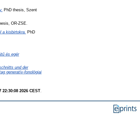
y.
PhD thesis, Szent
esis, OR-ZSE.
a kisbirtokra.
PhD
ejtű és egér
chnitts und der
g generatív-fonológiai
7 22:30:08 2026 CEST
.