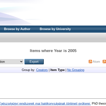
Browse by Author
Browse by University
Items where Year is 2005
Atom
Group by:
Creators
|
Item Type
|
No Grouping
Egészségügyi rendszerek mai hatékonyságának történeti gyökerei.
PhD thesi