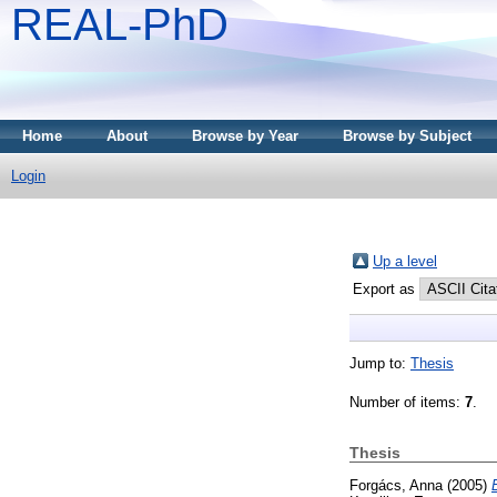
REAL-PhD
Home
About
Browse by Year
Browse by Subject
Login
Up a level
Export as
Jump to:
Thesis
Number of items:
7
.
Thesis
Forgács, Anna
(2005)