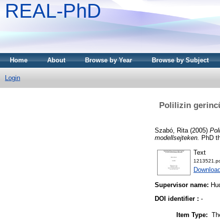
REAL-PhD
Home
About
Browse by Year
Browse by Subject
Login
Polilizin gerinc
Szabó, Rita
(2005)
Pol
modellsejteken.
PhD th
Text
1213521.p
Downloa
Supervisor name:
Hu
DOI identifier :
-
Item Type:
Th