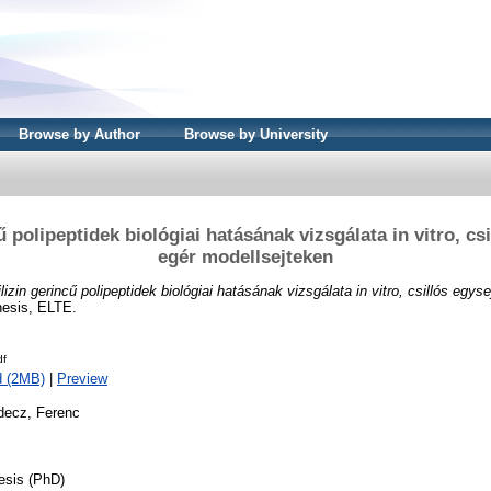
Browse by Author
Browse by University
ű polipeptidek biológiai hatásának vizsgálata in vitro, cs
egér modellsejteken
ilizin gerincű polipeptidek biológiai hatásának vizsgálata in vitro, csillós egys
esis, ELTE.
df
d (2MB)
|
Preview
decz, Ferenc
esis (PhD)