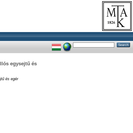
illós egysejtű és
ejtű és egér