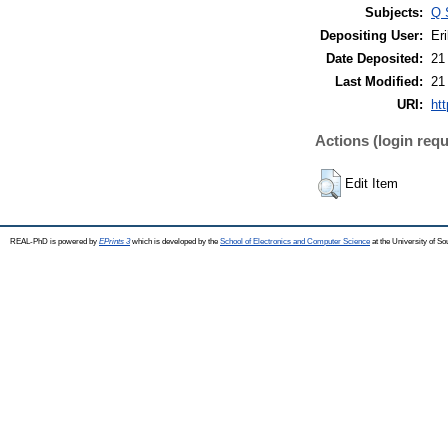
Subjects:
Q 
Depositing User:
Eri
Date Deposited:
21
Last Modified:
21
URI:
htt
Actions (login requ
Edit Item
REAL-PhD is powered by
EPrints 3
which is developed by the
School of Electronics and Computer Science
at the University of S