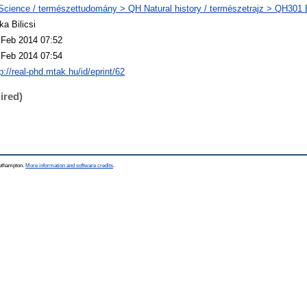
Science / természettudomány > QH Natural history / természetrajz > QH301 Bi
ka Bilicsi
 Feb 2014 07:52
 Feb 2014 07:54
p://real-phd.mtak.hu/id/eprint/62
ired)
outhampton.
More information and software credits
.