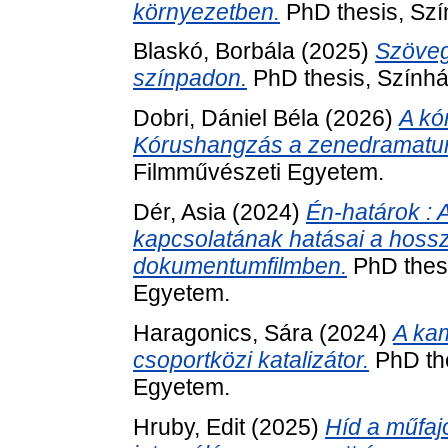
környezetben.
PhD thesis, Szí
Blaskó, Borbála
(2025)
Szöveg
színpadon.
PhD thesis, Színhá
Dobri, Dániel Béla
(2026)
A kó
Kórushangzás a zenedramatur
Filmművészeti Egyetem.
Dér, Asia
(2024)
Én-határok : 
kapcsolatának hatásai a hoss
dokumentumfilmben.
PhD thesi
Egyetem.
Haragonics, Sára
(2024)
A ka
csoportközi katalizátor.
PhD the
Egyetem.
Hruby, Edit
(2025)
Híd a műfaj