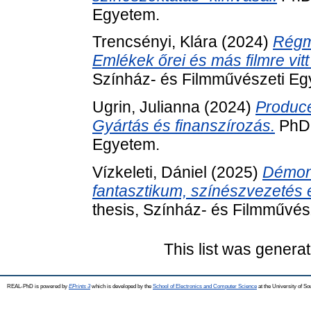
Egyetem.
Trencsényi, Klára
(2024)
Régmú
Emlékek őrei és más filmre vitt
Színház- és Filmművészeti Eg
Ugrin, Julianna
(2024)
Produce
Gyártás és finanszírozás.
PhD 
Egyetem.
Vízkeleti, Dániel
(2025)
Démoni
fantasztikum, színészvezetés 
thesis, Színház- és Filmművés
This list was genera
REAL-PhD is powered by
EPrints 3
which is developed by the
School of Electronics and Computer Science
at the University of S