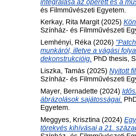
integrálása az operett és a mu
és Filmművészeti Egyetem.
Kerkay, Rita Margit
(2025)
Kön
Színház- és Filmművészeti Eg
Lemhényi, Réka
(2026)
"Patch
munkáról, illetve a vágási foly
dekonstrukcióig.
PhD thesis, S
Liszka, Tamás
(2025)
Nyitott f
Színház- és Filmművészeti Eg
Mayer, Bernadette
(2024)
Idős
ábrázolások sajátosságai.
PhD 
Egyetem.
Meggyes, Krisztina
(2024)
Egy
törekvés kihívásai a 21. száz
Színház- és Filmművészeti Eg