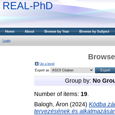
REAL-PhD
Home
About
Browse by Year
Browse by Subject
Login
Browse 
Up a level
Export as
Group by:
No Gro
Number of items:
19
.
Balogh, Áron
(2024)
Kódba zár
tervezésének és alkalmazásá