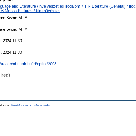
guage and Literature / nyelvészet és irodalom > PN Literature (General) / iro
3 Motion Pictures / filmművészet
ware Sword MTMT
ware Sword MTMT
t 2024 11:30
t 2024 11:30
//real-phd.mtak.hu/id/eprint/2008
ired)
outhampton.
More information and software credits
.