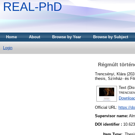
REAL-PhD
Home
About
Browse by Year
Browse by Subject
Login
Régmúlt történe
Trencsényi, Klára
(202
thesis, Színház- és F
Text (Dis
TRENCSENYI
Downloa
Official URL:
https://d
Supervisor name:
Al
DOI identifier :
10.623
Item Type:
Thesi