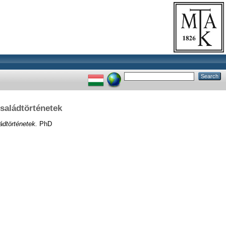
családtörténetek
ládtörténetek.
PhD