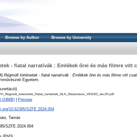
Browse by Author
Browse by University
tek - fiatal narratívák : Emlékek őrei és más filmre vitt 
4)
Régmúlt történetek - fiatal narratívák : Emlékek őrei és más filmre vitt csa
ilmművészeti Egyetem.
szertáció)
_Regmult_tortenetek_Fiatal_narrativak_DLA_Disszertacio_VEGSO_dec20.pdf
d (24MB)
|
Preview
oi.org/10.62395/SZFE.2024.004
mási, Tamás
95/SZFE.2024.004
s (PhD)