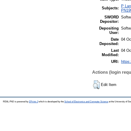
P Lan
Subjects:
PN199
SWORD
Soft
Depositor:
Depositing
Soft
User:
Date
04 Oc
Deposited:
Last
04 Oc
Modified:
URI:
https:
Actions (login requ
Edit Item
REAL-PhD is powered by
EPrints 3
which is developed by the
School of Electronics and Computer Science
at the University of S