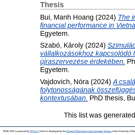
Thesis
Bui, Manh Hoang
(2024)
The i
financial performance in Vietn
Egyetem.
Szabó, Károly
(2024)
Szimulác
vállalkozásokhoz kapcsolódó l
újraszervezése érdekében.
Ph
Egyetem.
Vajdovich, Nóra
(2024)
A csalá
folytonosságának összefüggése
kontextusában.
PhD thesis, B
This list was generate
REAL-PhD is powered by
EPrints 3
which is developed by the
School of Electronics and Computer Science
at the University of S