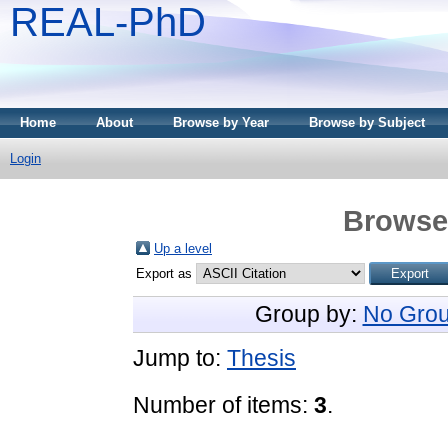
REAL-PhD
Home
About
Browse by Year
Browse by Subject
Login
Browse 
Up a level
Export as
Group by:
No Grou
Jump to:
Thesis
Number of items:
3
.