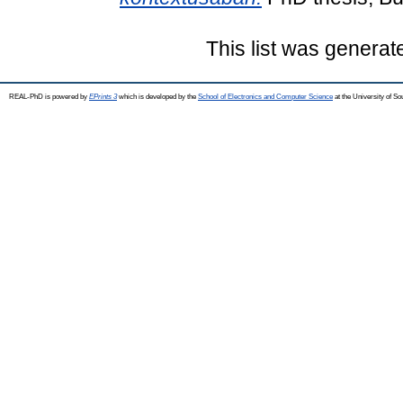
This list was genera
REAL-PhD is powered by
EPrints 3
which is developed by the
School of Electronics and Computer Science
at the University of S