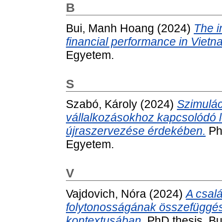
B
Bui, Manh Hoang
(2024)
The i
financial performance in Vietn
Egyetem.
S
Szabó, Károly
(2024)
Szimulác
vállalkozásokhoz kapcsolódó l
újraszervezése érdekében.
Ph
Egyetem.
V
Vajdovich, Nóra
(2024)
A csalá
folytonosságának összefüggése
kontextusában.
PhD thesis, B