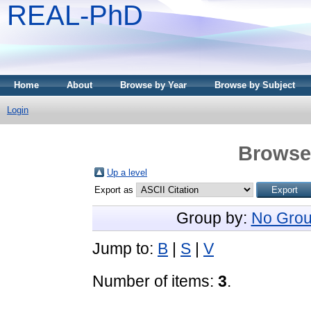
REAL-PhD
Home
About
Browse by Year
Browse by Subject
Login
Browse 
Up a level
Export as
Group by:
No Grou
Jump to:
B
|
S
|
V
Number of items:
3
.