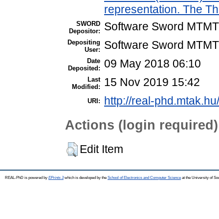
representation. The T
SWORD
Software Sword MTMT
Depositor:
Depositing
Software Sword MTMT
User:
Date
09 May 2018 06:10
Deposited:
Last
15 Nov 2019 15:42
Modified:
http://real-phd.mtak.hu
URI:
Actions (login required)
Edit Item
REAL-PhD is powered by
EPrints 3
which is developed by the
School of Electronics and Computer Science
at the University of S