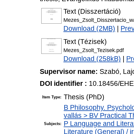
Text (Disszertáció)
Mezes_Zsolt_Disszertacio_w
Download (2MB)
|
Pre
Text (Tézisek)
Mezes_Zsolt_Tezisek.pdf
Download (258kB)
|
Pr
Supervisor name:
Szabó, Laj
DOI identifier :
10.18456/EHE
Thesis (PhD)
Item Type:
B Philosophy. Psycholog
vallás > BV Practical T
P Language and Literat
Subjects:
Literature (General) /