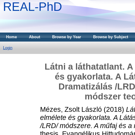
REAL-PhD
Home
About
Browse by Year
Browse by Subject
Login
Látni a láthatatlant. 
és gyakorlata. A Lá
Dramatizálás /LRD
módszer teo
Mézes, Zsolt László
(2018)
Lát
elmélete és gyakorlata. A Látá
/LRD/ módszere. A műfaj és a 
thesis, Evangélikus Hittudomá