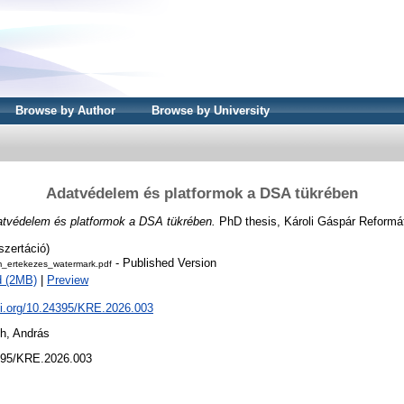
Browse by Author
Browse by University
Adatvédelem és platformok a DSA tükrében
tvédelem és platformok a DSA tükrében.
PhD thesis, Károli Gáspár Reform
szertáció)
- Published Version
_ertekezes_watermark.pdf
d (2MB)
|
Preview
oi.org/10.24395/KRE.2026.003
h, András
95/KRE.2026.003