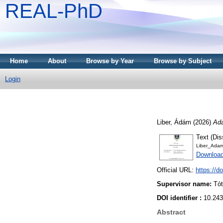
REAL-PhD
Home
About
Browse by Year
Browse by Subject
Login
Liber, Ádám
(2026)
Ada
Text (Dis
Liber_Adam
Downloa
Official URL:
https://d
Supervisor name:
Tót
DOI identifier :
10.243
Abstract