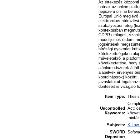
Az értekezés központi 
hatnak az online platf
népszerű online keres
Európai Unió meglévő 
elektronikus hírközlés
szabályozási réteg (le
kontextusban megmutat
GDPR utólagos, szankci
modelljeinek érdemi me
jogsértések megszünte
bírósági gyakorlat krit
kötelezettségeken ala
műveletekről a platfor
következtetése, hogy a
ajánlórendszerek átlát
alapelvek érvényesítés
koordinátorok) közötti,
javaslatokat fogalmaz 
döntéseit is vizsgáló 
Item Type:
Thesis
Compli
Uncontrolled
Act; c
Keywords:
közvetí
mintáza
Subjects:
K Law 
SWORD
Softw
Depositor: