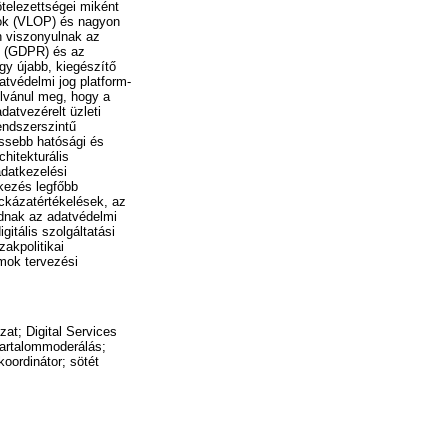
ötelezettségei miként
mok (VLOP) és nagyon
n viszonyulnak az
ez (GDPR) és az
gy újabb, kiegészítő
atvédelmi jog platform-
lvánul meg, hogy a
datvezérelt üzleti
endszerszintű
issebb hatósági és
hitekturális
adatkezelési
ekezés legfőbb
ockázatértékelések, az
adnak az adatvédelmi
itális szolgáltatási
zakpolitikai
rmok tervezési
at; Digital Services
 tartalommoderálás;
 koordinátor; sötét