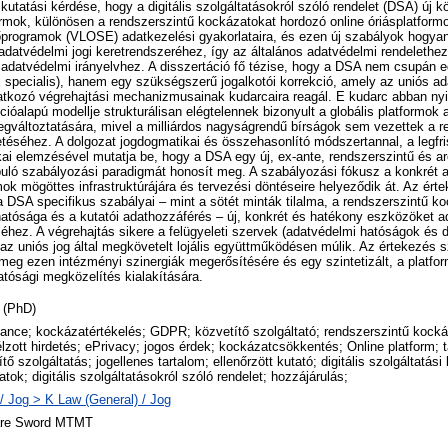
kutatási kérdése, hogy a digitális szolgáltatásokról szóló rendelet (DSA) új k
ormok, különösen a rendszerszintű kockázatokat hordozó online óriásplatfor
őprogramok (VLOSE) adatkezelési gyakorlataira, és ezen új szabályok hogya
adatvédelmi jogi keretrendszeréhez, így az általános adatvédelmi rendeleth
i adatvédelmi irányelvhez. A disszertáció fő tézise, hogy a DSA nem csupán e
x specialis), hanem egy szükségszerű jogalkotói korrekció, amely az uniós ad
kozó végrehajtási mechanizmusainak kudarcaira reagál. E kudarc abban nyi
óalapú modellje strukturálisan elégtelennek bizonyult a globális platformok a
gváltoztatására, mivel a milliárdos nagyságrendű bírságok sem vezettek a r
téséhez. A dolgozat jogdogmatikai és összehasonlító módszertannal, a legfr
ikai elemzésével mutatja be, hogy a DSA egy új, ex-ante, rendszerszintű és arc
puló szabályozási paradigmát honosít meg. A szabályozási fókusz a konkrét 
mok mögöttes infrastruktúrájára és tervezési döntéseire helyeződik át. Az ért
 DSA specifikus szabályai – mint a sötét minták tilalma, a rendszerszintű k
hatósága és a kutatói adathozzáférés – új, konkrét és hatékony eszközöket 
éhez. A végrehajtás sikere a felügyeleti szervek (adatvédelmi hatóságok és dig
 az uniós jog által megkövetelt lojális együttműködésen múlik. Az értekezés s
meg ezen intézményi szinergiák megerősítésére és egy szintetizált, a platfo
hatósági megközelítés kialakítására.
 (PhD)
ance; kockázatértékelés; GDPR; közvetítő szolgáltató; rendszerszintű kockáz
élzott hirdetés; ePrivacy; jogos érdek; kockázatcsökkentés; Online platform;
tő szolgáltatás; jogellenes tartalom; ellenőrzött kutató; digitális szolgáltatási
tok; digitális szolgáltatásokról szóló rendelet; hozzájárulás;
/ Jog > K Law (General) / Jog
are Sword MTMT