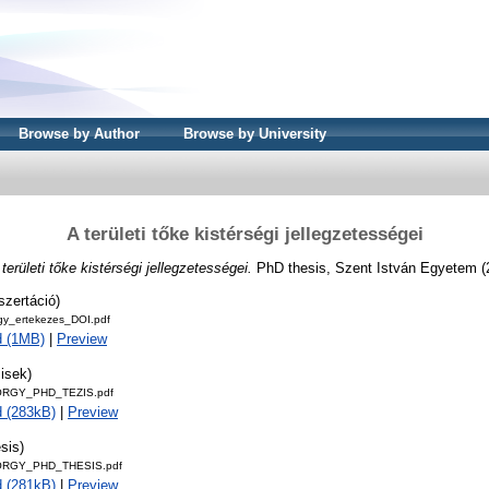
Browse by Author
Browse by University
A területi tőke kistérségi jellegzetességei
területi tőke kistérségi jellegzetességei.
PhD thesis, Szent István Egyetem (
szertáció)
y_ertekezes_DOI.pdf
d (1MB)
|
Preview
isek)
RGY_PHD_TEZIS.pdf
 (283kB)
|
Preview
sis)
RGY_PHD_THESIS.pdf
 (281kB)
|
Preview