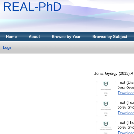
REAL-PhD
Home
About
Browse by Year
Browse by Subject
Login
Jóna, György
(2013)
A 
Text (Dis
Jona_Gyorg
Downloa
Text (Téz
JONA_GYO
Download
Text (The
JONA_GYO
Download