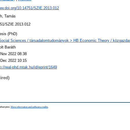
www.doi.org/10.14751/SZIE.2013.012
th, Tamás
51/SZIE.2013.012
esis (PhD)
Social Sciences / társadalomtudományok > HB Economic Theory / közgazd
olt Baráth
 Nov 2022 08:38
 Dec 2022 10:15
p://real-phd.mtak.hu/id/eprint/1649
ired)
outhampton.
More information and software credits
.