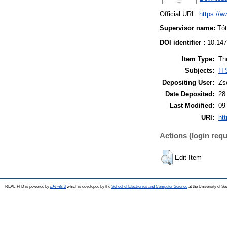
Official URL:
https://
Supervisor name:
Tó
DOI identifier :
10.147
Item Type:
Th
Subjects:
H 
Depositing User:
Zs
Date Deposited:
28
Last Modified:
09
URI:
htt
Actions (login requ
Edit Item
REAL-PhD is powered by
EPrints 3
which is developed by the
School of Electronics and Computer Science
at the University of S