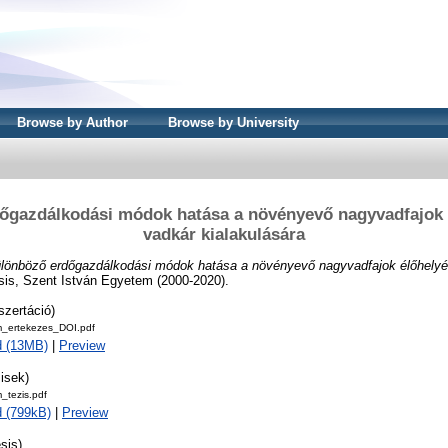
Browse by Author
Browse by University
őgazdálkodási módok hatása a növényevő nagyvadfajok é
vadkár kialakulására
lönböző erdőgazdálkodási módok hatása a növényevő nagyvadfajok élőhelyé
is, Szent István Egyetem (2000-2020).
szertáció)
_ertekezes_DOI.pdf
d (13MB)
|
Preview
isek)
_tezis.pdf
 (799kB)
|
Preview
sis)