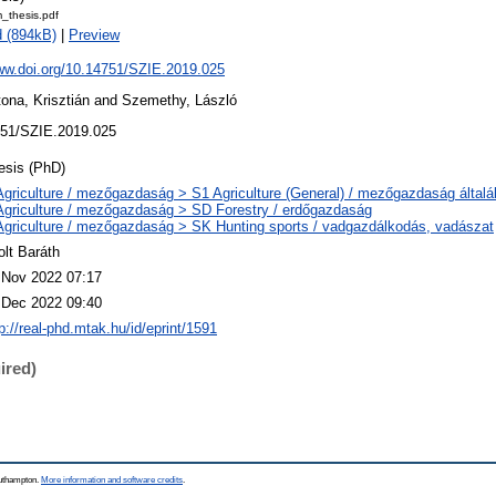
_thesis.pdf
 (894kB)
|
Preview
www.doi.org/10.14751/SZIE.2019.025
ona, Krisztián
and
Szemethy, László
51/SZIE.2019.025
esis (PhD)
Agriculture / mezőgazdaság > S1 Agriculture (General) / mezőgazdaság által
Agriculture / mezőgazdaság > SD Forestry / erdőgazdaság
Agriculture / mezőgazdaság > SK Hunting sports / vadgazdálkodás, vadászat
olt Baráth
 Nov 2022 07:17
 Dec 2022 09:40
p://real-phd.mtak.hu/id/eprint/1591
ired)
outhampton.
More information and software credits
.