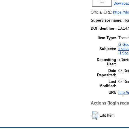
Download
Official URL:
https://d
Supervisor name:
Ho
DOI identifier :
10.147
Item Type:
Thesi
G Geog
Subjects:
szaba
H Soc
Depositing
xDávi
User:
Date
08 De
Deposited:
Last
08 De
Modified:
URI:
http:/
Actions (login requ
Edit Item