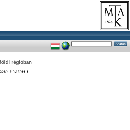
földi régióban
ióban.
PhD thesis,