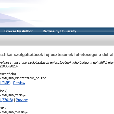
Browse by Author
Browse by University
sztikai szolgáltatások fejlesztésének lehetőségei a dél-al
ellness turisztikai szolgáltatások fejlesztésének lehetőségei a dél-alföldi rég
(2000-2020).
sszertáció)
OLTAN_PHD_DISSZERTACIO_DOI.PDF
d (2MB)
|
Preview
isek)
LTAN_PHD_TEZIS.pdf
 (376kB)
|
Preview
sis)
OLTAN_PHD_THESIS.pdf