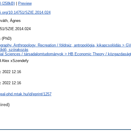
 (258kB)
|
Preview
oi.org/10.14751/SZIE.2014.024
rváth, Ágnes
51/SZIE.2014.024
s (PhD)
raphy. Anthropology. Recreation / földrajz, antropológia, kikapcsolódás > GV
didő, szórakozás
ial Sciences / társadalomtudományok > HB Economic Theory / közgazdasá
d Alex xSzendefy
c 2022 12:16
c 2022 12:16
/real-phd.mtak.hu/id/eprint/1257
ired)