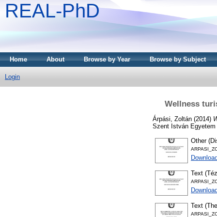
REAL-PhD
Home
About
Browse by Year
Browse by Subject
Login
Wellness turi
Árpási, Zoltán
(2014)
W
Szent István Egyetem 
Other (Di
ARPASI_Z
Downloa
Text (Téz
ARPASI_ZO
Download
Text (The
ARPASI_Z