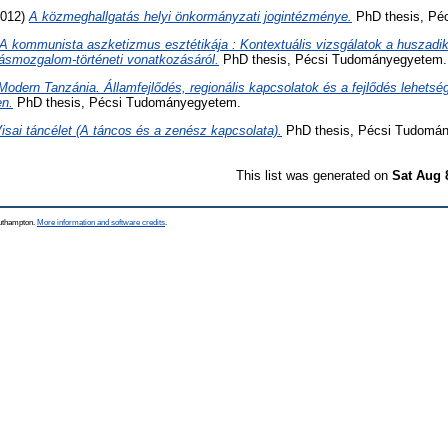
012)
A közmeghallgatás helyi önkormányzati jogintézménye.
PhD thesis, Pé
A kommunista aszketizmus esztétikája : Kontextuális vizsgálatok a huszadi
smozgalom-történeti vonatkozásáról.
PhD thesis, Pécsi Tudományegyetem.
Modern Tanzánia. Államfejlődés, regionális kapcsolatok és a fejlődés lehetség
en.
PhD thesis, Pécsi Tudományegyetem.
isai táncélet (A táncos és a zenész kapcsolata).
PhD thesis, Pécsi Tudomá
This list was generated on
Sat Aug 
outhampton.
More information and software credits
.