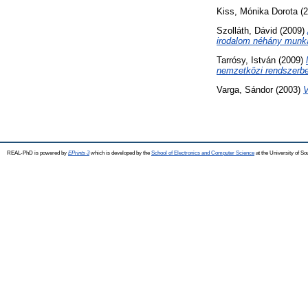
Kiss, Mónika Dorota
(2
Szolláth, Dávid
(2009)
irodalom néhány munká
Tarrósy, István
(2009)
nemzetközi rendszerb
Varga, Sándor
(2003)
V
REAL-PhD is powered by
EPrints 3
which is developed by the
School of Electronics and Computer Science
at the University of S