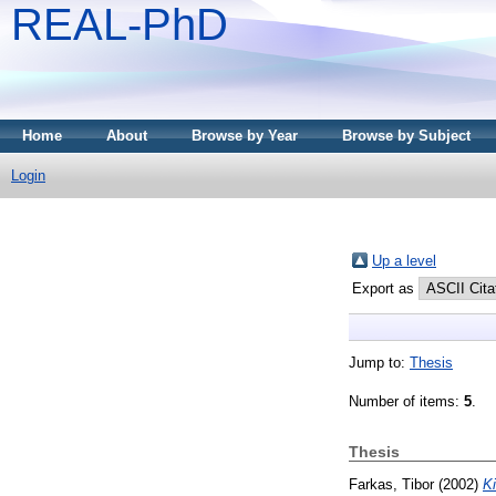
REAL-PhD
Home
About
Browse by Year
Browse by Subject
Login
Up a level
Export as
Jump to:
Thesis
Number of items:
5
.
Thesis
Farkas, Tibor
(2002)
Ki