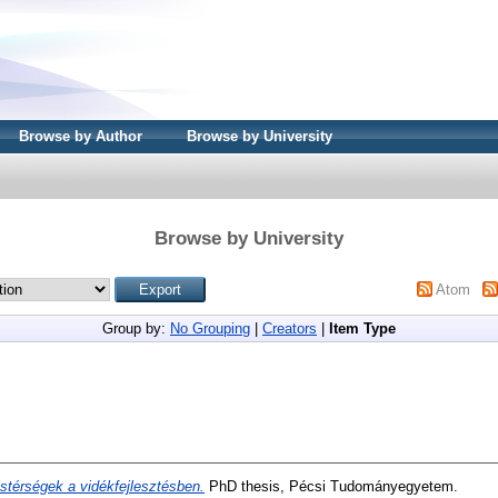
Browse by Author
Browse by University
Browse by University
Atom
Group by:
No Grouping
|
Creators
|
Item Type
stérségek a vidékfejlesztésben.
PhD thesis, Pécsi Tudományegyetem.