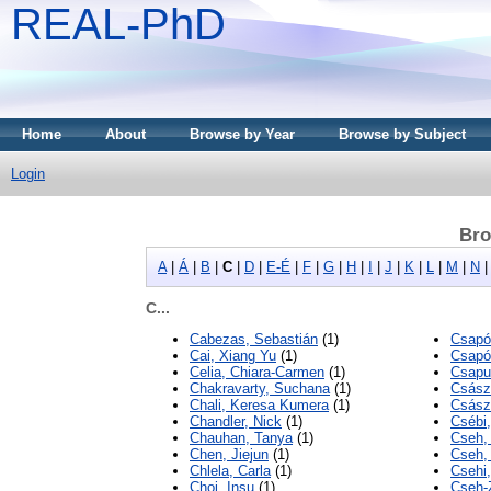
REAL-PhD
Home
About
Browse by Year
Browse by Subject
Login
Bro
A
|
Á
|
B
|
C
|
D
|
E-É
|
F
|
G
|
H
|
I
|
J
|
K
|
L
|
M
|
N
C...
Cabezas, Sebastián
(1)
Csapó
Cai, Xiang Yu
(1)
Csapó
Celia, Chiara-Carmen
(1)
Csapu
Chakravarty, Suchana
(1)
Császá
Chali, Keresa Kumera
(1)
Csász
Chandler, Nick
(1)
Csébi,
Chauhan, Tanya
(1)
Cseh,
Chen, Jiejun
(1)
Cseh,
Chlela, Carla
(1)
Csehi,
Choi, Insu
(1)
Cseh-Z