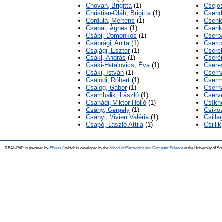
Chovan, Brigitta
(1)
Csejos
Christian-Oláh, Brigitta
(1)
Csend
Cordula, Mertens
(1)
Csenki
Csabai, Ágnes
(1)
Csenki
Csábi, Domonkos
(1)
Cserb
Csábrági, Anita
(1)
Csercs
Csajági, Eszter
(1)
Cserek
Csáki, András
(1)
Cserén
Csáki-Hatalovics, Éva
(1)
Csere
Csáki, István
(1)
Cserh
Csalódi, Róbert
(1)
Cserm
Csalog, Gábor
(1)
Csern
Csambalik, László
(1)
Cserv
Csanádi, Viktor Holló
(1)
Csíkn
Csány, Gergely
(1)
Csikó
Csányi, Vivien Valéria
(1)
Csilla
Csapó, László Attila
(1)
Csilli
REAL-PhD is powered by
EPrints 3
which is developed by the
School of Electronics and Computer Science
at the University of S