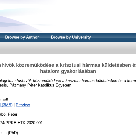
Browse by Author
Browse by University
tushívők közreműködése a krisztusi hármas küldetésben é
hatalom gyakorlásában
ilági krisztushívők közreműködése a krisztusi hármas küldetésben és a kor
esis, Pázmány Péter Katolikus Egyetem.
s_.pdf
d (3MB)
|
Preview
bó, Péter
74/PPKE.HTK.2020.001
esis (PhD)