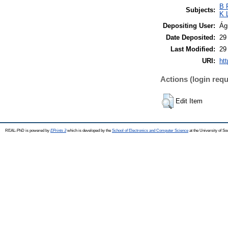
B 
Subjects:
K 
Depositing User:
Ág
Date Deposited:
29
Last Modified:
29
URI:
htt
Actions (login requ
Edit Item
REAL-PhD is powered by
EPrints 3
which is developed by the
School of Electronics and Computer Science
at the University of S