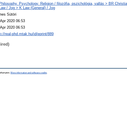
Philosophy. Psychology. Religion / filozófia, pszichológia, vallás > BR Christi
Law / Jog > K Law (General) / Jog
nes Sütöri
 Apr 2020 06:53
 Apr 2020 06:53
p://real-phd.mtak.hu/id/eprint/889
ired)
outhampton.
More information and software credits
.