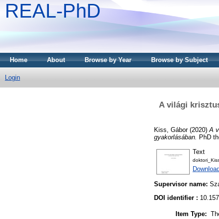
REAL-PhD
Home
About
Browse by Year
Browse by Subject
Login
A világi krisz
Kiss, Gábor
(2020)
A v
gyakorlásában.
PhD th
Text
doktori_Kis
Downloa
Supervisor name:
Sza
DOI identifier :
10.157
Item Type:
Th