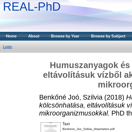
REAL-PhD
Home
About
Browse by Year
Browse by Subject
Login
Humuszanyagok és d
eltávolításuk vízből 
mikroor
Benkőné Joó, Szilvia
(2018)
H
kölcsönhatása, eltávolításuk v
mikroorganizmusokkal.
PhD th
Text
Benkone_Joo_Szilvia_dissertation.pdf