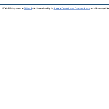
REAL-PhD is powered by
EPrints 3
which is developed by the
School of Electronics and Computer Science
at the University of S