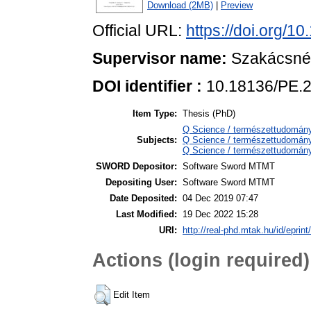
Download (2MB)
|
Preview
Official URL:
https://doi.org/1
Supervisor name:
Szakácsné 
DOI identifier :
10.18136/PE.
Item Type:
Thesis (PhD)
Q Science / természettudomán
Subjects:
Q Science / természettudomán
Q Science / természettudomány 
SWORD Depositor:
Software Sword MTMT
Depositing User:
Software Sword MTMT
Date Deposited:
04 Dec 2019 07:47
Last Modified:
19 Dec 2022 15:28
URI:
http://real-phd.mtak.hu/id/eprint
Actions (login required)
Edit Item