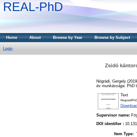
REAL-PhD
Home
About
Browse by Year
Browse by Subject
Login
Zsidó kántor
Nógrádi, Gergely
(201
és munkássága.
PhD t
Text
NogradiPhDj
Downloa
Supervisor name:
Fri
DOI identifier :
10.131
Item Type: