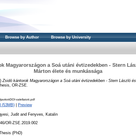
Browse by Author
Browse by University
ok Magyarországon a Soá utáni évtizedekben - Stern Lás
Márton élete és munkássága
9)
Zsidó kántorok Magyarországon a Soá utáni évtizedekben - Stern László és
hesis, OR-ZSE.
avitottDOI-valellatott.pdf
d (53MB)
|
Preview
gyesi, Judit
and
Fenyves, Katalin
46/OR-ZSE.2019.002
Thesis (PhD)