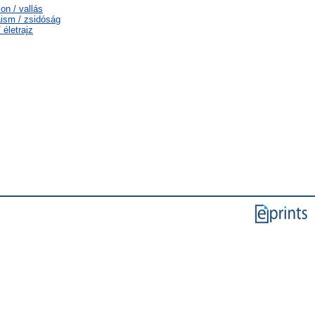
on / vallás
aism / zsidóság
 életrajz