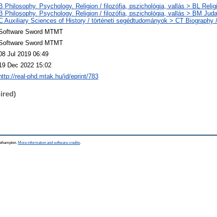
B Philosophy. Psychology. Religion / filozófia, pszichológia, vallás > BL Religi
B Philosophy. Psychology. Religion / filozófia, pszichológia, vallás > BM Jud
C Auxiliary Sciences of History / történeti segédtudományok > CT Biography /
Software Sword MTMT
Software Sword MTMT
08 Jul 2019 06:49
19 Dec 2022 15:02
http://real-phd.mtak.hu/id/eprint/783
ired)
outhampton.
More information and software credits
.