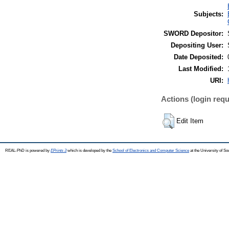
Subjects:
SWORD Depositor:
Depositing User:
Date Deposited:
Last Modified:
URI:
Actions (login requ
Edit Item
REAL-PhD is powered by
EPrints 3
which is developed by the
School of Electronics and Computer Science
at the University of S