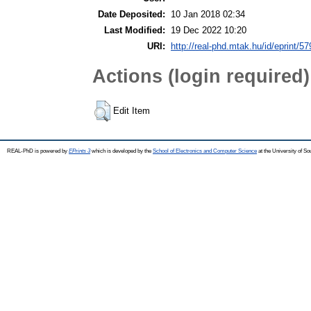
Date Deposited:
10 Jan 2018 02:34
Last Modified:
19 Dec 2022 10:20
URI:
http://real-phd.mtak.hu/id/eprint/57
Actions (login required)
Edit Item
REAL-PhD is powered by
EPrints 3
which is developed by the
School of Electronics and Computer Science
at the University of S