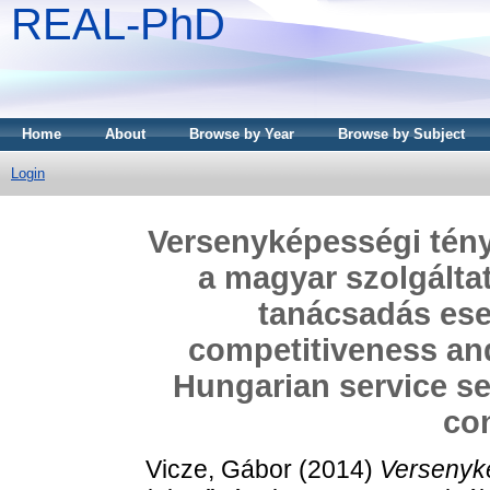
REAL-PhD
Home
About
Browse by Year
Browse by Subject
Login
Versenyképességi tény
a magyar szolgáltat
tanácsadás eset
competitiveness and
Hungarian service se
co
Vicze, Gábor
(2014)
Versenyké