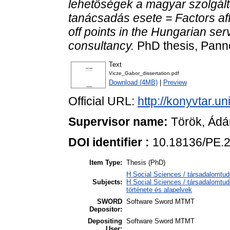
lehetőségek a magyar szolgált
tanácsadás esete = Factors aff
off points in the Hungarian ser
consultancy.
PhD thesis, Pann
Text
Vicze_Gabor_dissertation.pdf
Download (4MB)
|
Preview
Official URL:
http://konyvtar.u
Supervisor name:
Török, Ád
DOI identifier :
10.18136/PE.
Item Type:
Thesis (PhD)
H Social Sciences / társadalomt
Subjects:
H Social Sciences / társadalomtu
története és alapelvek
SWORD
Software Sword MTMT
Depositor:
Depositing
Software Sword MTMT
User: