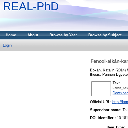
REAL-PhD
Home
About
Browse by Year
Browse by Subject
Login
Fenoxi-alkán-ka
Bokán, Katalin
(2014)
thesis, Pannon Egyet
Text
Bokan_Katal
Downloa
Official URL:
http://ko
Supervisor name:
Tal
DOI identifier :
10.181
Item Type: