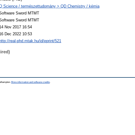
Q Science / természettudomány > QD Chemistry / kémia
Software Sword MTMT
Software Sword MTMT
14 Nov 2017 16:54
16 Dec 2022 10:53
http://real-phd.mtak.hu/id/eprint/521
ired)
outhampton.
More information and software credits
.