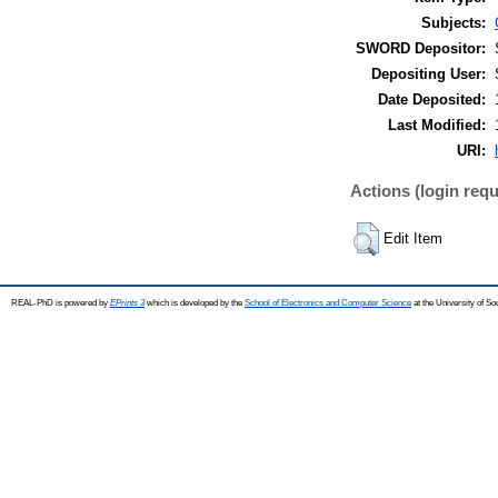
Subjects:
SWORD Depositor:
Depositing User:
Date Deposited:
Last Modified:
URI:
Actions (login requ
Edit Item
REAL-PhD is powered by
EPrints 3
which is developed by the
School of Electronics and Computer Science
at the University of S