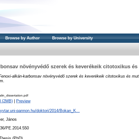
Browse by Author
Browse by University
rbonsav növényvédő szerek és keverékeik citotoxikus és
Fenoxi-alkán-karbonsav növényvédő szerek és keverékeik citotoxikus és mut
em.
in_dissertation.pdf
d (2MB)
|
Preview
nyvtar.uni-pannon.hu/doktori/2014/Bokan_K...
ler, János
36/PE.2014.550
Thesis (PhD)