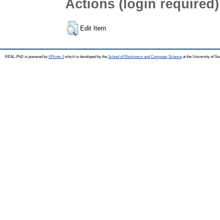
Actions (login required)
Edit Item
REAL-PhD is powered by
EPrints 3
which is developed by the
School of Electronics and Computer Science
at the University of S