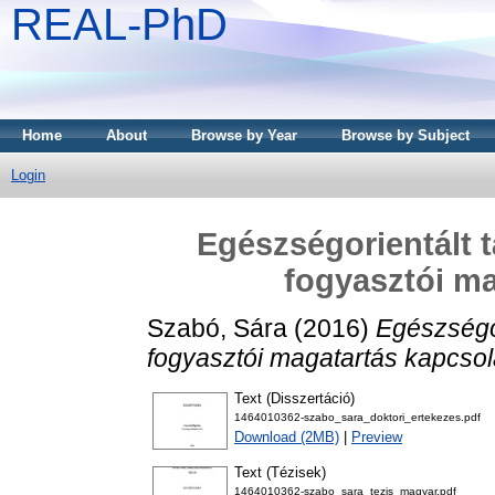
REAL-PhD
Home
About
Browse by Year
Browse by Subject
Login
Egészségorientált t
fogyasztói ma
Szabó, Sára
(2016)
Egészségor
fogyasztói magatartás kapcsol
Text (Disszertáció)
1464010362-szabo_sara_doktori_ertekezes.pdf
Download (2MB)
|
Preview
Text (Tézisek)
1464010362-szabo_sara_tezis_magyar.pdf