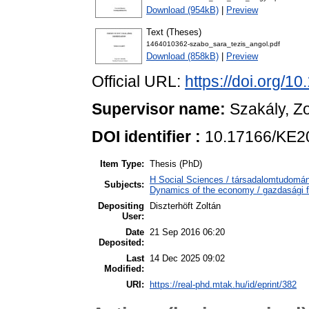
Download (954kB)
|
Preview
Text (Theses)
1464010362-szabo_sara_tezis_angol.pdf
Download (858kB)
|
Preview
Official URL:
https://doi.org/
Supervisor name:
Szakály, Zo
DOI identifier :
10.17166/KE2
Item Type:
Thesis (PhD)
H Social Sciences / társadalomtudom
Subjects:
Dynamics of the economy / gazdasági 
Depositing
Diszterhöft Zoltán
User:
Date
21 Sep 2016 06:20
Deposited:
Last
14 Dec 2025 09:02
Modified:
URI:
https://real-phd.mtak.hu/id/eprint/382