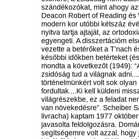
szándékozókat, mint ahogy azt
Deacon Robert of Reading és 
modern kor utóbbi kétszáz évé
nyitva tartja ajtaját, az ortodox
egyengeti. A disszertációm e
vezette a betérőket a T’nach é
későbbi időkben betérteket (és 
mondta a következőt (1949): “A
zsidóság tud a világnak adni...
történelmünkért volt sok olyan
fordultak....Ki kell küldeni mi
világrészekbe, ez a feladat ne
van növekedésre”. Scheiber Sá
livracha) kaptam 1977 október 
javasolta feldolgozásra. Domá
segítségemre volt azzal, hogy 