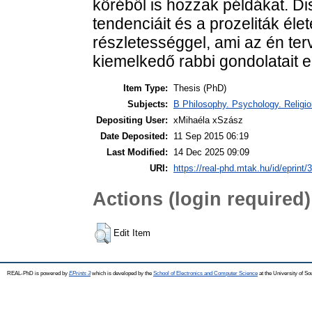
köréből is hozzak példákat. Di
tendenciáit és a prozeliták életé
részletességgel, ami az én ter
kiemelkedő rabbi gondolatait eg
Item Type:
Thesis (PhD)
Subjects:
B Philosophy. Psychology. Religion
Depositing User:
xMihaéla xSzász
Date Deposited:
11 Sep 2015 06:19
Last Modified:
14 Dec 2025 09:09
URI:
https://real-phd.mtak.hu/id/eprint/
Actions (login required)
Edit Item
REAL-PhD is powered by
EPrints 3
which is developed by the
School of Electronics and Computer Science
at the University of S