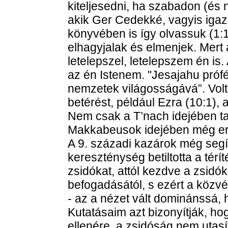
kiteljesedni, ha szabadon (és
akik Ger Cedekké, vagyis igazi
könyvében is így olvassuk (1:1
elhagyjalak és elmenjek. Mert 
letelepszel, letelepszem én is
az én Istenem. "Jesajahu prófét
nemzetek világosságává”. Volta
betérést, például Ezra (10:1), 
Nem csak a T’nach idejében ta
Makkabeusok idejében még erős
A 9. századi kazárok még segít
kereszténység betiltotta a térí
zsidókat, attól kezdve a zsidó
befogadásától, s ezért a köz
- az a nézet vált dominánssá,
Kutatásaim azt bizonyítják, ho
ellenére, a zsidóság nem utasít