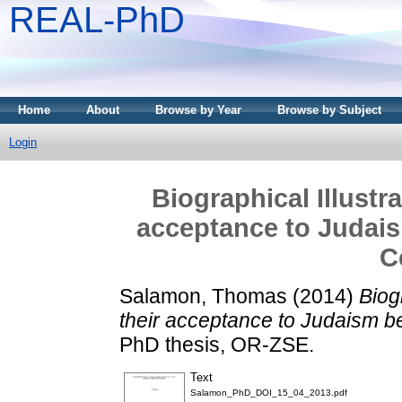
REAL-PhD
Home
About
Browse by Year
Browse by Subject
Login
Biographical Illustr
acceptance to Judais
C
Salamon, Thomas
(2014)
Biog
their acceptance to Judaism b
PhD thesis, OR-ZSE.
Text
Salamon_PhD_DOI_15_04_2013.pdf