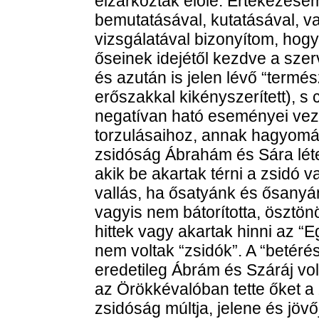
elzárkóztak előle. Értekezése
bemutatásával, kutatásával, va
vizsgálatával bizonyítom, hog
őseinek idejétől kezdve a sze
és azután is jelen lévő “termés
erőszakkal kikényszerített), s
negatívan ható eseményei veze
torzulásaihoz, annak hagyomá
zsidóság Ábrahám és Sára léte
akik be akartak térni a zsidó 
vallás, ha ősatyánk és ősanyá
vagyis nem bátorította, ösztön
hittek vagy akartak hinni az “
nem voltak “zsidók”. A “betéré
eredetileg Ábrám és Száráj vol
az Örökkévalóban tette őket a 
zsidóság múltja, jelene és jövő