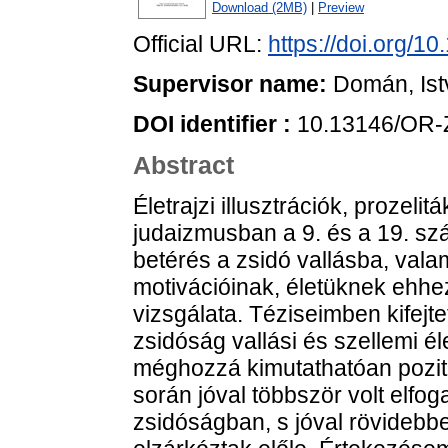
Download (2MB)
|
Preview
Official URL:
https://doi.org/
Supervisor name:
Domán, Ist
DOI identifier :
10.13146/OR-
Abstract
Életrajzi illusztrációk, prozeli
judaizmusban a 9. és a 19. sz
betérés a zsidó vallásba, vala
motivációinak, életüknek ehh
vizsgálata. Téziseimben kifejte
zsidóság vallási és szellemi é
méghozzá kimutathatóan pozitív
során jóval többször volt elfo
zsidóságban, s jóval rövidebb