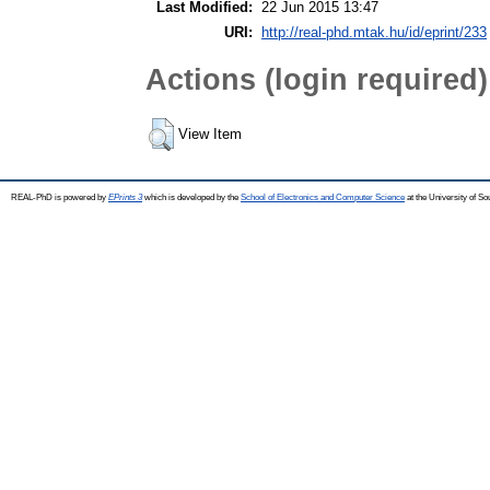
Last Modified:
22 Jun 2015 13:47
URI:
http://real-phd.mtak.hu/id/eprint/233
Actions (login required)
View Item
REAL-PhD is powered by
EPrints 3
which is developed by the
School of Electronics and Computer Science
at the University of S