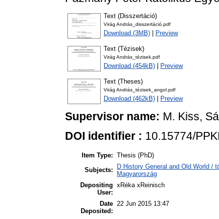
Text (Disszertáció)
Virág András_disszertáció.pdf
Download (3MB)
|
Preview
Text (Tézisek)
Virág András_tézisek.pdf
Download (454kB)
|
Preview
Text (Theses)
Virág András_tézisek_angol.pdf
Download (462kB)
|
Preview
Supervisor name:
M. Kiss, S
DOI identifier :
10.15774/PPK
Item Type:
Thesis (PhD)
D History General and Old World /
Subjects:
Magyarország
Depositing
xRéka xReinisch
User:
Date
22 Jun 2015 13:47
Deposited: