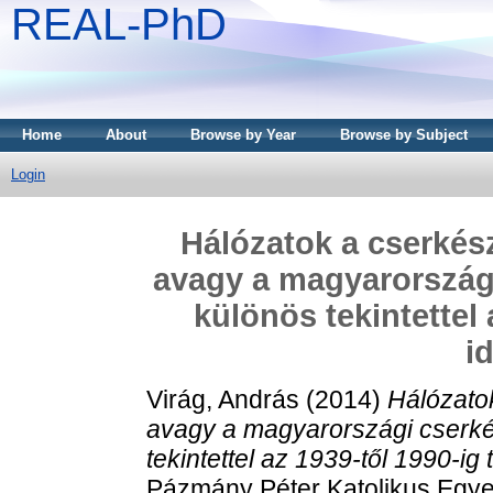
REAL-PhD
Home
About
Browse by Year
Browse by Subject
Login
Hálózatok a cserkés
avagy a magyarországi 
különös tekintettel 
i
Virág, András
(2014)
Hálózato
avagy a magyarországi cserkés
tekintettel az 1939-től 1990-ig
Pázmány Péter Katolikus Egy