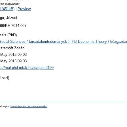
ézis-magyar.pdf
 (451kB)
|
Preview
ga, József
66/KE.2014.007
esis (PhD)
Social Sciences / társadalomtudományok > HB Economic Theory / közgazd
szterhöft Zoltán
 May 2015 09:03
 May 2015 09:03
p://real-phd.mtak.hu/id/eprint/199
ired)
outhampton.
More information and software credits
.