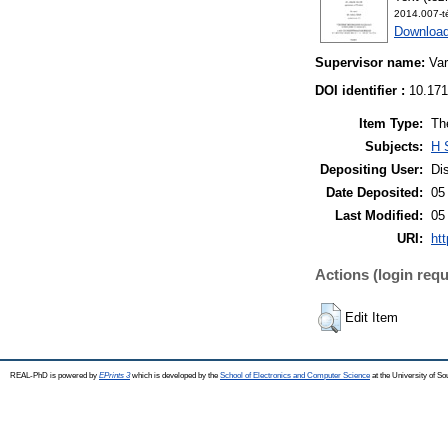
2014.007-t
Download
Supervisor name:
Var
DOI identifier :
10.171
Item Type:
Th
Subjects:
H 
Depositing User:
Di
Date Deposited:
05
Last Modified:
05
URI:
htt
Actions (login requ
Edit Item
REAL-PhD is powered by
EPrints 3
which is developed by the
School of Electronics and Computer Science
at the University of S