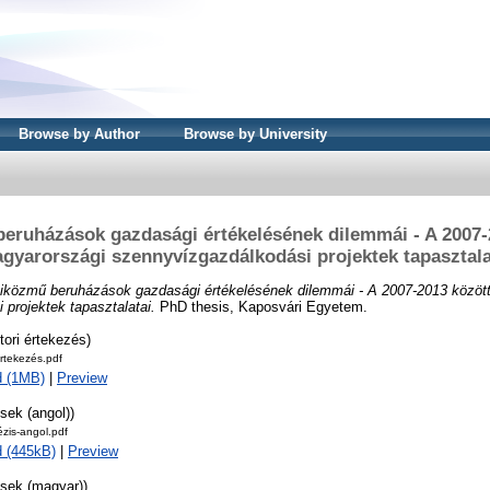
Browse by Author
Browse by University
eruházások gazdasági értékelésének dilemmái - A 2007-
gyarországi szennyvízgazdálkodási projektek tapasztala
iközmű beruházások gazdasági értékelésének dilemmái - A 2007-2013 között
projektek tapasztalatai.
PhD thesis, Kaposvári Egyetem.
tori értekezés)
rtekezés.pdf
d (1MB)
|
Preview
isek (angol))
zis-angol.pdf
 (445kB)
|
Preview
isek (magyar))