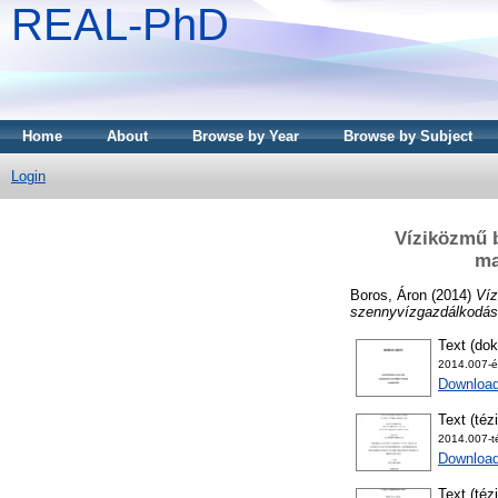
REAL-PhD
Home
About
Browse by Year
Browse by Subject
Login
Víziközmű b
ma
Boros, Áron
(2014)
Víz
szennyvízgazdálkodási 
Text (dok
2014.007-é
Downloa
Text (téz
2014.007-té
Download
Text (téz