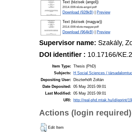
Text (tézisek (angol))
2014.006-tézis-angol.pdf
Download (928kB)
|
Preview
Text (tézisek (magyar))
2014.006-tézis-magyar.pdf
Download (964kB)
|
Preview
Supervisor name:
Szakály, Zo
DOI identifier :
10.17166/KE.
Item Type:
Thesis (PhD)
Subjects:
H Social Sciences / társadalom
Depositing User:
Diszterhöft Zoltán
Date Deposited:
05 May 2015 09:01
Last Modified:
05 May 2015 09:01
URI:
http://real-phd.mtak.hu/id/eprint/1
Actions (login required)
Edit Item