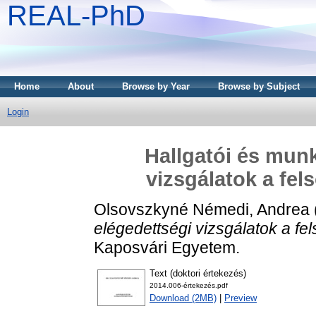
REAL-PhD
Home
About
Browse by Year
Browse by Subject
Login
Hallgatói és munk
vizsgálatok a fel
Olsovszkyné Némedi, Andrea
elégedettségi vizsgálatok a fe
Kaposvári Egyetem.
Text (doktori értekezés)
2014.006-értekezés.pdf
Download (2MB)
|
Preview