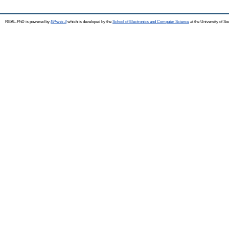
REAL-PhD is powered by
EPrints 3
which is developed by the
School of Electronics and Computer Science
at the University of S